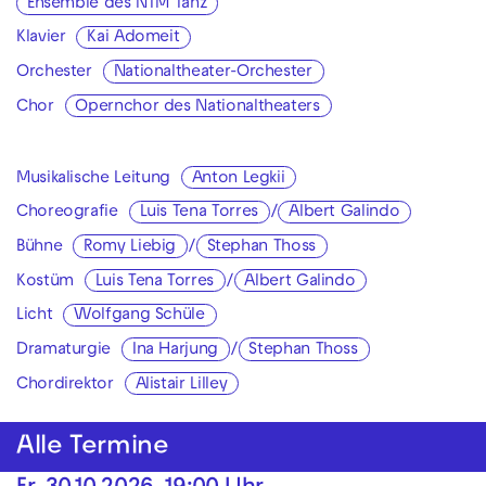
Ensemble des NTM Tanz
Klavier
Kai Adomeit
Orchester
Nationaltheater-Orchester
Chor
Opernchor des Nationaltheaters
Musikalische Leitung
Anton Legkii
Choreografie
Luis Tena Torres
/
Albert Galindo
Bühne
Romy Liebig
/
Stephan Thoss
Kostüm
Luis Tena Torres
/
Albert Galindo
Licht
Wolfgang Schüle
Dramaturgie
Ina Harjung
/
Stephan Thoss
Chordirektor
Alistair Lilley
Alle Termine