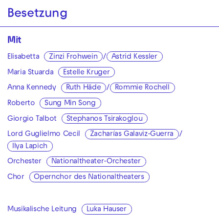
Besetzung
Mit
Elisabetta
Zinzi Frohwein
/
Astrid Kessler
Maria Stuarda
Estelle Kruger
Anna Kennedy
Ruth Häde
/
Rommie Rochell
Roberto
Sung Min Song
Giorgio Talbot
Stephanos Tsirakoglou
Lord Guglielmo Cecil
Zacharías Galaviz-Guerra
/
Ilya Lapich
Orchester
Nationaltheater-Orchester
Chor
Opernchor des Nationaltheaters
Musikalische Leitung
Luka Hauser