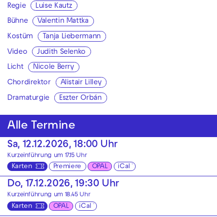
Regie
Luise Kautz
Bühne
Valentin Mattka
Kostüm
Tanja Liebermann
Video
Judith Selenko
Licht
Nicole Berry
Chordirektor
Alistair Lilley
Dramaturgie
Eszter Orbán
Alle Termine
Sa, 12.12.2026, 18:00 Uhr
Kurzeinführung um 17.15 Uhr
Karten
Premiere
OPAL
iCal
Do, 17.12.2026, 19:30 Uhr
Kurzeinführung um 18.45 Uhr
Karten
OPAL
iCal