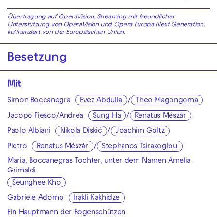
Übertragung auf OperaVision, Streaming mit freundlicher
Unterstützung von OperaVision und Opera Europa Next Generation,
kofinanziert von der Europäischen Union.
Besetzung
Mit
Simon Boccanegra
Evez Abdulla
/
Theo Magongoma
Jacopo Fiesco/Andrea
Sung Ha
/
Renatus Mészár
Paolo Albiani
Nikola Diskić
/
Joachim Goltz
Pietro
Renatus Mészár
/
Stephanos Tsirakoglou
Maria, Boccanegras Tochter, unter dem Namen Amelia
Grimaldi
Seunghee Kho
Gabriele Adorno
Irakli Kakhidze
Ein Hauptmann der Bogenschützen