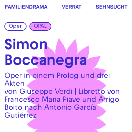
Zur Hauptnavigation springen
Zum Hauptinhalt springen
Zum Footer springen
Oper
OPAL
Simon
Boccanegra
Oper in einem Prolog und drei
Akten
von Giuseppe Verdi | Libretto von
Francesco Maria Piave und Arrigo
Boito nach Antonio García
Gutiérrez