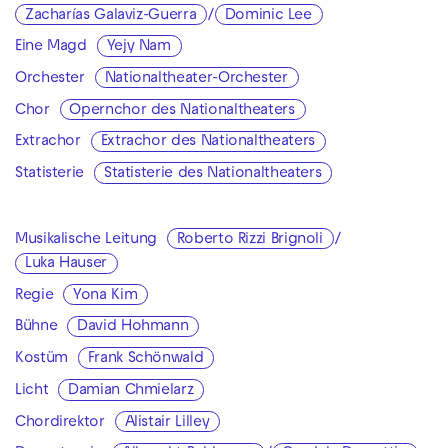
Zacharías Galaviz-Guerra
/
Dominic Lee
Eine Magd
Yejy Nam
Orchester
Nationaltheater-Orchester
Chor
Opernchor des Nationaltheaters
Extrachor
Extrachor des Nationaltheaters
Statisterie
Statisterie des Nationaltheaters
Musikalische Leitung
Roberto Rizzi Brignoli
/
Luka Hauser
Regie
Yona Kim
Bühne
David Hohmann
Kostüm
Frank Schönwald
Licht
Damian Chmielarz
Chordirektor
Alistair Lilley