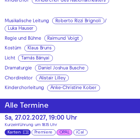
Kinderchor
Kinderchor des Nationaltheaters
Musikalische Leitung
Roberto Rizzi Brignoli
/
Luka Hauser
Regie und Bühne
Raimund Voigt
Kostüm
Klaus Bruns
Licht
Tamás Bányai
Dramaturgie
Daniel Joshua Busche
Chordirektor
Alistair Lilley
Kinderchorleitung
Anke-Christine Kober
Alle Termine
Sa, 27.02.2027, 19:00 Uhr
Kurzeinführung um 18.15 Uhr
Karten
Premiere
OPAL
iCal