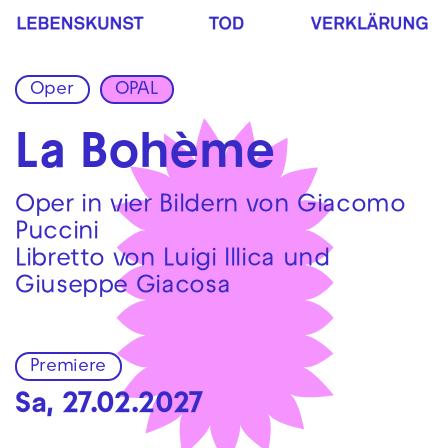
Zur Hauptnavigation springen
Zum Hauptinhalt springen
Zum Footer springen
Oper
OPAL
La Bohème
Oper in vier Bildern von Giacomo
Puccini
Libretto von Luigi Illica und
Giuseppe Giacosa
Premiere
Sa, 27.02.2027