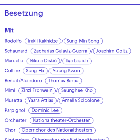
Besetzung
Mit
Rodolfo
Irakli Kakhidze
/
Sung Min Song
Schaunard
Zacharías Galaviz-Guerra
/
Joachim Goltz
Marcello
Nikola Diskić
/
Ilya Lapich
Colline
Sung Ha
/
Young Kwon
Benoit/Alcindoro
Thomas Berau
Mimi
Zinzi Frohwein
/
Seunghee Kho
Musetta
Yaara Attias
/
Amelia Scicolone
Parpignol
Dominic Lee
Orchester
Nationaltheater-Orchester
Chor
Opernchor des Nationaltheaters