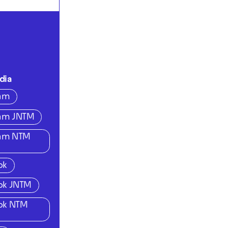
dia
ram
ram JNTM
ram NTM
ok
ok JNTM
ok NTM