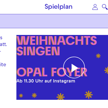
Zum Hauptinhalt springen
Zu
Spielplan
s
att.
-
ite
Play
Video