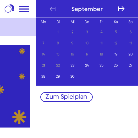
m Footer springen
September
Mo
Di
Mi
Do
Fr
Sa
So
1
2
3
4
5
6
7
8
9
10
11
12
13
14
15
16
17
18
19
20
21
22
23
24
25
26
27
28
29
30
Zum Spielplan