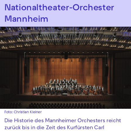
Zur Hauptnavigation springen
Nationaltheater-Orchester
Mannheim
Zum Hauptinhalt springen
Zum Footer springen
Foto: Christian Kleiner
Die Historie des Mannheimer Orchesters reicht
zurück bis in die Zeit des Kurfürsten Carl