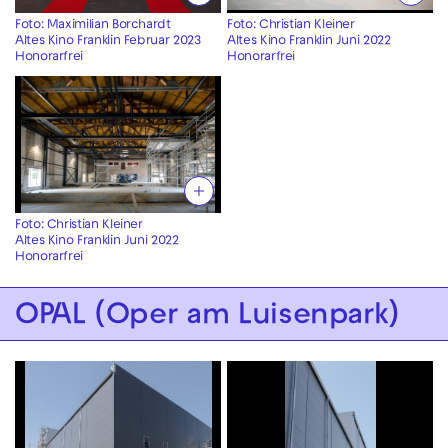
Foto: Maximilian Borchardt
Foto: Christian Kleiner
Altes Kino Franklin Februar 2023
Altes Kino Franklin Juni 2022
Honorarfrei
Honorarfrei
Foto: Christian Kleiner
Altes Kino Franklin Juni 2022
Honorarfrei
OPAL (Oper am Luisenpark)