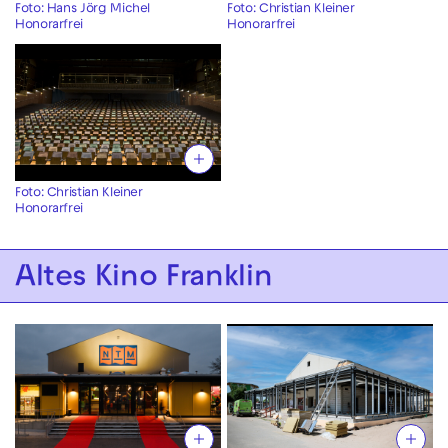
Foto: Hans Jörg Michel
Foto: Christian Kleiner
Honorarfrei
Honorarfrei
Foto: Christian Kleiner
Honorarfrei
Altes Kino Franklin