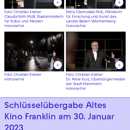
Foto: Christian Kleiner
Petra Olschowski MdL, Ministerin
Claudia Roth MdB, Staatsministerin
für Forschung und Kunst des
für Kultur und Medien
Landes Baden-Württemberg
Honorarfrei
Honorarfrei
Foto: Christian Kleiner
Foto: Christian Kleiner
Honorarfrei
Dr. Peter Kurz, Oberbürgermeister
der Stadt Mannheim
Honorarfrei
Schlüsselübergabe Altes
Kino Franklin am 30. Januar
2023