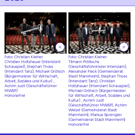
Foto: Christian Kleiner
Foto: Christian Kleiner
Christian Holtzhauer (Intendant
Tilmann Pröllochs
Schauspiel), Stephan Thoss
(Geschäftsführender Intendant),
(Intendant Tanz), Michael Grötsch
Alexander Fleck (Gemeinderat
(Bürgermeister für Wirtschaft,
Stadt Mannheim), Stephan Thoss
Arbeit, Soziales und Kultur) ,
(Intendant Tanz), Christian
Achim Judt (Geschäftsführer
Holtzhauer (Intendant Schauspiel),
MWSP)
Michael Grötsch (Bürgermeister
Honorarfrei
für Wirtschaft, Arbeit, Soziales und
Kultur) , Achim Judt
(Geschäftsführer MWSP), Achim
Weizel (Gemeinderat Stadt
Mannheim), Markus Sprengler
(Gemeinderat Stadt Mannheim)
Honorarfrei