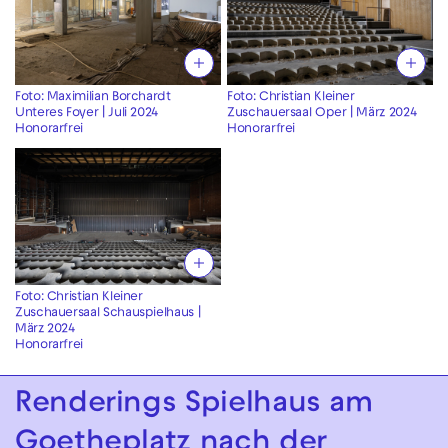
Foto: Maximilian Borchardt
Foto: Christian Kleiner
Unteres Foyer | Juli 2024
Zuschauersaal Oper | März 2024
Honorarfrei
Honorarfrei
Foto: Christian Kleiner
Zuschauersaal Schauspielhaus |
März 2024
Honorarfrei
Renderings Spielhaus am
Goetheplatz nach der