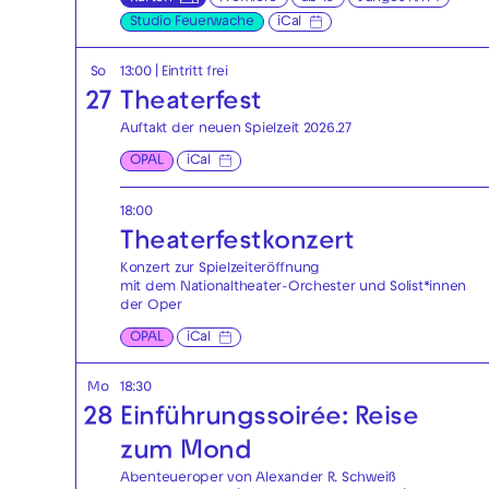
Studio Feuerwache
iCal
So
13:00
|
Eintritt frei
27
Theaterfest
Auftakt der neuen Spielzeit 2026.27
OPAL
iCal
18:00
Theaterfest­konzert
Konzert zur Spielzeiteröffnung
mit dem Nationaltheater-Orchester und Solist*innen
der Oper
OPAL
iCal
Mo
18:30
28
Einführungssoirée: Reise
zum Mond
Abenteueroper von Alexander R. Schweiß