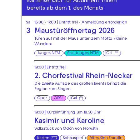
Kartenverkauf für Abonnent*innen
bereits ab dem 1. des Monats
Sa
15:00 - 17:00
|
Eintritt frei - Anmeldung erforderlich
3
Maustüröffnertag 2026
Türen auf mit der Maus unter dem Motto »Kleine
Wunder«
Junges NTM
Saal Junges NTM
iCal
19:00
|
Eintritt frei
2. Chorfestival Rhein-Neckar
Die zweite Auflage des großen Events bringt die
Region zum Singen
Oper
OPAL
iCal
19:00
| Kurzeinführung um 18.30 Uhr
Kasimir und Karoline
Volksstück von Ödön von Horváth
Karten
Schauspiel
Altes Kino Franklin