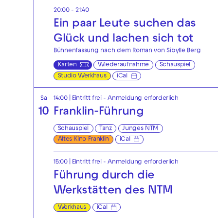
20:00 - 21:40
Ein paar Leute suchen das
Glück und lachen sich tot
Bühnenfassung nach dem Roman von Sibylle Berg
Karten
Wiederaufnahme
Schauspiel
Studio Werkhaus
iCal
Sa
14:00
|
Eintritt frei - Anmeldung erforderlich
10
Franklin-Führung
Schauspiel
Tanz
Junges NTM
Altes Kino Franklin
iCal
15:00
|
Eintritt frei - Anmeldung erforderlich
Führung durch die
Werkstätten des NTM
Werkhaus
iCal