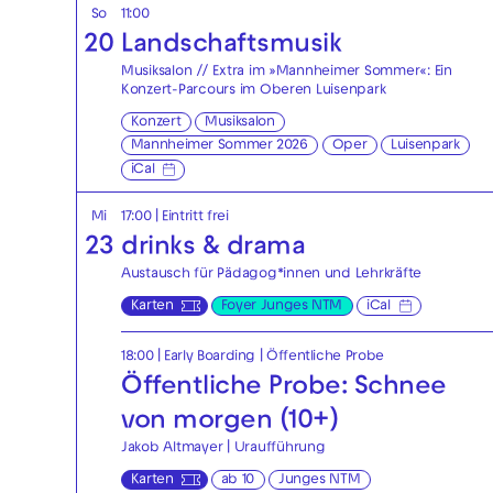
So
11:00
20
Landschaftsmusik
Musiksalon // Extra im »Mannheimer Sommer«: Ein
Konzert-Parcours im Oberen Luisenpark
Konzert
Musiksalon
Mannheimer Sommer 2026
Oper
Luisenpark
iCal
Mi
17:00
|
Eintritt frei
23
drinks & drama
Austausch für Pädagog*innen und Lehrkräfte
Karten
Foyer Junges NTM
iCal
18:00
|
Early Boarding
|
Öffentliche Probe
Öffentliche Probe: Schnee
von morgen (10+)
Jakob Altmayer | Uraufführung
Karten
ab 10
Junges NTM