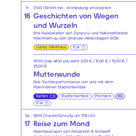
Fr
17:00
|
Eintritt frei - Anmeldung erforderlich
16
Geschichten von Wegen
und Wurzeln
Eine Kooperation von Duha e.V. und Nationaltheater
Mannheim zu den einander.Aktionstagen 2026
Lobby Werkhaus
iCal
19:00
| pay what you want 3,00 € / 8,00 € / 15,00 € /
25,00 €
Mutterwunde
Eine Tochterperformance von und mit dem
Mannheimer Stadtensemble
Karten
Stadtensemble
Premiere
R4
iCal
Sa
18:00
| Kurzeinführung um 17.15 Uhr
17
Reise zum Mond
Abenteueroper von Alexander R. Schweiß