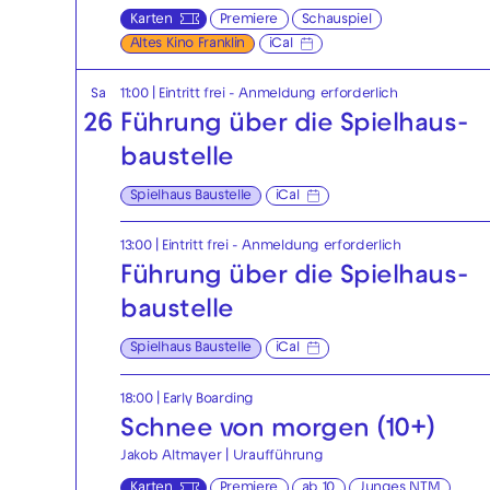
Karten
Premiere
Schauspiel
Altes Kino Franklin
iCal
Sa
11:00
|
Eintritt frei - Anmeldung erforderlich
26
Führung über die Spielhaus­
baustelle
Spielhaus Baustelle
iCal
13:00
|
Eintritt frei - Anmeldung erforderlich
Führung über die Spielhaus­
baustelle
Spielhaus Baustelle
iCal
18:00
|
Early Boarding
Schnee von morgen (10+)
Jakob Altmayer | Uraufführung
Karten
Premiere
ab 10
Junges NTM