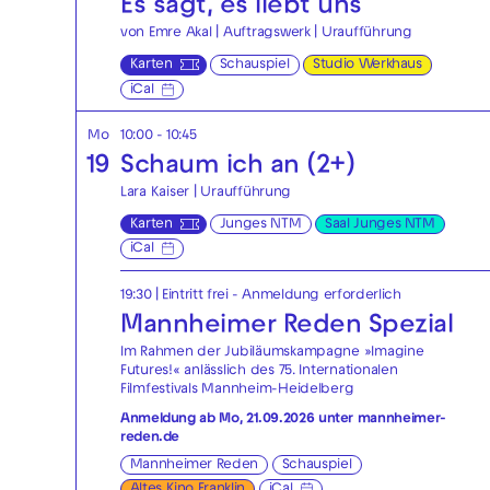
Es sagt, es liebt uns
von Emre Akal | Auftragswerk | Uraufführung
Karten
Schauspiel
Studio Werkhaus
iCal
Mo
10:00 - 10:45
19
Schaum ich an (2+)
Lara Kaiser | Uraufführung
Karten
Junges NTM
Saal Junges NTM
iCal
19:30
|
Eintritt frei - Anmeldung erforderlich
Mannheimer Reden Spezial
Im Rahmen der Jubiläumskampagne »Imagine
Futures!« anlässlich des 75. Internationalen
Filmfestivals Mannheim-Heidelberg
Anmeldung ab Mo, 21.09.2026 unter
mannheimer-
reden.de
Mannheimer Reden
Schauspiel
Altes Kino Franklin
iCal