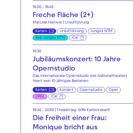
16:00 - 16:45
Freche Fläche (2+)
Marcela Herrera | Uraufführung
Karten
Uraufführung
Junges NTM
Saal Junges NTM
iCal
19:30
Jubiläumskonzert: 10 Jahre
Opernstudio
Das Internationale Opernstudio des Nationaltheaters
feiert sein 10-jähriges Bestehen
Karten
Konzert
Opernstudio
Oper
OPAL
iCal
19:30 - 20:55
|
Theatertag: 50% Kartenrabatt!
Die Freiheit einer Frau:
Monique bricht aus