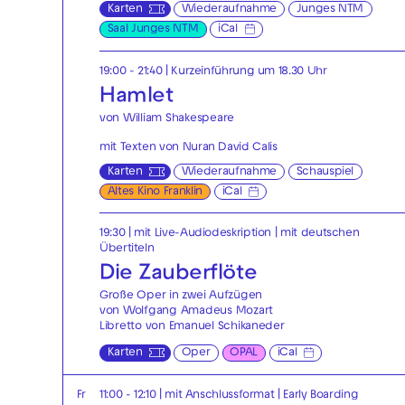
Karten
Wiederaufnahme
Junges NTM
Saal Junges NTM
iCal
19:00 - 21:40
| Kurzeinführung um 18.30 Uhr
Hamlet
von William Shakespeare
mit Texten von Nuran David Calis
Karten
Wiederaufnahme
Schauspiel
Altes Kino Franklin
iCal
19:30
|
mit Live-Audiodeskription
|
mit deutschen
Übertiteln
Die Zauberflöte
Große Oper in zwei Aufzügen
von Wolfgang Amadeus Mozart
Libretto von Emanuel Schikaneder
Karten
Oper
OPAL
iCal
Fr
11:00 - 12:10
| mit Anschlussformat
|
Early Boarding