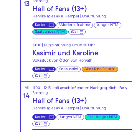
Boarding
13
Hall of Fans (13+)
Henrike Iglesias & Hempel | Uraufführung
Karten
Wiederaufnahme
Junges NTM
Saal Junges NTM
iCal
19:00
| Kurzeinführung um 18.30 Uhr
Kasimir und Karoline
Volksstück von Ödön von Horváth
Karten
Schauspiel
Altes Kino Franklin
iCal
Mi
11:00 - 12:15
| mit anschließendem Nachgespräch
|
Early
Boarding
14
Hall of Fans (13+)
Henrike Iglesias & Hempel | Uraufführung
Karten
Junges NTM
Saal Junges NTM
iCal