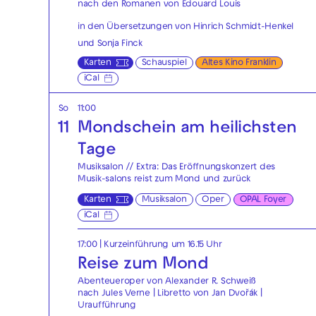
nach den Romanen von Édouard Louis
in den Übersetzungen von Hinrich Schmidt-Henkel
und Sonja Finck
Karten
Schauspiel
Altes Kino Franklin
iCal
So
11:00
11
Mondschein am heilichsten
Tage
Musiksalon // Extra: Das Eröffnungskonzert des
Musik-salons reist zum Mond und zurück
Karten
Musiksalon
Oper
OPAL Foyer
iCal
17:00
| Kurzeinführung um 16.15 Uhr
Reise zum Mond
Abenteueroper von Alexander R. Schweiß
nach Jules Verne | Libretto von Jan Dvořák |
Uraufführung