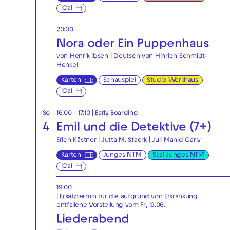
iCal
20:00
Nora oder Ein Puppenhaus
von Henrik Ibsen | Deutsch von Hinrich Schmidt-
Henkel
Karten
Schauspiel
Studio Werkhaus
iCal
So
16:00 - 17:10
|
Early Boarding
4
Emil und die Detektive (7+)
Erich Kästner | Jutta M. Staerk | Juli Mahid Carly
Karten
Junges NTM
Saal Junges NTM
iCal
19:00
| Ersatztermin für die aufgrund von Erkrankung
entfallene Vorstellung vom Fr, 19.06.
Liederabend