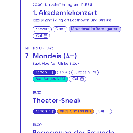
20:00
| Kurzeinführung um 19.15 Uhr
1. Akademie­konzert
Rizzi Brignoli dirigiert Beethoven und Strauss
Konzert
Oper
Mozartsaal im Rosengarten
iCal
Mi
10:00 - 10:45
7
Mondeis (4+)
Baek Hee Na | Ulrike Stöck
Karten
ab 4
Junges NTM
Saal Junges NTM
iCal
18.30
Theater-Sneak
Karten
Altes Kino Franklin
iCal
19:00