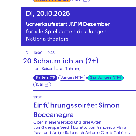
Di, 20.10.2026
Vorverkaufsstart JNTM Dezember
für alle Spielstätten des Jungen
Nationaltheaters
Di
10:00 - 10:45
20
Schaum ich an (2+)
Lara Kaiser | Uraufführung
Karten
Junges NTM
Saal Junges NTM
iCal
18:30
Einführungssoirée: Simon
Boccanegra
Oper in einem Prolog und drei Akten
von Giuseppe Verdi | Libretto von Francesco Maria
Piave und Arrigo Boito nach Antonio García Gutiérrez