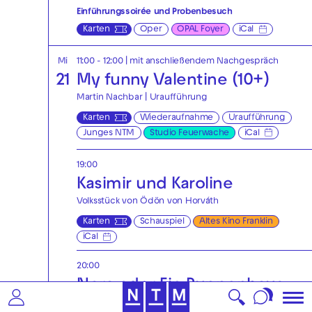
Einführungssoirée und Probenbesuch
Karten
Oper
OPAL Foyer
iCal
Mi
11:00 - 12:00
| mit anschließendem Nachgespräch
21
My funny Valentine (10+)
Martin Nachbar | Uraufführung
Karten
Wiederaufnahme
Uraufführung
Junges NTM
Studio Feuerwache
iCal
19:00
Kasimir und Karoline
Volksstück von Ödön von Horváth
Karten
Schauspiel
Altes Kino Franklin
iCal
20:00
Nora oder Ein Puppenhaus
von Henrik Ibsen | Deutsch von Hinrich Schmidt-