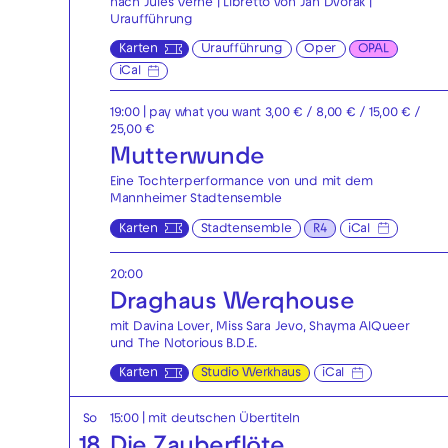
nach Jules Verne | Libretto von Jan Dvořák |
Uraufführung
Karten
Uraufführung
Oper
OPAL
iCal
19:00
| pay what you want 3,00 € / 8,00 € / 15,00 € /
25,00 €
Mutterwunde
Eine Tochterperformance von und mit dem
Mannheimer Stadtensemble
Karten
Stadtensemble
R4
iCal
20:00
Draghaus Werqhouse
mit Davina Lover, Miss Sara Jevo, Shayma AlQueer
und The Notorious B.D.E.
Karten
Studio Werkhaus
iCal
So
15:00
|
mit deutschen Übertiteln