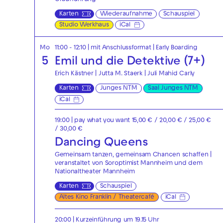
Karten
Wiederaufnahme
Schauspiel
Studio Werkhaus
iCal
Mo
11:00 - 12:10
| mit Anschlussformat
|
Early Boarding
5
Emil und die Detektive (7+)
Erich Kästner | Jutta M. Staerk | Juli Mahid Carly
Karten
Junges NTM
Saal Junges NTM
iCal
19:00
| pay what you want 15,00 € / 20,00 € / 25,00 €
/ 30,00 €
Dancing Queens
Gemeinsam tanzen, gemeinsam Chancen schaffen |
veranstaltet von Soroptimist Mannheim und dem
Nationaltheater Mannheim
Karten
Schauspiel
Altes Kino Franklin / Theatercafé
iCal
20:00
| Kurzeinführung um 19.15 Uhr