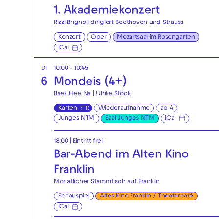
1. Akademie­konzert
Rizzi Brignoli dirigiert Beethoven und Strauss
Konzert
Oper
Mozartsaal im Rosengarten
iCal
Di
10:00 - 10:45
6
Mondeis (4+)
Baek Hee Na | Ulrike Stöck
Karten
Wiederaufnahme
ab 4
Junges NTM
Saal Junges NTM
iCal
18:00
|
Eintritt frei
Bar-Abend im Alten Kino
Franklin
Monatlicher Stammtisch auf Franklin
Schauspiel
Altes Kino Franklin / Theatercafé
iCal