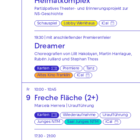
Heimatkomplex
Partizipatives Theater- und Erinnerungsprojekt zur
NS-Geschichte
Schauspiel
Lobby Werkhaus
iCal
19:30
| mit anschließender Premierenfeier
Dreamer
Choreografien von Lilit Hakobyan, Martin Harriague,
Rubén Julliard und Stephan Thoss
Karten
Premiere
Tanz
Altes Kino Franklin
iCal
Fr
10:00 - 10:45
9
Freche Fläche (2+)
Marcela Herrera | Uraufführung
Karten
Wiederaufnahme
Uraufführung
Junges NTM
Saal Junges NTM
iCal
17:30 - 21:00