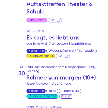
Auftakttreffen Theater &
Schule
OPAL Foyer
iCal
20:00 - 21:35
Es sagt, es liebt uns
von Emre Akal | Auftragswerk | Uraufführung
Karten
Wiederaufnahme
Schauspiel
Studio Werkhaus
iCal
Mi
11:00
| mit anschließendem Nachgespräch
|
Early
Boarding
30
Schnee von morgen (10+)
Jakob Altmayer | Uraufführung
Karten
ab 10
Junges NTM
Studio Feuerwache
iCal
19:00
|
Öffentliche Probe