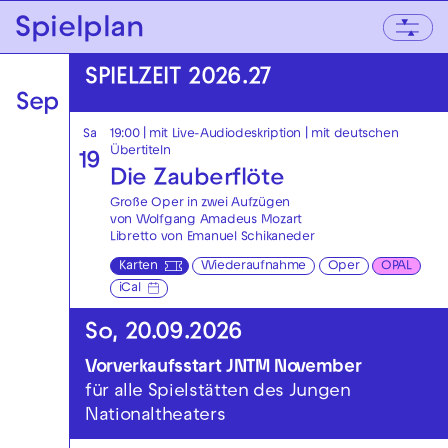
Zur Hauptnavigation springen
Spielplan
Zum Hauptinhalt springen
Zum Footer springen
SPIELZEIT 2026.27
Sep
Sa
19:00
|
mit Live-Audiodeskription
|
mit deutschen
Übertiteln
19
Die Zauberflöte
Große Oper in zwei Aufzügen
von Wolfgang Amadeus Mozart
Libretto von Emanuel Schikaneder
Karten
Wiederaufnahme
Oper
OPAL
iCal
So, 20.09.2026
Vorverkaufsstart JNTM November
für alle Spielstätten des Jungen
Nationaltheaters