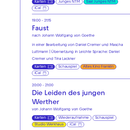
Karten
Junges NTM
Saal Junges NTM
iCal
19:00 - 21:15
Faust
nach Johann Wolfgang von Goethe
in einer Bearbeitung von Daniel Cremer und Mascha
Luttmann | Übersetzung in Leichte Sprache: Daniel
Cremer und Tina Lackner
Karten
Schauspiel
Altes Kino Franklin
iCal
20:00 - 21:00
Die Leiden des jungen
Werther
von Johann Wolfgang von Goethe
Karten
Wiederaufnahme
Schauspiel
Studio Werkhaus
iCal