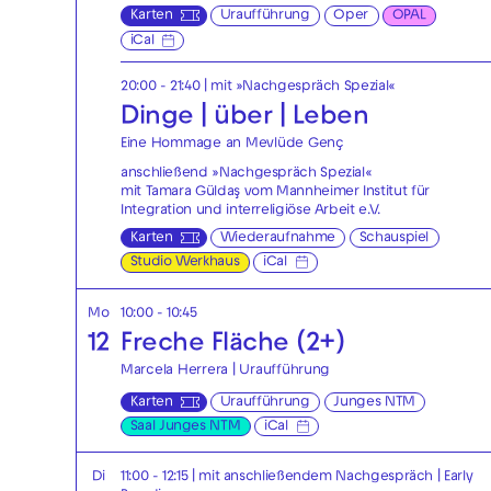
Karten
Uraufführung
Oper
OPAL
iCal
20:00 - 21:40
| mit »Nachgespräch Spezial«
Dinge | über | Leben
Eine Hommage an Mevlüde Genç
anschließend »Nachgespräch Spezial«
mit Tamara Güldaş vom Mannheimer Institut für
Integration und interreligiöse Arbeit e.V.
Karten
Wiederaufnahme
Schauspiel
Studio Werkhaus
iCal
Mo
10:00 - 10:45
12
Freche Fläche (2+)
Marcela Herrera | Uraufführung
Karten
Uraufführung
Junges NTM
Saal Junges NTM
iCal
Di
11:00 - 12:15
| mit anschließendem Nachgespräch
|
Early