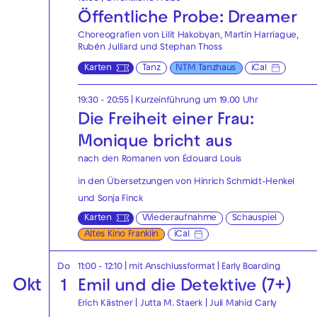
Öffentliche Probe: Dreamer
Choreografien von Lilit Hakobyan, Martin Harriague,
Rubén Julliard und Stephan Thoss
Karten
Tanz
NTM Tanzhaus
iCal
19:30 - 20:55
| Kurzeinführung um 19.00 Uhr
Die Freiheit einer Frau:
Monique bricht aus
nach den Romanen von Édouard Louis
in den Übersetzungen von Hinrich Schmidt-Henkel
und Sonja Finck
Karten
Wiederaufnahme
Schauspiel
Altes Kino Franklin
iCal
Do
11:00 - 12:10
| mit Anschlussformat
|
Early Boarding
Okt
1
Emil und die Detektive (7+)
Erich Kästner | Jutta M. Staerk | Juli Mahid Carly