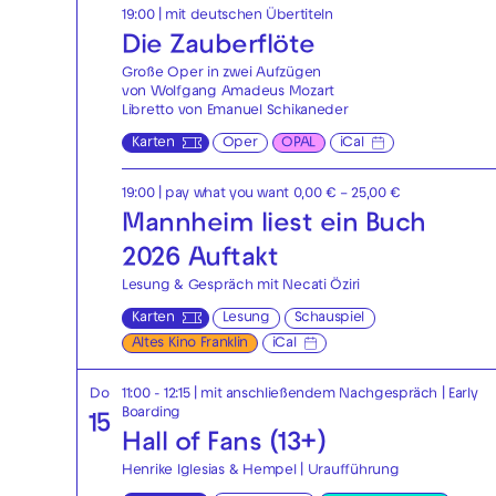
19:00
|
mit deutschen Übertiteln
Die Zauberflöte
Große Oper in zwei Aufzügen
von Wolfgang Amadeus Mozart
Libretto von Emanuel Schikaneder
Karten
Oper
OPAL
iCal
19:00
| pay what you want 0,00 € – 25,00 €
Mannheim liest ein Buch
2026 Auftakt
Lesung & Gespräch mit Necati Öziri
Karten
Lesung
Schauspiel
Altes Kino Franklin
iCal
Do
11:00 - 12:15
| mit anschließendem Nachgespräch
|
Early
Boarding
15
Hall of Fans (13+)
Henrike Iglesias & Hempel | Uraufführung