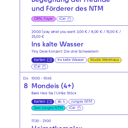
Begegnung der Freunde
und Förderer des NTM
OPAL Foyer
iCal
20:00
| pay what you want 3,00 € / 8,00 € / 15,00 € /
25,00 €
Ins kalte Wasser
Tiny Desk Konzert: Die drei Schwestern
Karten
Ins kalte Wasser
Studio Werkhaus
iCal
Do
10:00 - 10:45
8
Mondeis (4+)
Baek Hee Na | Ulrike Stöck
Karten
ab 4
Junges NTM
Saal Junges NTM
iCal
17:30 - 21:00