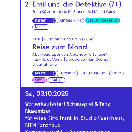
2
Emil und die Detektive (7+)
Erich Kästner | Jutta M. Staerk | Juli Mahid Carly
Karten
Junges NTM
Saal Junges NTM
iCal
18:00
| Kurzeinführung um 17.15 Uhr
Reise zum Mond
Abenteueroper von Alexander R. Schweiß
nach Jules Verne | Libretto von Jan Dvořák |
Uraufführung
Karten
Premiere
Uraufführung
Oper
OPAL
iCal
Sa, 03.10.2026
Vorverkaufsstart Schauspiel & Tanz
November
für Altes Kino Franklin, Studio Werkhaus,
NTM Tanzhaus