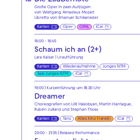
18
Die Zauberflöte
Große Oper in zwei Aufzügen
von Wolfgang Amadeus Mozart
Libretto von Emanuel Schikaneder
Karten
Oper
OPAL
iCal
16:00 - 16:45
Schaum ich an (2+)
Lara Kaiser | Uraufführung
Karten
Wiederaufnahme
Junges NTM
Saal Junges NTM
iCal
19:00
| Kurzeinführung um 18.30 Uhr
Dreamer
Choreografien von Lilit Hakobyan, Martin Harriague,
Rubén Julliard und Stephan Thoss
Karten
Tanz
Altes Kino Franklin
iCal
20:00 - 21:35
|
Relaxed Performance