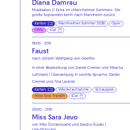
Diana Damrau
Musiksalon // Extra im »Mannheimer Sommer«: Die
große Sopranistin kehrt nach Mannheim zurück
Karten
Mannheimer Sommer 2026
Oper
OPAL
iCal
19:00 - 21:15
Faust
nach Johann Wolfgang von Goethe
in einer Bearbeitung von Daniel Cremer und Mascha
Luttmann | Übersetzung in Leichte Sprache: Daniel
Cremer und Tina Lackner
Karten
Wiederaufnahme
Schauspiel
Altes Kino Franklin
iCal
20:00 - 21:15
Miss Sara Jevo
von Milo Čortanovački und Sandro Šutalo |
Uraufführung