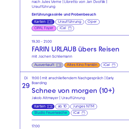
nach Jules Verne | Libretto von Jan Dvořák |
Uraufführung
Einführungssoirée und Probenbesuch
Karten
Uraufführung
Oper
OPAL Foyer
iCal
19.30 - 21.00
FARIN URLAUB übers Reisen
mit Jochen Schliemann
Ausverkauft
Altes Kino Franklin
iCal
Di
11:00
| mit anschließendem Nachgespräch
|
Early
Boarding
29
Schnee von morgen (10+)
Jakob Altmayer | Uraufführung
Karten
ab 10
Junges NTM
Studio Feuerwache
iCal
17:00