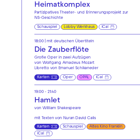
Heimatkomplex
Partizipatives Theater- und Erinnerungsprojekt zur
NS-Geschichte
Schauspiel
Lobby Werkhaus
iCal
18:00
|
mit deutschen Übertiteln
Die Zauberflöte
Große Oper in zwei Aufzügen
von Wolfgang Amadeus Mozart
Libretto von Emanuel Schikaneder
Karten
Oper
OPAL
iCal
19:00 - 21:40
Hamlet
von William Shakespeare
mit Texten von Nuran David Calis
Karten
Schauspiel
Altes Kino Franklin
iCal