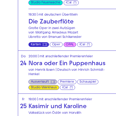
Studio Feuerwache
iCal
19:30
|
mit deutschen Übertiteln
Die Zauberflöte
Große Oper in zwei Aufzügen
von Wolfgang Amadeus Mozart
Libretto von Emanuel Schikaneder
Karten
Oper
OPAL
iCal
Do
20:00
| mit anschließender Premierenfeier
24
Nora oder Ein Puppenhaus
von Henrik Ibsen | Deutsch von Hinrich Schmidt-
Henkel
Ausverkauft
Premiere
Schauspiel
Studio Werkhaus
iCal
Fr
19:00
| mit anschließender Premierenfeier
25
Kasimir und Karoline
Volksstück von Ödön von Horváth