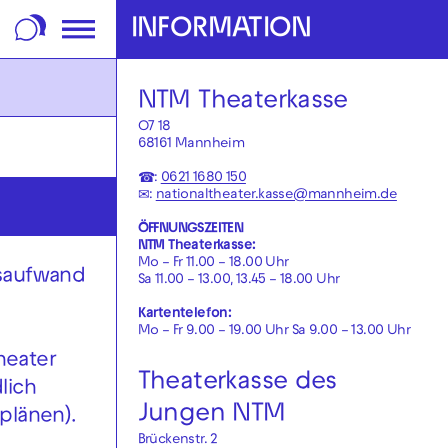
m Footer springen
INFORMATION
NTM Theaterkasse
O7 18
68161 Mannheim
☎:
0621 1680 150
✉:
nationaltheater.kasse@mannheim.de
ÖFFNUNGSZEITEN
NTM Theaterkasse:
Mo – Fr 11.00 – 18.00 Uhr
nsaufwand
Sa 11.00 – 13.00, 13.45 – 18.00 Uhr
Kartentelefon:
Mo – Fr 9.00 – 19.00 Uhr Sa 9.00 – 13.00 Uhr
heater
Theaterkasse des
lich
Jungen NTM
plänen).
Brückenstr. 2