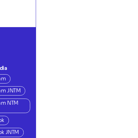
dia
ram
ram JNTM
ram NTM
ok
ok JNTM