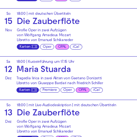
So
18:00
|
mit deutschen Übertiteln
15
Die Zauberflöte
Nov
Große Oper in zwei Aufzügen
von Wolfgang Amadeus Mozart
Libretto von Emanuel Schikaneder
Karten
Oper
OPAL
iCal
Sa
18:00
| Kurzeinführung um 17.15 Uhr
12
Maria Stuarda
Dez
Tragedia lirica in zwei Akten von Gaetano Donizetti
Libretto von Giuseppe Bardari nach Friedrich Schiller
Karten
Premiere
Oper
OPAL
iCal
So
18:00
|
mit Live-Audiodeskription
|
mit deutschen Übertiteln
13
Die Zauberflöte
Dez
Große Oper in zwei Aufzügen
von Wolfgang Amadeus Mozart
Libretto von Emanuel Schikaneder