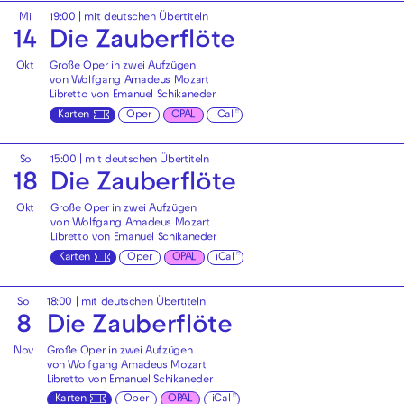
Mi
19:00
|
mit deutschen Übertiteln
14
Die Zauberflöte
Okt
Große Oper in zwei Aufzügen
von Wolfgang Amadeus Mozart
Libretto von Emanuel Schikaneder
Karten
Oper
OPAL
iCal
So
15:00
|
mit deutschen Übertiteln
18
Die Zauberflöte
Okt
Große Oper in zwei Aufzügen
von Wolfgang Amadeus Mozart
Libretto von Emanuel Schikaneder
Karten
Oper
OPAL
iCal
So
18:00
|
mit deutschen Übertiteln
8
Die Zauberflöte
Nov
Große Oper in zwei Aufzügen
von Wolfgang Amadeus Mozart
Libretto von Emanuel Schikaneder
Karten
Oper
OPAL
iCal