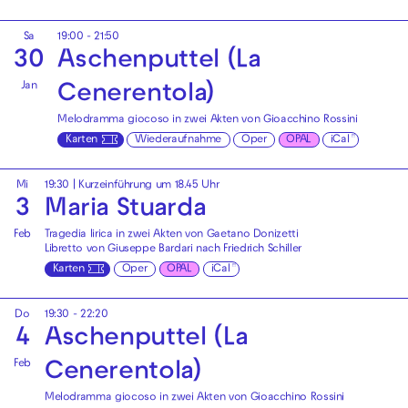
Sa
19:00 - 21:50
30
Aschenputtel (La
Jan
Cenerentola)
Melodramma giocoso in zwei Akten von Gioacchino Rossini
Karten
Wiederaufnahme
Oper
OPAL
iCal
Mi
19:30
| Kurzeinführung um 18.45 Uhr
3
Maria Stuarda
Feb
Tragedia lirica in zwei Akten von Gaetano Donizetti
Libretto von Giuseppe Bardari nach Friedrich Schiller
Karten
Oper
OPAL
iCal
Do
19:30 - 22:20
4
Aschenputtel (La
Feb
Cenerentola)
Melodramma giocoso in zwei Akten von Gioacchino Rossini