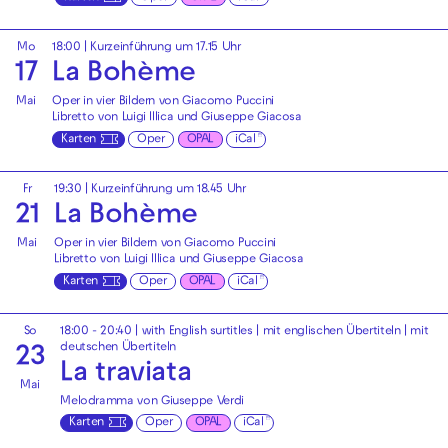
Mo
18:00
| Kurzeinführung um 17.15 Uhr
17
La Bohème
Mai
Oper in vier Bildern von Giacomo Puccini
Libretto von Luigi Illica und Giuseppe Giacosa
Karten
Oper
OPAL
iCal
Fr
19:30
| Kurzeinführung um 18.45 Uhr
21
La Bohème
Mai
Oper in vier Bildern von Giacomo Puccini
Libretto von Luigi Illica und Giuseppe Giacosa
Karten
Oper
OPAL
iCal
So
18:00 - 20:40
|
with English surtitles | mit englischen Übertiteln
|
mit
deutschen Übertiteln
23
La traviata
Mai
Melodramma von Giuseppe Verdi
Karten
Oper
OPAL
iCal