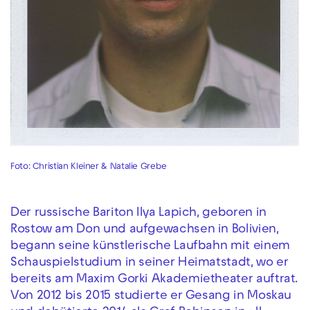
Foto: Christian Kleiner & Natalie Grebe
Der russische Bariton Ilya Lapich, geboren in
Rostow am Don und aufgewachsen in Bolivien,
begann seine künstlerische Laufbahn mit einem
Schauspielstudium in seiner Heimatstadt, wo er
bereits am Maxim Gorki Akademietheater auftrat.
Von 2012 bis 2015 studierte er Gesang in Moskau