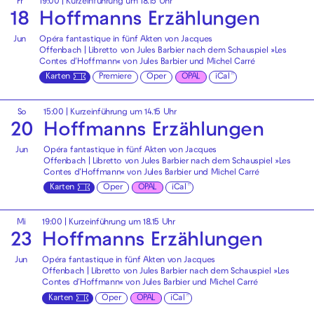
Fr
19:00
| Kurzeinführung um 18.15 Uhr
18
Hoffmanns Erzählungen
Jun
Opéra fantastique in fünf Akten von Jacques
Offenbach | Libretto von Jules Barbier nach dem Schauspiel »Les
Contes d′Hoffmann« von Jules Barbier und Michel Carré
Karten
Premiere
Oper
OPAL
iCal
So
15:00
| Kurzeinführung um 14.15 Uhr
20
Hoffmanns Erzählungen
Jun
Opéra fantastique in fünf Akten von Jacques
Offenbach | Libretto von Jules Barbier nach dem Schauspiel »Les
Contes d′Hoffmann« von Jules Barbier und Michel Carré
Karten
Oper
OPAL
iCal
Mi
19:00
| Kurzeinführung um 18.15 Uhr
23
Hoffmanns Erzählungen
Jun
Opéra fantastique in fünf Akten von Jacques
Offenbach | Libretto von Jules Barbier nach dem Schauspiel »Les
Contes d′Hoffmann« von Jules Barbier und Michel Carré
Karten
Oper
OPAL
iCal