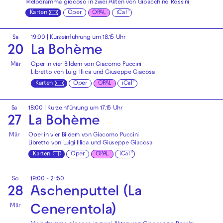
Melodramma giocoso in zwei Akten von Gioacchino Rossini
Karten
Oper
OPAL
iCal
Sa
19:00
| Kurzeinführung um 18.15 Uhr
20
La Bohème
Mär
Oper in vier Bildern von Giacomo Puccini
Libretto von Luigi Illica und Giuseppe Giacosa
Karten
Oper
OPAL
iCal
Sa
18:00
| Kurzeinführung um 17.15 Uhr
27
La Bohème
Mär
Oper in vier Bildern von Giacomo Puccini
Libretto von Luigi Illica und Giuseppe Giacosa
Karten
Oper
OPAL
iCal
So
19:00 - 21:50
28
Aschenputtel (La
Mär
Cenerentola)