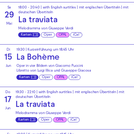
Sa
18:00 - 20:40
|
with English surtitles | mit englischen Übertiteln
|
mit
deutschen Übertiteln
29
La traviata
Mai
Melodramma von Giuseppe Verdi
Karten
Oper
OPAL
iCal
Di
19:30
| Kurzeinführung um 18.45 Uhr
15
La Bohème
Jun
Oper in vier Bildern von Giacomo Puccini
Libretto von Luigi Illica und Giuseppe Giacosa
Karten
Oper
OPAL
iCal
Do
19:30 - 22:10
|
with English surtitles | mit englischen Übertiteln
|
mit
deutschen Übertiteln
17
La traviata
Jun
Melodramma von Giuseppe Verdi
Karten
Oper
OPAL
iCal