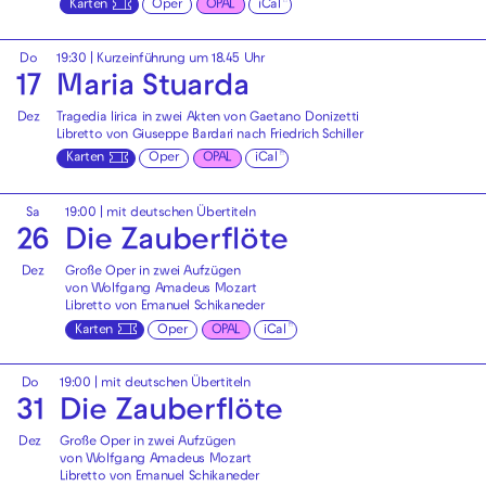
Karten
Oper
OPAL
iCal
Do
19:30
| Kurzeinführung um 18.45 Uhr
17
Maria Stuarda
Dez
Tragedia lirica in zwei Akten von Gaetano Donizetti
Libretto von Giuseppe Bardari nach Friedrich Schiller
Karten
Oper
OPAL
iCal
Sa
19:00
|
mit deutschen Übertiteln
26
Die Zauberflöte
Dez
Große Oper in zwei Aufzügen
von Wolfgang Amadeus Mozart
Libretto von Emanuel Schikaneder
Karten
Oper
OPAL
iCal
Do
19:00
|
mit deutschen Übertiteln
31
Die Zauberflöte
Dez
Große Oper in zwei Aufzügen
von Wolfgang Amadeus Mozart
Libretto von Emanuel Schikaneder