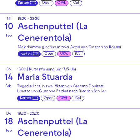
Karten
Oper
OPAL
iCal
Mi
19:30 - 22:20
10
Aschenputtel (La
Feb
Cenerentola)
Melodramma giocoso in zwei Akten von Gioacchino Rossini
Karten
Oper
OPAL
iCal
So
18:00
| Kurzeinführung um 17.15 Uhr
14
Maria Stuarda
Feb
Tragedia lirica in zwei Akten von Gaetano Donizetti
Libretto von Giuseppe Bardari nach Friedrich Schiller
Karten
Oper
OPAL
iCal
Do
19:30 - 22:20
18
Aschenputtel (La
Feb
Cenerentola)