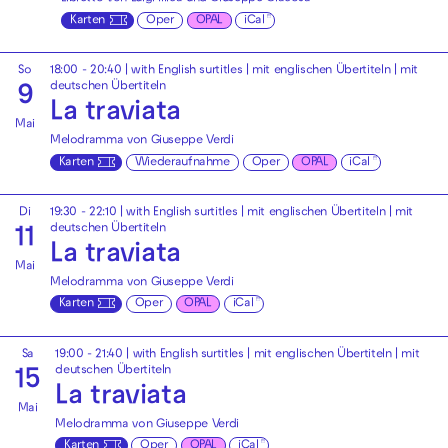
Karten
Oper
OPAL
iCal
So
18:00 - 20:40
|
with English surtitles | mit englischen Übertiteln
|
mit
deutschen Übertiteln
9
La traviata
Mai
Melodramma von Giuseppe Verdi
Karten
Wiederaufnahme
Oper
OPAL
iCal
Di
19:30 - 22:10
|
with English surtitles | mit englischen Übertiteln
|
mit
deutschen Übertiteln
11
La traviata
Mai
Melodramma von Giuseppe Verdi
Karten
Oper
OPAL
iCal
Sa
19:00 - 21:40
|
with English surtitles | mit englischen Übertiteln
|
mit
deutschen Übertiteln
15
La traviata
Mai
Melodramma von Giuseppe Verdi
Karten
Oper
OPAL
iCal