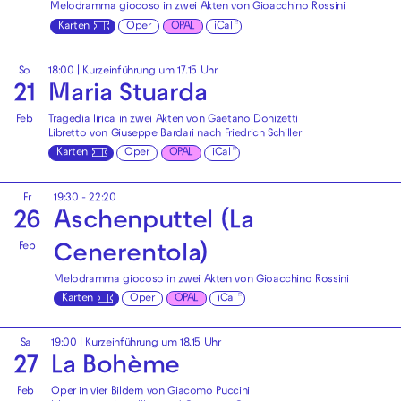
Melodramma giocoso in zwei Akten von Gioacchino Rossini
Karten
Oper
OPAL
iCal
So
18:00
| Kurzeinführung um 17.15 Uhr
21
Maria Stuarda
Feb
Tragedia lirica in zwei Akten von Gaetano Donizetti
Libretto von Giuseppe Bardari nach Friedrich Schiller
Karten
Oper
OPAL
iCal
Fr
19:30 - 22:20
26
Aschenputtel (La
Feb
Cenerentola)
Melodramma giocoso in zwei Akten von Gioacchino Rossini
Karten
Oper
OPAL
iCal
Sa
19:00
| Kurzeinführung um 18.15 Uhr
27
La Bohème
Feb
Oper in vier Bildern von Giacomo Puccini