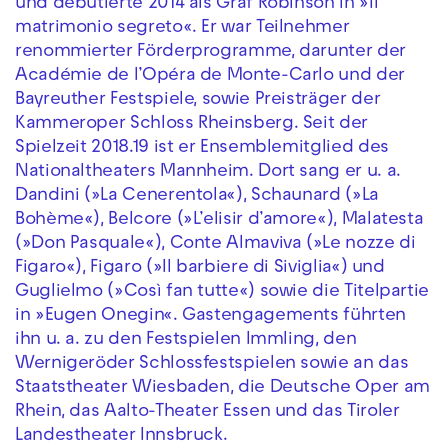
und debütierte 2014 als Graf Robinson in »Il
matrimonio segreto«. Er war Teilnehmer
renommierter Förderprogramme, darunter der
Académie de l’Opéra de Monte-Carlo und der
Bayreuther Festspiele, sowie Preisträger der
Kammeroper Schloss Rheinsberg. Seit der
Spielzeit 2018.19 ist er Ensemblemitglied des
Nationaltheaters Mannheim. Dort sang er u. a.
Dandini (»La Cenerentola«), Schaunard (»La
Bohème«), Belcore (»L’elisir d’amore«), Malatesta
(»Don Pasquale«), Conte Almaviva (»Le nozze di
Figaro«), Figaro (»Il barbiere di Siviglia«) und
Guglielmo (»Così fan tutte«) sowie die Titelpartie
in »Eugen Onegin«. Gastengagements führten
ihn u. a. zu den Festspielen Immling, den
Wernigeröder Schlossfestspielen sowie an das
Staatstheater Wiesbaden, die Deutsche Oper am
Rhein, das Aalto-Theater Essen und das Tiroler
Landestheater Innsbruck.