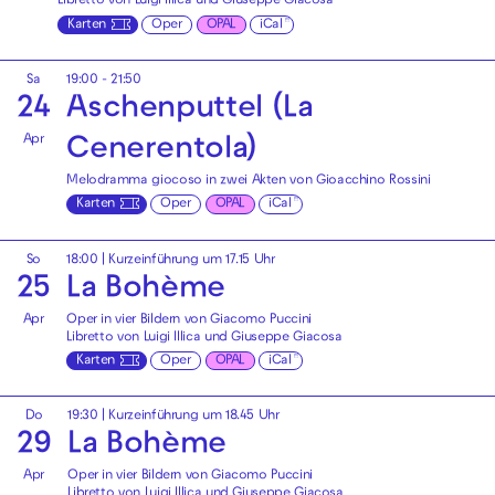
Libretto von Luigi Illica und Giuseppe Giacosa
Karten
Oper
OPAL
iCal
Sa
19:00 - 21:50
24
Aschenputtel (La
Apr
Cenerentola)
Melodramma giocoso in zwei Akten von Gioacchino Rossini
Karten
Oper
OPAL
iCal
So
18:00
| Kurzeinführung um 17.15 Uhr
25
La Bohème
Apr
Oper in vier Bildern von Giacomo Puccini
Libretto von Luigi Illica und Giuseppe Giacosa
Karten
Oper
OPAL
iCal
Do
19:30
| Kurzeinführung um 18.45 Uhr
29
La Bohème
Apr
Oper in vier Bildern von Giacomo Puccini
Libretto von Luigi Illica und Giuseppe Giacosa