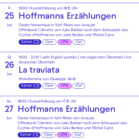
Fr
19:00
| Kurzeinführung um 18.15 Uhr
25
Hoffmanns Erzählungen
Jun
Opéra fantastique in fünf Akten von Jacques
Offenbach | Libretto von Jules Barbier nach dem Schauspiel »Les
Contes d′Hoffmann« von Jules Barbier und Michel Carré
Karten
Oper
OPAL
iCal
Sa
19:30 - 22:10
|
with English surtitles | mit englischen Übertiteln
|
mit
deutschen Übertiteln
26
La traviata
Jun
Melodramma von Giuseppe Verdi
Karten
Oper
OPAL
iCal
So
18:00
| Kurzeinführung um 17.15 Uhr
27
Hoffmanns Erzählungen
Jun
Opéra fantastique in fünf Akten von Jacques
Offenbach | Libretto von Jules Barbier nach dem Schauspiel »Les
Contes d′Hoffmann« von Jules Barbier und Michel Carré
Karten
Oper
OPAL
iCal