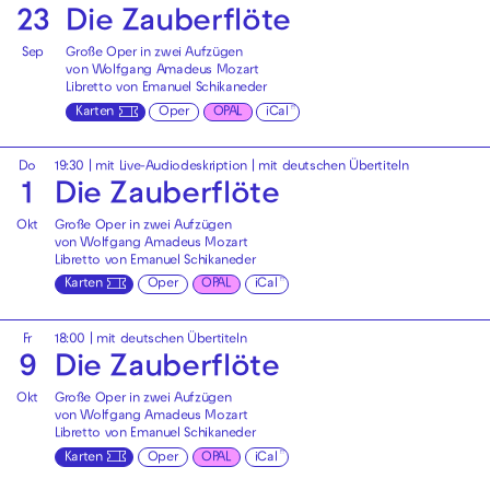
23
Die Zauberflöte
Sep
Große Oper in zwei Aufzügen
von Wolfgang Amadeus Mozart
Libretto von Emanuel Schikaneder
Karten
Oper
OPAL
iCal
Do
19:30
|
mit Live-Audiodeskription
|
mit deutschen Übertiteln
1
Die Zauberflöte
Okt
Große Oper in zwei Aufzügen
von Wolfgang Amadeus Mozart
Libretto von Emanuel Schikaneder
Karten
Oper
OPAL
iCal
Fr
18:00
|
mit deutschen Übertiteln
9
Die Zauberflöte
Okt
Große Oper in zwei Aufzügen
von Wolfgang Amadeus Mozart
Libretto von Emanuel Schikaneder
Karten
Oper
OPAL
iCal