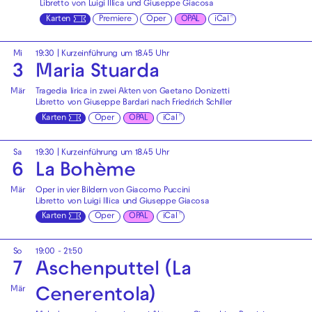
Libretto von Luigi Illica und Giuseppe Giacosa
Karten
Premiere
Oper
OPAL
iCal
Mi
19:30
| Kurzeinführung um 18.45 Uhr
3
Maria Stuarda
Mär
Tragedia lirica in zwei Akten von Gaetano Donizetti
Libretto von Giuseppe Bardari nach Friedrich Schiller
Karten
Oper
OPAL
iCal
Sa
19:30
| Kurzeinführung um 18.45 Uhr
6
La Bohème
Mär
Oper in vier Bildern von Giacomo Puccini
Libretto von Luigi Illica und Giuseppe Giacosa
Karten
Oper
OPAL
iCal
So
19:00 - 21:50
7
Aschenputtel (La
Mär
Cenerentola)