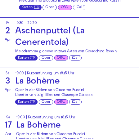
Melodramma giocoso in zwei Akten von Gioacchino Rossini
Karten
Oper
OPAL
iCal
Fr
19:30 - 22:20
2
Aschenputtel (La
Apr
Cenerentola)
Melodramma giocoso in zwei Akten von Gioacchino Rossini
Karten
Oper
OPAL
iCal
Sa
19:00
| Kurzeinführung um 18.15 Uhr
3
La Bohème
Apr
Oper in vier Bildern von Giacomo Puccini
Libretto von Luigi Illica und Giuseppe Giacosa
Karten
Oper
OPAL
iCal
Sa
19:00
| Kurzeinführung um 18.15 Uhr
17
La Bohème
Apr
Oper in vier Bildern von Giacomo Puccini