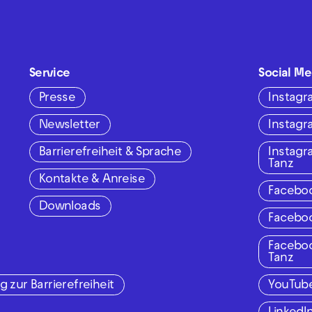
Service
Social Me
Presse
Instag
Newsletter
Instag
Barrierefreiheit & Sprache
Instag
Tanz
Kontakte & Anreise
Facebo
Downloads
Facebo
Facebo
Tanz
g zur Barrierefreiheit
YouTub