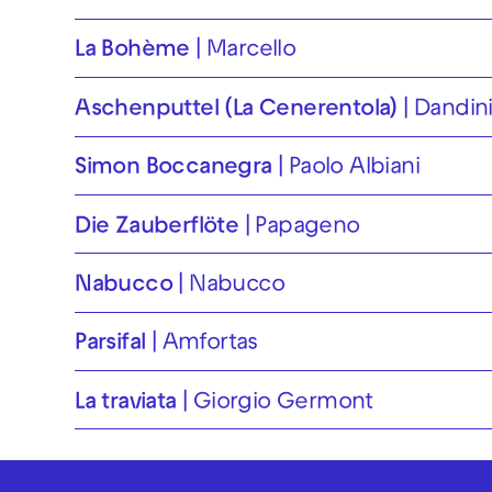
La Bohème
Marcello
Aschenputtel (La Cenerentola)
Dandin
Simon Boccanegra
Paolo Albiani
Die Zauberflöte
Papageno
Nabucco
Nabucco
Parsifal
Amfortas
La traviata
Giorgio Germont