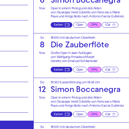
6
Simon Boccanegra
Nov
Oper in einem Prolog und drei Akten
von Giuseppe Verdi | Libretto von Francesco Maria
Piave und Arrigo Boito nach Antonio García Gutiérrez
Karten
Oper
OPAL
iCal
i
So
18:00
|
mit deutschen Übertiteln
8
Die Zauberflöte
Nov
Große Oper in zwei Aufzügen
von Wolfgang Amadeus Mozart
Libretto von Emanuel Schikaneder
Karten
Oper
OPAL
iCal
Do
19:30
| Kurzeinführung um 18.45 Uhr
12
Simon Boccanegra
Nov
Oper in einem Prolog und drei Akten
von Giuseppe Verdi | Libretto von Francesco Maria
Piave und Arrigo Boito nach Antonio García Gutiérrez
Karten
Oper
OPAL
iCal
So
18:00
|
mit deutschen Übertiteln