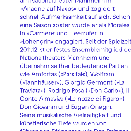
am Nationaltheater Mannheim in
»Ariadne auf Naxos« und zog dort
schnell Aufmerksamkeit auf sich. Schon
eine Saison später wurde er als Moralès
in »Carmen« und Heerrufer in
»Lohengrin« engagiert. Seit der Spielzei
2011.12 ist er festes Ensemblemitglied d
Nationaltheaters Mannheim und
übernahm seither bedeutende Partien
wie Amfortas (»Parsifal«), Wolfram
(»Tannhäuser«), Giorgio Germont (»La
Traviata«), Rodrigo Posa (»Don Carlo«), Il
Conte Almaviva (»Le nozze di Figaro«),
Don Giovanni und Eugen Onegin.
Seine musikalische Vielseitigkeit und
künstlerische Tiefe wurden von