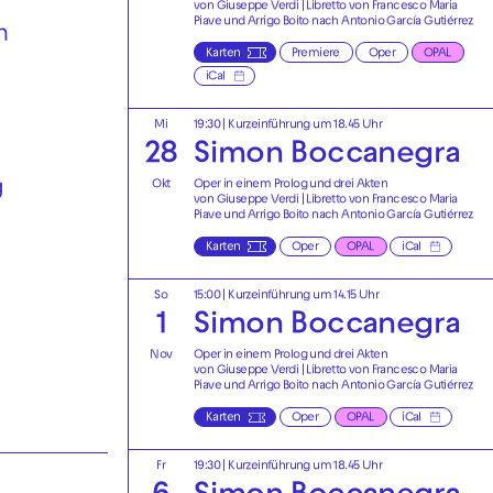
von Giuseppe Verdi | Libretto von Francesco Maria
Piave und Arrigo Boito nach Antonio García Gutiérrez
n
Karten
Premiere
Oper
OPAL
iCal
Mi
19:30
| Kurzeinführung um 18.45 Uhr
28
Simon Boccanegra
Okt
Oper in einem Prolog und drei Akten
g
von Giuseppe Verdi | Libretto von Francesco Maria
Piave und Arrigo Boito nach Antonio García Gutiérrez
Karten
Oper
OPAL
iCal
So
15:00
| Kurzeinführung um 14.15 Uhr
1
Simon Boccanegra
Nov
Oper in einem Prolog und drei Akten
von Giuseppe Verdi | Libretto von Francesco Maria
Piave und Arrigo Boito nach Antonio García Gutiérrez
Karten
Oper
OPAL
iCal
Fr
19:30
| Kurzeinführung um 18.45 Uhr