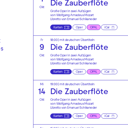
Die Zauberflöte
Okt
Große Oper in zwei Aufzügen
von Wolfgang Amadeus Mozart
Libretto von Emanuel Schikaneder
Karten
Oper
OPAL
iCal
t
Fr
18:00
|
mit deutschen Übertiteln
9
Die Zauberflöte
es
Okt
Große Oper in zwei Aufzügen
von Wolfgang Amadeus Mozart
Libretto von Emanuel Schikaneder
Karten
Oper
OPAL
iCal
Mi
19:00
|
mit deutschen Übertiteln
14
Die Zauberflöte
Okt
Große Oper in zwei Aufzügen
von Wolfgang Amadeus Mozart
Libretto von Emanuel Schikaneder
Karten
Oper
OPAL
iCal