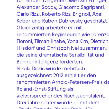
führenden Dirigenten wie Dan Ettinger,
Alexander Soddy, Giacomo Sagripanti,
Carlo Rizzi, Roberto Rizzi Brignoli, Axel
Kober und Ruben Dubrovsky geschätzt.
Gleichzeitig arbeitete er mit
renommierten Regisseuren wie Lorenz
Fioroni, Tilman Knabe, Yona Kim, Dietrich
Hilsdorf und Christoph Nel zusammen,
die seine dramatische Sensibilität und
Bühnenintelligenz förderten.
Nikola Diskić wurde mehrfach
ausgezeichnet: 2012 erhielt er den
renommierten Arnold-Petersen-Preis d
Roland-Ernst-Stiftung als
vielversprechendes Nachwuchstalent.
Drei Jahre später wurde er mit dem