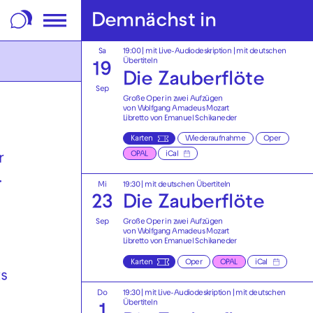
m Footer springen
Demnächst in
Sa
19:00
|
mit Live-Audiodeskription
|
mit deutschen
Übertiteln
19
Die Zauberflöte
Sep
Große Oper in zwei Aufzügen
von Wolfgang Amadeus Mozart
Libretto von Emanuel Schikaneder
Karten
Wiederaufnahme
Oper
OPAL
iCal
r
.
Mi
19:30
|
mit deutschen Übertiteln
23
Die Zauberflöte
Sep
Große Oper in zwei Aufzügen
von Wolfgang Amadeus Mozart
Libretto von Emanuel Schikaneder
Karten
Oper
OPAL
iCal
ts
Do
19:30
|
mit Live-Audiodeskription
|
mit deutschen
Übertiteln
1