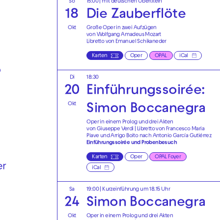
So
15:00
|
mit deutschen Übertiteln
18
Die Zauberflöte
Okt
Große Oper in zwei Aufzügen
von Wolfgang Amadeus Mozart
Libretto von Emanuel Schikaneder
Karten
Oper
OPAL
iCal
o
Di
18:30
20
Einführungssoirée:
Okt
Simon Boccanegra
Oper in einem Prolog und drei Akten
von Giuseppe Verdi | Libretto von Francesco Maria
Piave und Arrigo Boito nach Antonio García Gutiérrez
Einführungssoirée und Probenbesuch
Karten
Oper
OPAL Foyer
er
iCal
Sa
19:00
| Kurzeinführung um 18.15 Uhr
24
Simon Boccanegra
Okt
Oper in einem Prolog und drei Akten