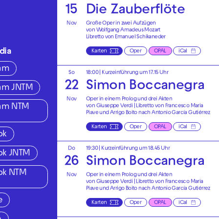
15
Die Zauberflöte
Nov
Große Oper in zwei Aufzügen
von Wolfgang Amadeus Mozart
Libretto von Emanuel Schikaneder
dia
Karten
Oper
OPAL
iCal
ram
So
18:00
| Kurzeinführung um 17.15 Uhr
22
Simon Boccanegra
ram JNTM
Nov
Oper in einem Prolog und drei Akten
ram NTM
von Giuseppe Verdi | Libretto von Francesco Maria
Piave und Arrigo Boito nach Antonio García Gutiérrez
Karten
Oper
OPAL
iCal
ok
Do
19:30
| Kurzeinführung um 18.45 Uhr
ok JNTM
26
Simon Boccanegra
ok NTM
Nov
Oper in einem Prolog und drei Akten
von Giuseppe Verdi | Libretto von Francesco Maria
Piave und Arrigo Boito nach Antonio García Gutiérrez
e
Karten
Oper
OPAL
iCal