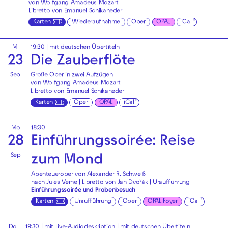
von Wolfgang Amadeus Mozart
Libretto von Emanuel Schikaneder
Karten
Wiederaufnahme
Oper
OPAL
iCal
Mi
19:30
|
mit deutschen Übertiteln
23
Die Zauberflöte
Sep
Große Oper in zwei Aufzügen
von Wolfgang Amadeus Mozart
Libretto von Emanuel Schikaneder
Karten
Oper
OPAL
iCal
Mo
18:30
28
Einführungssoirée: Reise
Sep
zum Mond
Abenteueroper von Alexander R. Schweiß
nach Jules Verne | Libretto von Jan Dvořák | Uraufführung
Einführungssoirée und Probenbesuch
Karten
Uraufführung
Oper
OPAL Foyer
iCal
Do
19:30
|
mit Live-Audiodeskription
|
mit deutschen Übertiteln