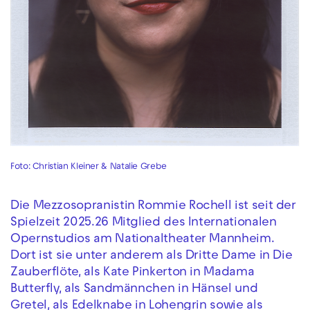
Foto: Christian Kleiner & Natalie Grebe
Die Mezzosopranistin Rommie Rochell ist seit der
Spielzeit 2025.26 Mitglied des Internationalen
Opernstudios am Nationaltheater Mannheim.
Dort ist sie unter anderem als Dritte Dame in Die
Zauberflöte, als Kate Pinkerton in Madama
Butterfly, als Sandmännchen in Hänsel und
Gretel, als Edelknabe in Lohengrin sowie als