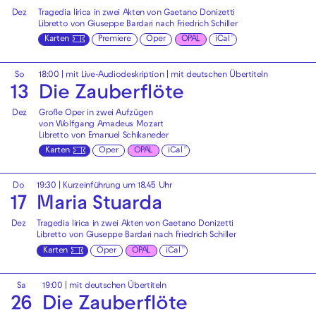
Dez
Tragedia lirica in zwei Akten von Gaetano Donizetti
Libretto von Giuseppe Bardari nach Friedrich Schiller
Karten
Premiere
Oper
OPAL
iCal
So
18:00
|
mit Live-Audiodeskription
|
mit deutschen Übertiteln
13
Die Zauberflöte
Dez
Große Oper in zwei Aufzügen
von Wolfgang Amadeus Mozart
Libretto von Emanuel Schikaneder
Karten
Oper
OPAL
iCal
Do
19:30
| Kurzeinführung um 18.45 Uhr
17
Maria Stuarda
Dez
Tragedia lirica in zwei Akten von Gaetano Donizetti
Libretto von Giuseppe Bardari nach Friedrich Schiller
Karten
Oper
OPAL
iCal
Sa
19:00
|
mit deutschen Übertiteln
26
Die Zauberflöte