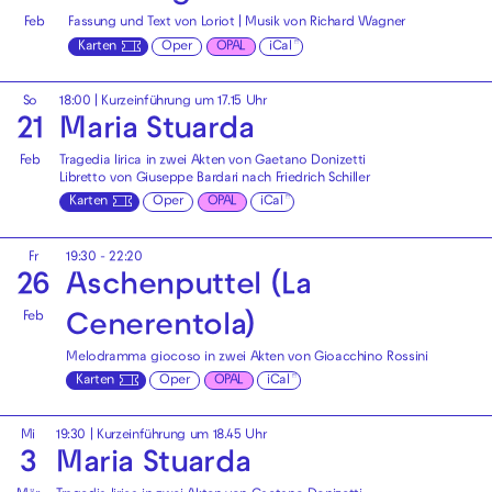
Feb
Fassung und Text von Loriot | Musik von Richard Wagner
Karten
Oper
OPAL
iCal
So
18:00
| Kurzeinführung um 17.15 Uhr
21
Maria Stuarda
Feb
Tragedia lirica in zwei Akten von Gaetano Donizetti
Libretto von Giuseppe Bardari nach Friedrich Schiller
Karten
Oper
OPAL
iCal
Fr
19:30 - 22:20
26
Aschenputtel (La
Feb
Cenerentola)
Melodramma giocoso in zwei Akten von Gioacchino Rossini
Karten
Oper
OPAL
iCal
Mi
19:30
| Kurzeinführung um 18.45 Uhr
3
Maria Stuarda