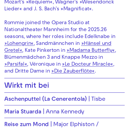
Mozart’s »Requiem«, Wagner's »Wesendonck
Lieder« and J. S. Bach’s »Magnificat«.
Rommie joined the Opera Studio at
Nationaltheater Mannheim for the 2025.26
seasons, where her roles include Edelknabe in
»Lohengrin«
, Sandmännchen in
»Hänsel und
Gretel«
, Kate Pinkerton in
»Madama Butterfly«
,
Blümenmädchen 3 and Knappe Mezzo in
»Parsifal«
, Véronique in
»Le Docteur Miracle«
,
and Dritte Dame in
»Die Zauberflöte«
.
Wirkt mit bei
Aschenputtel (La Cenerentola)
Tisbe
Maria Stuarda
Anna Kennedy
Reise zum Mond
Major Elphiston /