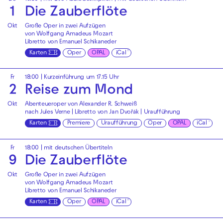
1
Die Zauberflöte
Okt
Große Oper in zwei Aufzügen
von Wolfgang Amadeus Mozart
Libretto von Emanuel Schikaneder
Karten
Oper
OPAL
iCal
Fr
18:00
| Kurzeinführung um 17.15 Uhr
2
Reise zum Mond
Okt
Abenteueroper von Alexander R. Schweiß
nach Jules Verne | Libretto von Jan Dvořák | Uraufführung
Karten
Premiere
Uraufführung
Oper
OPAL
iCal
Fr
18:00
|
mit deutschen Übertiteln
9
Die Zauberflöte
Okt
Große Oper in zwei Aufzügen
von Wolfgang Amadeus Mozart
Libretto von Emanuel Schikaneder
Karten
Oper
OPAL
iCal