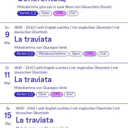
Melodramma giocoso in zwei Akten von Gioacchino Rossini
Karten
Oper
OPAL
iCal
So
18:00 - 20:40
|
with English surtitles | mit englischen Übertiteln
|
mit
deutschen Übertiteln
9
La traviata
Mai
Melodramma von Giuseppe Verdi
Karten
Wiederaufnahme
Oper
OPAL
iCal
Di
19:30 - 22:10
|
with English surtitles | mit englischen Übertiteln
|
mit
deutschen Übertiteln
11
La traviata
Mai
Melodramma von Giuseppe Verdi
Karten
Oper
OPAL
iCal
Sa
19:00 - 21:40
|
with English surtitles | mit englischen Übertiteln
|
mit
deutschen Übertiteln
15
La traviata
Mai