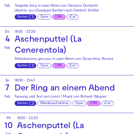
Feb
Tragedia lirica in zwei Akten von Gaetano Donizetti
Libretto von Giuseppe Bardari nach Friedrich Schiller
Karten
Oper
OPAL
iCal
Do
19:30 - 22:20
4
Aschenputtel (La
Feb
Cenerentola)
Melodramma giocoso in zwei Akten von Gioacchino Rossini
Karten
Oper
OPAL
iCal
So
18:00 - 21:40
7
Der Ring an einem Abend
Feb
Fassung und Text von Loriot | Musik von Richard Wagner
Karten
Wiederaufnahme
Oper
OPAL
iCal
Mi
19:30 - 22:20
10
Aschenputtel (La