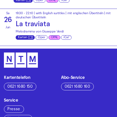
Karten
Oper
OPAL
iCal
Sa
19:30 - 22:10
|
with English surtitles | mit englischen Übertiteln
|
mit
deutschen Übertiteln
26
La traviata
Jun
Melodramma von Giuseppe Verdi
Karten
Oper
OPAL
iCal
Kartentelefon
Abo-Service
0621 1680 150
0621 1680 160
Service
Presse