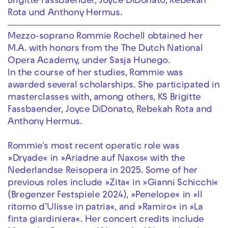
Brigitte Fassbaender, Joyce DiDonato, Rebekah
Rota und Anthony Hermus.
Mezzo-soprano Rommie Rochell obtained her
M.A. with honors from the The Dutch National
Opera Academy, under Sasja Hunego.
In the course of her studies, Rommie was
awarded several scholarships. She participated in
masterclasses with, among others, KS Brigitte
Fassbaender, Joyce DiDonato, Rebekah Rota and
Anthony Hermus.
Rommie's most recent operatic role was
»Dryade« in »Ariadne auf Naxos« with the
Nederlandse Reisopera in 2025. Some of her
previous roles include »Zita« in »Gianni Schicchi«
(Bregenzer Festspiele 2024), »Penelope« in »Il
ritorno d’Ulisse in patria«, and »Ramiro« in »La
finta giardiniera«. Her concert credits include