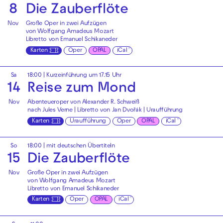
8
Die Zauberflöte
Nov
Große Oper in zwei Aufzügen
von Wolfgang Amadeus Mozart
Libretto von Emanuel Schikaneder
Karten
Oper
OPAL
iCal
Sa
18:00
| Kurzeinführung um 17.15 Uhr
14
Reise zum Mond
Nov
Abenteueroper von Alexander R. Schweiß
nach Jules Verne | Libretto von Jan Dvořák | Uraufführung
Karten
Uraufführung
Oper
OPAL
iCal
So
18:00
|
mit deutschen Übertiteln
15
Die Zauberflöte
Nov
Große Oper in zwei Aufzügen
von Wolfgang Amadeus Mozart
Libretto von Emanuel Schikaneder
Karten
Oper
OPAL
iCal