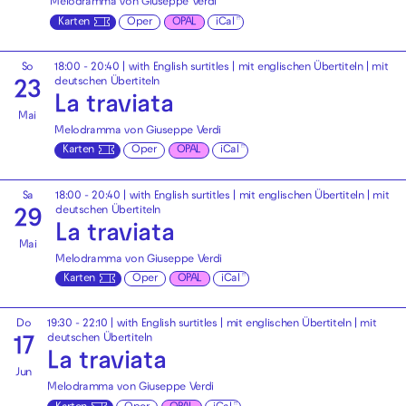
Melodramma von Giuseppe Verdi
Karten
Oper
OPAL
iCal
So
18:00 - 20:40
|
with English surtitles | mit englischen Übertiteln
|
mit
deutschen Übertiteln
23
La traviata
Mai
Melodramma von Giuseppe Verdi
Karten
Oper
OPAL
iCal
Sa
18:00 - 20:40
|
with English surtitles | mit englischen Übertiteln
|
mit
deutschen Übertiteln
29
La traviata
Mai
Melodramma von Giuseppe Verdi
Karten
Oper
OPAL
iCal
Do
19:30 - 22:10
|
with English surtitles | mit englischen Übertiteln
|
mit
deutschen Übertiteln
17
La traviata
Jun
Melodramma von Giuseppe Verdi