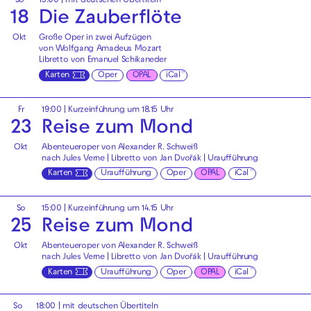
So
15:00
|
mit deutschen Übertiteln
18
Die Zauberflöte
Okt
Große Oper in zwei Aufzügen
von Wolfgang Amadeus Mozart
Libretto von Emanuel Schikaneder
Karten
Oper
OPAL
iCal
Fr
19:00
| Kurzeinführung um 18.15 Uhr
23
Reise zum Mond
Okt
Abenteueroper von Alexander R. Schweiß
nach Jules Verne | Libretto von Jan Dvořák | Uraufführung
Karten
Uraufführung
Oper
OPAL
iCal
So
15:00
| Kurzeinführung um 14.15 Uhr
25
Reise zum Mond
Okt
Abenteueroper von Alexander R. Schweiß
nach Jules Verne | Libretto von Jan Dvořák | Uraufführung
Karten
Uraufführung
Oper
OPAL
iCal
So
18:00
|
mit deutschen Übertiteln