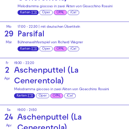
Melodramma giocoso in zwei Akten von Gioacchino Rossini
Karten
Oper
OPAL
iCal
Mo
17:00 - 22:30
|
mit deutschen Übertiteln
29
Parsifal
Mär
Bühnenweihfestspiel von Richard Wagner
Karten
Oper
OPAL
iCal
Fr
19:30 - 22:20
2
Aschenputtel (La
Apr
Cenerentola)
Melodramma giocoso in zwei Akten von Gioacchino Rossini
Karten
Oper
OPAL
iCal
Sa
19:00 - 21:50
24
Aschenputtel (La
Apr
Cenerentola)