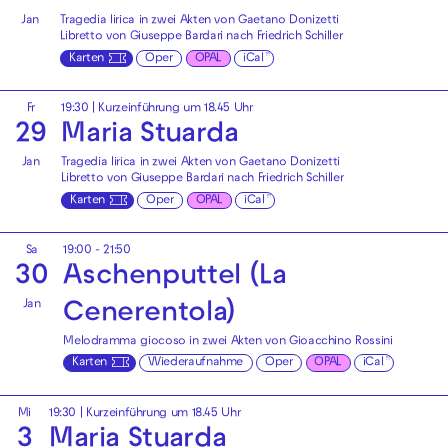
Jan
Tragedia lirica in zwei Akten von Gaetano Donizetti
Libretto von Giuseppe Bardari nach Friedrich Schiller
Karten
Oper
OPAL
iCal
Fr
19:30
| Kurzeinführung um 18.45 Uhr
29
Maria Stuarda
Jan
Tragedia lirica in zwei Akten von Gaetano Donizetti
Libretto von Giuseppe Bardari nach Friedrich Schiller
Karten
Oper
OPAL
iCal
Sa
19:00 - 21:50
30
Aschenputtel (La
Jan
Cenerentola)
Melodramma giocoso in zwei Akten von Gioacchino Rossini
Karten
Wiederaufnahme
Oper
OPAL
iCal
Mi
19:30
| Kurzeinführung um 18.45 Uhr
3
Maria Stuarda