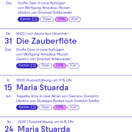
Dez
Große Oper in zwei Aufzügen
von Wolfgang Amadeus Mozart
Libretto von Emanuel Schikaneder
Karten
Oper
OPAL
iCal
Do
19:00
|
mit deutschen Übertiteln
31
Die Zauberflöte
Dez
Große Oper in zwei Aufzügen
von Wolfgang Amadeus Mozart
Libretto von Emanuel Schikaneder
Karten
Oper
OPAL
iCal
Fr
19:00
| Kurzeinführung um 17.15 Uhr
15
Maria Stuarda
Jan
Tragedia lirica in zwei Akten von Gaetano Donizetti
Libretto von Giuseppe Bardari nach Friedrich Schiller
Karten
Oper
OPAL
iCal
So
15:00
| Kurzeinführung um 14.15 Uhr
24
Maria Stuarda