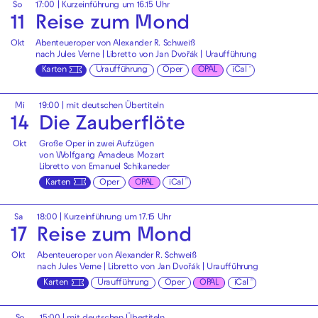
So
17:00
| Kurzeinführung um 16.15 Uhr
11
Reise zum Mond
Okt
Abenteueroper von Alexander R. Schweiß
nach Jules Verne | Libretto von Jan Dvořák | Uraufführung
Karten
Uraufführung
Oper
OPAL
iCal
Mi
19:00
|
mit deutschen Übertiteln
14
Die Zauberflöte
Okt
Große Oper in zwei Aufzügen
von Wolfgang Amadeus Mozart
Libretto von Emanuel Schikaneder
Karten
Oper
OPAL
iCal
Sa
18:00
| Kurzeinführung um 17.15 Uhr
17
Reise zum Mond
Okt
Abenteueroper von Alexander R. Schweiß
nach Jules Verne | Libretto von Jan Dvořák | Uraufführung
Karten
Uraufführung
Oper
OPAL
iCal