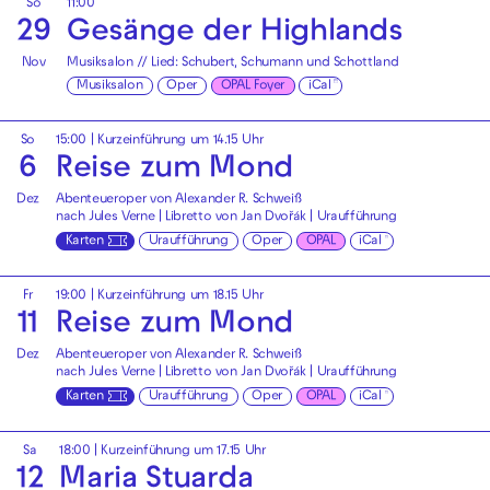
So
11:00
29
Gesänge der Highlands
Nov
Musiksalon // Lied: Schubert, Schumann und Schottland
Musiksalon
Oper
OPAL Foyer
iCal
So
15:00
| Kurzeinführung um 14.15 Uhr
6
Reise zum Mond
Dez
Abenteueroper von Alexander R. Schweiß
nach Jules Verne | Libretto von Jan Dvořák | Uraufführung
Karten
Uraufführung
Oper
OPAL
iCal
Fr
19:00
| Kurzeinführung um 18.15 Uhr
11
Reise zum Mond
Dez
Abenteueroper von Alexander R. Schweiß
nach Jules Verne | Libretto von Jan Dvořák | Uraufführung
Karten
Uraufführung
Oper
OPAL
iCal
Sa
18:00
| Kurzeinführung um 17.15 Uhr
12
Maria Stuarda