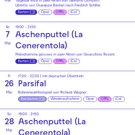
Mär
Tragedia lirica in zwei Akten von Gaetano Donizetti
Libretto von Giuseppe Bardari nach Friedrich Schiller
Karten
Oper
OPAL
iCal
So
19:00 - 21:50
7
Aschenputtel (La
Mär
Cenerentola)
Melodramma giocoso in zwei Akten von Gioacchino Rossini
Karten
Oper
OPAL
iCal
Fr
17:00 - 22:30
|
mit deutschen Übertiteln
26
Parsifal
Mär
Bühnenweihfestspiel von Richard Wagner
Restkarten
Wiederaufnahme
Oper
OPAL
iCal
So
19:00 - 21:50
28
Aschenputtel (La
Mär
Cenerentola)