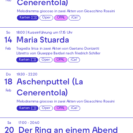
Feb
Cenerentola)
Melodramma giocoso in zwei Akten von Gioacchino Rossini
Karten
Oper
OPAL
iCal
So
18:00
| Kurzeinführung um 17.15 Uhr
14
Maria Stuarda
Feb
Tragedia lirica in zwei Akten von Gaetano Donizetti
Libretto von Giuseppe Bardari nach Friedrich Schiller
Karten
Oper
OPAL
iCal
Do
19:30 - 22:20
18
Aschenputtel (La
Feb
Cenerentola)
Melodramma giocoso in zwei Akten von Gioacchino Rossini
Karten
Oper
OPAL
iCal
Sa
17:00 - 20:40
20
Der Ring an einem Abend