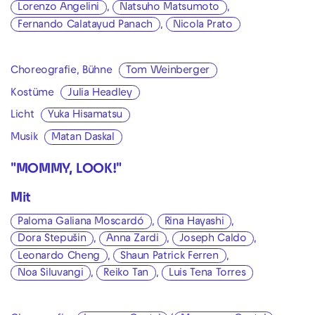
Lorenzo Angelini
,
Natsuho Matsumoto
,
Fernando Calatayud Panach
,
Nicola Prato
Choreografie, Bühne
Tom Weinberger
Kostüme
Julia Headley
Licht
Yuka Hisamatsu
Musik
Matan Daskal
"MOMMY, LOOK!"
Mit
Paloma Galiana Moscardó
,
Rina Hayashi
,
Dora Stepušin
,
Anna Zardi
,
Joseph Caldo
,
Leonardo Cheng
,
Shaun Patrick Ferren
,
Noa Siluvangi
,
Reiko Tan
,
Luis Tena Torres