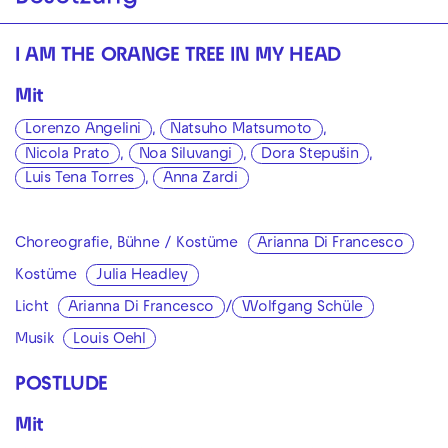
I AM THE ORANGE TREE IN MY HEAD
Mit
Lorenzo Angelini
,
Natsuho Matsumoto
,
Nicola Prato
,
Noa Siluvangi
,
Dora Stepušin
,
Luis Tena Torres
,
Anna Zardi
Choreografie, Bühne / Kostüme
Arianna Di Francesco
Kostüme
Julia Headley
Licht
Arianna Di Francesco
/
Wolfgang Schüle
Musik
Louis Oehl
POSTLUDE
Mit