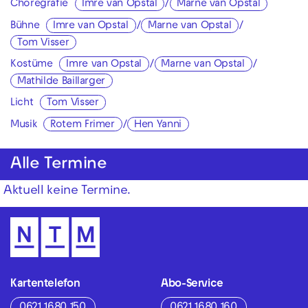
Choregrafie
Imre van Opstal
/
Marne van Opstal
Bühne
Imre van Opstal
/
Marne van Opstal
/
Tom Visser
Kostüme
Imre van Opstal
/
Marne van Opstal
/
Mathilde Baillarger
Licht
Tom Visser
Musik
Rotem Frimer
/
Hen Yanni
Alle Termine
Aktuell keine Termine.
Kartentelefon
Abo-Service
0621 1680 150
0621 1680 160