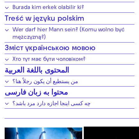
Burada kim erkek olabilir ki?
Treść w języku polskim
Wer darf hier Mann sein? (Komu wolno być
mężczyzną?)
Зміст українською мовою
Хто тут має бути чоловіком?
المحتوى باللغة العربية
من يستطيع أن يكون رجلاً هنا؟
محتوا به زبان فارسی
چه کسی اینجا اجازه دارد مرد باشد؟