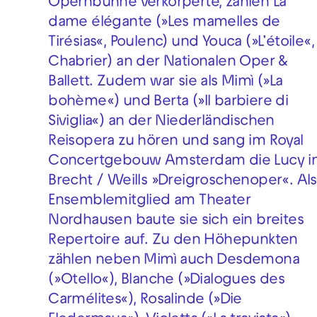
Opernbühne verkörperte, zählen La
dame élégante (»Les mamelles de
Tirésias«, Poulenc) und Youca (»L’étoile«,
Chabrier) an der Nationalen Oper &
Ballett. Zudem war sie als Mimì (»La
bohème«) und Berta (»Il barbiere di
Siviglia«) an der Niederländischen
Reisopera zu hören und sang im Royal
Concertgebouw Amsterdam die Lucy i
Brecht / Weills »Dreigroschenoper«. Als
Ensemblemitglied am Theater
Nordhausen baute sie sich ein breites
Repertoire auf. Zu den Höhepunkten
zählen neben Mimì auch Desdemona
(»Otello«), Blanche (»Dialogues des
Carmélites«), Rosalinde (»Die