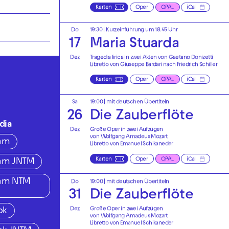
Karten
Oper
OPAL
iCal
Do
19:30
| Kurzeinführung um 18.45 Uhr
17
Maria Stuarda
Dez
Tragedia lirica in zwei Akten von Gaetano Donizetti
Libretto von Giuseppe Bardari nach Friedrich Schiller
Karten
Oper
OPAL
iCal
Sa
19:00
|
mit deutschen Übertiteln
26
Die Zauberflöte
dia
Dez
Große Oper in zwei Aufzügen
von Wolfgang Amadeus Mozart
ram
Libretto von Emanuel Schikaneder
Karten
Oper
OPAL
iCal
ram JNTM
ram NTM
Do
19:00
|
mit deutschen Übertiteln
31
Die Zauberflöte
Dez
Große Oper in zwei Aufzügen
ok
von Wolfgang Amadeus Mozart
Libretto von Emanuel Schikaneder