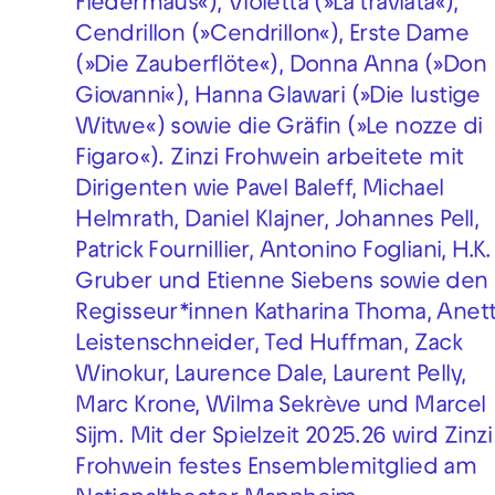
Fledermaus«), Violetta (»La traviata«),
Cendrillon (»Cendrillon«), Erste Dame
(»Die Zauberflöte«), Donna Anna (»Don
Giovanni«), Hanna Glawari (»Die lustige
Witwe«) sowie die Gräfin (»Le nozze di
Figaro«). Zinzi Frohwein arbeitete mit
Dirigenten wie Pavel Baleff, Michael
Helmrath, Daniel Klajner, Johannes Pell,
Patrick Fournillier, Antonino Fogliani, H.K.
Gruber und Etienne Siebens sowie den
Regisseur*innen Katharina Thoma, Anet
Leistenschneider, Ted Huffman, Zack
Winokur, Laurence Dale, Laurent Pelly,
Marc Krone, Wilma Sekrève und Marcel
Sijm. Mit der Spielzeit 2025.26 wird Zinzi
Frohwein festes Ensemblemitglied am