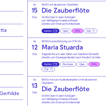
So
18:00
|
mit deutschen Übertiteln
15
Die Zauberflöte
Nov
Große Oper in zwei Aufzügen
von Wolfgang Amadeus Mozart
Libretto von Emanuel Schikaneder
tta
Karten
Oper
OPAL
iCal
Sa
18:00
| Kurzeinführung um 17.15 Uhr
12
Maria Stuarda
Dez
Tragedia lirica in zwei Akten von Gaetano Donizetti
Libretto von Giuseppe Bardari nach Friedrich Schiller
Karten
Premiere
Oper
OPAL
iCal
So
18:00
|
mit Live-Audiodeskription
|
mit deutschen
Übertiteln
13
Die Zauberflöte
Dez
Gerhilde
Große Oper in zwei Aufzügen
von Wolfgang Amadeus Mozart
Libretto von Emanuel Schikaneder