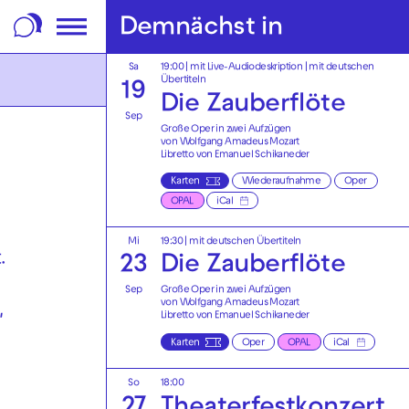
m Footer springen
Demnächst in
Sa
19:00
|
mit Live-Audiodeskription
|
mit deutschen
Übertiteln
19
Die Zauberflöte
Sep
Große Oper in zwei Aufzügen
von Wolfgang Amadeus Mozart
Libretto von Emanuel Schikaneder
Karten
Wiederaufnahme
Oper
OPAL
iCal
Mi
19:30
|
mit deutschen Übertiteln
.
23
Die Zauberflöte
Sep
Große Oper in zwei Aufzügen
von Wolfgang Amadeus Mozart
,
Libretto von Emanuel Schikaneder
Karten
Oper
OPAL
iCal
So
18:00
27
Theaterfest­konzert