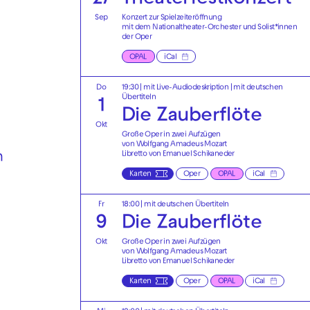
Sep
Konzert zur Spielzeiteröffnung
mit dem Nationaltheater-Orchester und Solist*innen
der Oper
OPAL
iCal
Do
19:30
|
mit Live-Audiodeskription
|
mit deutschen
Übertiteln
1
Die Zauberflöte
Okt
Große Oper in zwei Aufzügen
von Wolfgang Amadeus Mozart
Libretto von Emanuel Schikaneder
n
Karten
Oper
OPAL
iCal
Fr
18:00
|
mit deutschen Übertiteln
9
Die Zauberflöte
Okt
Große Oper in zwei Aufzügen
von Wolfgang Amadeus Mozart
Libretto von Emanuel Schikaneder
Karten
Oper
OPAL
iCal