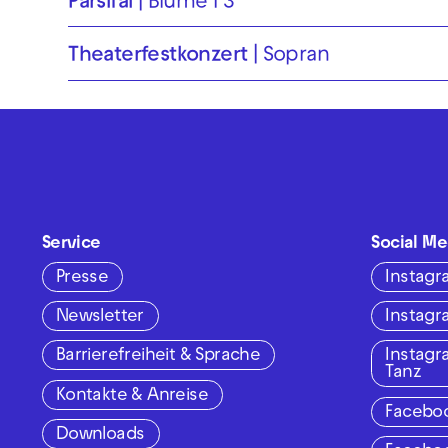
Parsifal
Blume I 3
Theaterfest­konzert
Sopran
Service
Social Me
Presse
Instag
Newsletter
Instag
Barrierefreiheit & Sprache
Instag
Tanz
Kontakte & Anreise
Facebo
Downloads