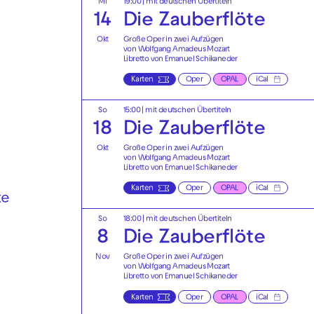
Mi
19:00
|
mit deutschen Übertiteln
14
Die Zauberflöte
Okt
Große Oper in zwei Aufzügen
von Wolfgang Amadeus Mozart
Libretto von Emanuel Schikaneder
Karten
Oper
OPAL
iCal
So
15:00
|
mit deutschen Übertiteln
18
Die Zauberflöte
Okt
Große Oper in zwei Aufzügen
von Wolfgang Amadeus Mozart
Libretto von Emanuel Schikaneder
Karten
Oper
OPAL
iCal
te
So
18:00
|
mit deutschen Übertiteln
8
Die Zauberflöte
Nov
Große Oper in zwei Aufzügen
von Wolfgang Amadeus Mozart
Libretto von Emanuel Schikaneder
Karten
Oper
OPAL
iCal