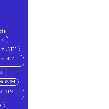
dia
ram
ram JNTM
ram NTM
ok
ok JNTM
ok NTM
e