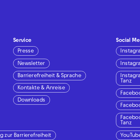
Service
Social Me
Presse
Instag
Newsletter
Instag
Barrierefreiheit & Sprache
Instag
Tanz
Kontakte & Anreise
Facebo
Downloads
Facebo
Facebo
Tanz
g zur Barrierefreiheit
YouTub