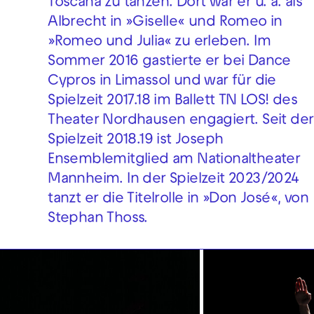
Toscana zu tanzen. Dort war er u. a. als
Albrecht in »Giselle« und Romeo in
»Romeo und Julia« zu erleben. Im
Sommer 2016 gastierte er bei Dance
Cypros in Limassol und war für die
Spielzeit 2017.18 im Ballett TN LOS! des
Theater Nordhausen engagiert. Seit der
Spielzeit 2018.19 ist Joseph
Ensemblemitglied am Nationaltheater
Mannheim. In der Spielzeit 2023/2024
tanzt er die Titelrolle in »Don José«, von
Stephan Thoss.