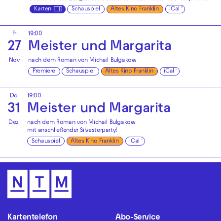
Karten
Schauspiel
Altes Kino Franklin
iCal
Fr
19:00
27
Meister und Margarita
Nov
nach dem Roman von Michail Bulgakow
Premiere
Schauspiel
Altes Kino Franklin
iCal
Do
19:00
31
Meister und Margarita
Dez
nach dem Roman von Michail Bulgakow
mit anschließender
Silvesterparty!
Schauspiel
Altes Kino Franklin
iCal
Kartentelefon
Abo-Service