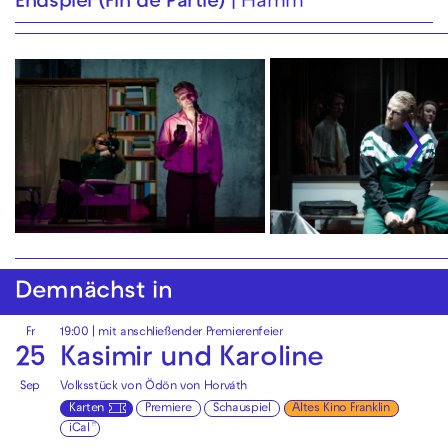
Endspiel (Fin de Partie)
Hamm
Demnächst in
Fr
19:00
| mit anschließender Premierenfeier
25
Kasimir und Karoline
Sep
Volksstück von Ödön von Horváth
Karten
Premiere
Schauspiel
Altes Kino Franklin
iCal