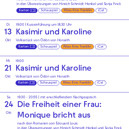
in den Übersetzungen von Hinrich Schmidt-Henkel und Sonja Finck
Karten
Schauspiel
Altes Kino Franklin
iCal
Di
19:00
| Kurzeinführung um 18.30 Uhr
13
Kasimir und Karoline
Okt
Volksstück von Ödön von Horváth
Karten
Schauspiel
Altes Kino Franklin
iCal
Mi
19:00
21
Kasimir und Karoline
Okt
Volksstück von Ödön von Horváth
Karten
Schauspiel
Altes Kino Franklin
iCal
Sa
19:30 - 20:55
| mit anschließendem Nachgespräch
24
Die Freiheit einer Frau:
Okt
Monique bricht aus
nach den Romanen von Édouard Louis
in den Übersetzungen von Hinrich Schmidt-Henkel und Sonja Finck