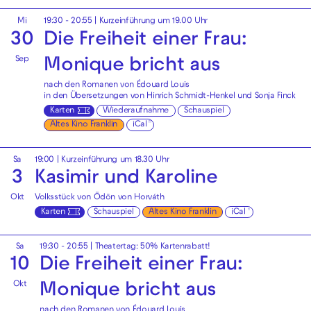
Mi
19:30 - 20:55
| Kurzeinführung um 19.00 Uhr
30
Die Freiheit einer Frau:
Sep
Monique bricht aus
nach den Romanen von Édouard Louis
in den Übersetzungen von Hinrich Schmidt-Henkel und Sonja Finck
Karten
Wiederaufnahme
Schauspiel
Altes Kino Franklin
iCal
Sa
19:00
| Kurzeinführung um 18.30 Uhr
3
Kasimir und Karoline
Okt
Volksstück von Ödön von Horváth
Karten
Schauspiel
Altes Kino Franklin
iCal
Sa
19:30 - 20:55
|
Theatertag: 50% Kartenrabatt!
10
Die Freiheit einer Frau:
Okt
Monique bricht aus
nach den Romanen von Édouard Louis