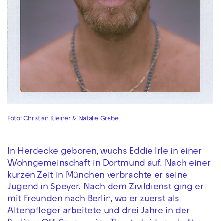
Foto: Christian Kleiner & Natalie Grebe
In Herdecke geboren, wuchs Eddie Irle in einer
Wohngemeinschaft in Dortmund auf. Nach einer
kurzen Zeit in München verbrachte er seine
Jugend in Speyer. Nach dem Zivildienst ging er
mit Freunden nach Berlin, wo er zuerst als
Altenpfleger arbeitete und drei Jahre in der