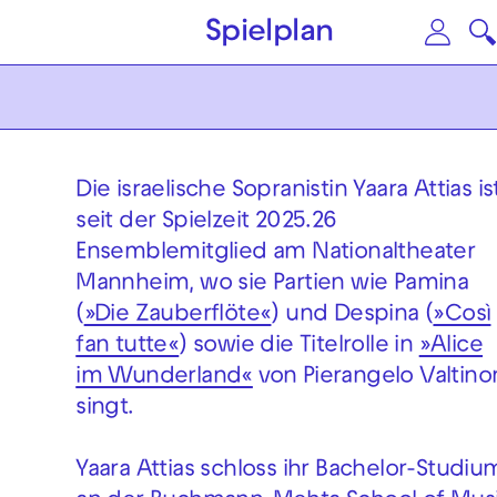
Zum Hauptinhalt springen
Zu
Spielplan
Die israelische Sopranistin Yaara Attias is
seit der Spielzeit 2025.26
Ensemblemitglied am Nationaltheater
Mannheim, wo sie Partien wie Pamina
(
»Die Zauberflöte«
) und Despina (
»Così
fan tutte«
) sowie die Titelrolle in
»Alice
im Wunderland«
von Pierangelo Valtino
singt.
Yaara Attias schloss ihr Bachelor-Studiu