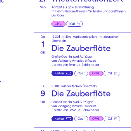
ic
Sep
Konzert zur Spielzeiteröffnung
mit dem Nationaltheater-Orchester und Solist*innen
der Oper
OPAL
iCal
Do
19:30
|
mit Live-Audiodeskription
|
mit deutschen
Übertiteln
1
Die Zauberflöte
Okt
Große Oper in zwei Aufzügen
von Wolfgang Amadeus Mozart
Libretto von Emanuel Schikaneder
Karten
Oper
OPAL
iCal
r
Fr
18:00
|
mit deutschen Übertiteln
9
Die Zauberflöte
Okt
Große Oper in zwei Aufzügen
von Wolfgang Amadeus Mozart
Libretto von Emanuel Schikaneder
Karten
Oper
OPAL
iCal