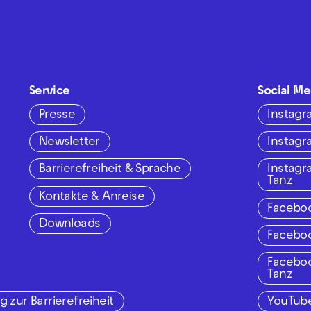
Service
Social Me
Presse
Instag
Newsletter
Instag
Barrierefreiheit & Sprache
Instag
Tanz
Kontakte & Anreise
Facebo
Downloads
Facebo
Facebo
Tanz
g zur Barrierefreiheit
YouTub