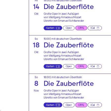
Mi
19:00
|
mit deutschen Übertiteln
14
Die Zauberflöte
Okt
Große Oper in zwei Aufzügen
von Wolfgang Amadeus Mozart
Libretto von Emanuel Schikaneder
Karten
Oper
OPAL
iCal
So
15:00
|
mit deutschen Übertiteln
18
Die Zauberflöte
Okt
Große Oper in zwei Aufzügen
von Wolfgang Amadeus Mozart
Libretto von Emanuel Schikaneder
Karten
Oper
OPAL
iCal
So
18:00
|
mit deutschen Übertiteln
8
Die Zauberflöte
n
Nov
Große Oper in zwei Aufzügen
von Wolfgang Amadeus Mozart
Libretto von Emanuel Schikaneder
Karten
Oper
OPAL
iCal