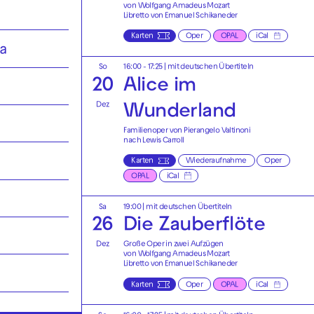
von Wolfgang Amadeus Mozart
Libretto von Emanuel Schikaneder
Karten
Oper
OPAL
iCal
a
So
16:00 - 17:25
|
mit deutschen Übertiteln
20
Alice im
Dez
Wunderland
Familienoper von Pierangelo Valtinoni
nach Lewis Carroll
Karten
Wiederaufnahme
Oper
OPAL
iCal
Sa
19:00
|
mit deutschen Übertiteln
26
Die Zauberflöte
Dez
Große Oper in zwei Aufzügen
von Wolfgang Amadeus Mozart
Libretto von Emanuel Schikaneder
Karten
Oper
OPAL
iCal