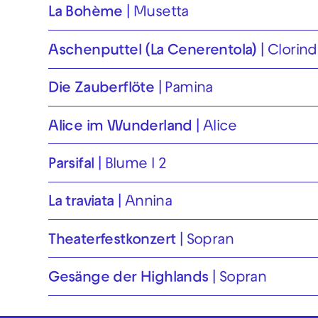
La Bohème
Musetta
Aschenputtel (La Cenerentola)
Clorind
Die Zauberflöte
Pamina
Alice im Wunderland
Alice
Parsifal
Blume I 2
La traviata
Annina
Theaterfest­konzert
Sopran
Gesänge der Highlands
Sopran