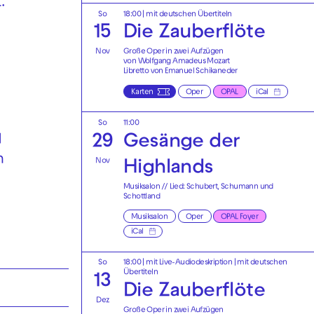
.
So
18:00
|
mit deutschen Übertiteln
15
Die Zauberflöte
Nov
Große Oper in zwei Aufzügen
von Wolfgang Amadeus Mozart
Libretto von Emanuel Schikaneder
Karten
Oper
OPAL
iCal
So
11:00
29
Gesänge der
d
h
Nov
Highlands
Musiksalon // Lied: Schubert, Schumann und
Schottland
Musiksalon
Oper
OPAL Foyer
iCal
So
18:00
|
mit Live-Audiodeskription
|
mit deutschen
Übertiteln
13
Die Zauberflöte
Dez
Große Oper in zwei Aufzügen