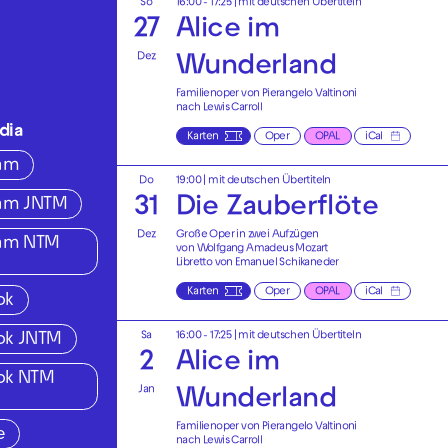
So
16:00 - 17:25
|
mit deutschen Übertiteln
27
Alice im
Dez
Wunderland
Familienoper von Pierangelo Valtinoni
nach Lewis Carroll
dia
Karten
Oper
OPAL
iCal
ram
Do
19:00
|
mit deutschen Übertiteln
31
Die Zauberflöte
ram JNTM
Dez
Große Oper in zwei Aufzügen
ram NTM
von Wolfgang Amadeus Mozart
Libretto von Emanuel Schikaneder
Karten
Oper
OPAL
iCal
ok
Sa
16:00 - 17:25
|
mit deutschen Übertiteln
ok JNTM
2
Alice im
ok NTM
Jan
Wunderland
Familienoper von Pierangelo Valtinoni
e
nach Lewis Carroll