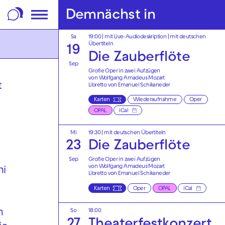
m Footer springen
Demnächst in
Sa
19:00
|
mit Live-Audiodeskription
|
mit deutschen
Übertiteln
19
Die Zauberflöte
Sep
Große Oper in zwei Aufzügen
von Wolfgang Amadeus Mozart
t
Libretto von Emanuel Schikaneder
Karten
Wiederaufnahme
Oper
OPAL
iCal
Mi
19:30
|
mit deutschen Übertiteln
23
Die Zauberflöte
Sep
Große Oper in zwei Aufzügen
von Wolfgang Amadeus Mozart
ni
Libretto von Emanuel Schikaneder
Karten
Oper
OPAL
iCal
So
18:00
m
27
Theaterfest­konzert