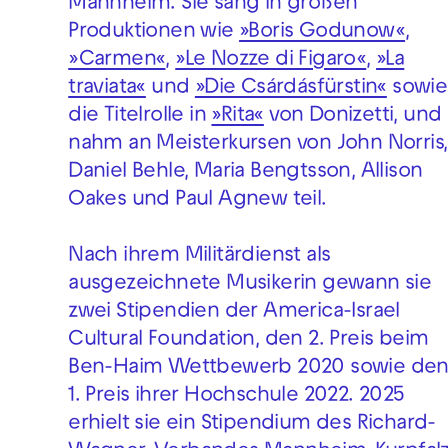
Mannheim. Sie sang in großen
Produktionen wie
»Boris Godunow«
,
»Carmen«
,
»Le Nozze di Figaro«
,
»La
traviata«
und
»Die Csárdásfürstin«
sowie
die Titelrolle in
»Rita«
von Donizetti, und
nahm an Meisterkursen von John Norris,
Daniel Behle, Maria Bengtsson, Allison
Oakes und Paul Agnew teil.
Nach ihrem Militärdienst als
ausgezeichnete Musikerin gewann sie
zwei Stipendien der America-Israel
Cultural Foundation, den 2. Preis beim
Ben-Haim Wettbewerb 2020 sowie de
1. Preis ihrer Hochschule 2022. 2025
erhielt sie ein Stipendium des Richard-