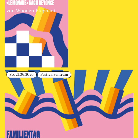
»LEMONADE« NACH BEYONCÉ
von Wooden Elephant
So, 21.06.2026
Festivalzentrum
FAMILIENTAG