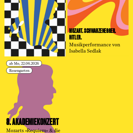
MOZART. SCHWARZENEGGER.
HITLER.
Musikperformance von
Isabella Sedlak
ab Mo, 22.06.2026
Rosengarten
8. AKADEMIE­KONZERT
Mozarts »Requiem« & die