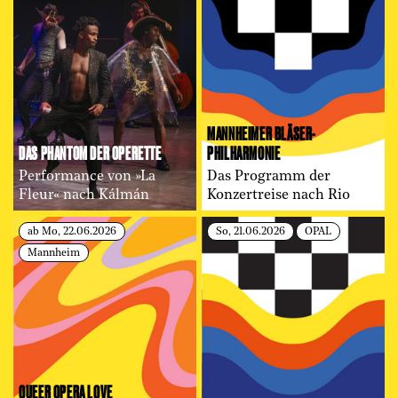
MANNHEIMER BLÄSER­
DAS PHANTOM DER OPERETTE
PHILHARMONIE
Performance von »La
Das Programm der
Fleur« nach Kálmán
Konzertreise nach Rio
ab Mo, 22.06.2026
So, 21.06.2026
OPAL
Mannheim
QUEER OPERA LOVE