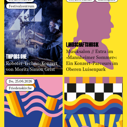
Festivalzentrum
LANDSCHAFTS­MUSIK
Musiksalon // Extra im
TRIPODS ONE
»Mannheimer Sommer«:
Roboter-Techno-Konzert
Ein Konzert-Parcours im
von Moritz Simon Geist
Oberen Luisenpark
Do, 25.06.2026
Friedenskirche