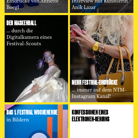
Eindrücke von Annette
Interview mit Künstlerin
Boegl
Anik Lazar
DER MASKENBALL
... durch die
Digitalkamera eines
Festival-Scouts
MEHR FESTIVAL-EINDRÜCKE
... immer auf dem NTM-
Instagram Kanal!
DAS 1. FESTIVAL WOCHENENDE
KONFESSIONEN EINES
ELEKTRONEN-GEHIRNS
in Bildern