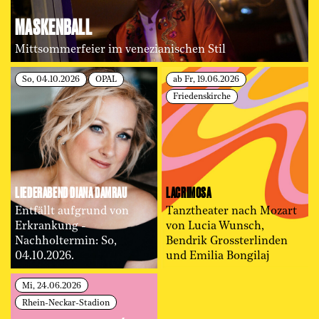
MASKENBALL
Mittsommerfeier im venezianischen Stil
So, 04.10.2026
OPAL
ab Fr, 19.06.2026
Friedenskirche
LIEDERABEND DIANA DAMRAU
LACRIMOSA
Entfällt aufgrund von
Tanztheater nach Mozart
Erkrankung -
von Lucia Wunsch,
Nachholtermin: So,
Bendrik Grossterlinden
04.10.2026.
und Emilia Bongilaj
Mi, 24.06.2026
Rhein-Neckar-Stadion