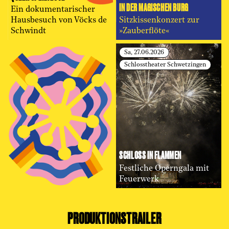
IN DER MAGISCHEN BURG
Ein dokumentarischer
Hausbesuch von Vöcks de
Sitzkissenkonzert zur
Schwindt
»Zauberflöte«
Sa, 27.06.2026
Schlosstheater Schwetzingen
SCHLOSS IN FLAMMEN
Festliche Operngala mit
Feuerwerk
PRODUKTIONSTRAILER