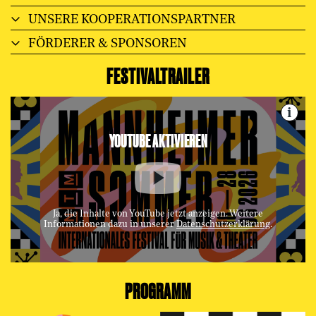
UNSERE KOOPERATIONSPARTNER
FÖRDERER & SPONSOREN
FESTIVALTRAILER
i
YOUTUBE AKTIVIEREN
Ja, die Inhalte von YouTube jetzt anzeigen. Weitere
Informationen dazu in unserer
Datenschutzerklärung
.
PROGRAMM