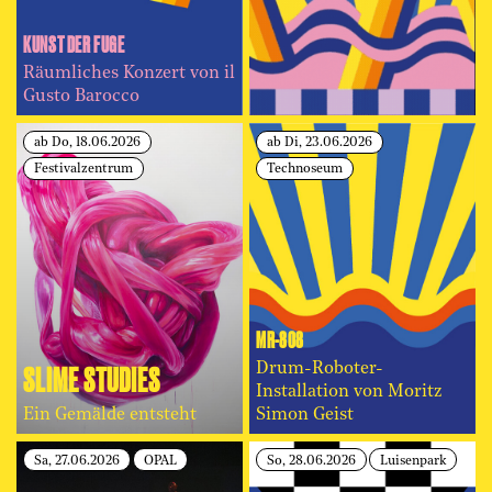
KUNST DER FUGE
Räumliches Konzert von il
Gusto Barocco
ab Do, 18.06.2026
ab Di, 23.06.2026
Festivalzentrum
Technoseum
MR-808
SLIME STUDIES
Drum-Roboter-
Installation von Moritz
Ein Gemälde entsteht
Simon Geist
Sa, 27.06.2026
OPAL
So, 28.06.2026
Luisenpark