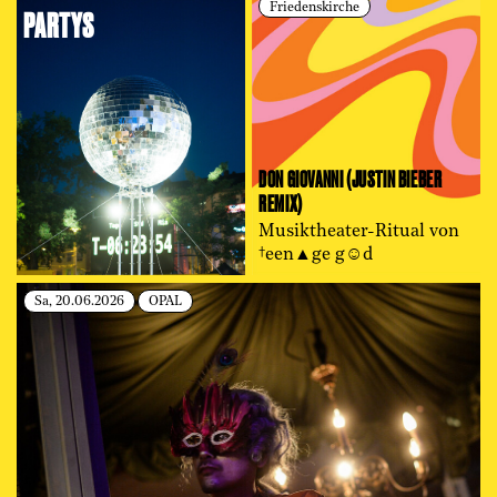
Friedenskirche
PARTYS
DON GIOVANNI (JUSTIN BIEBER
REMIX)
Musiktheater-Ritual von
†een▲ge g☺d
Sa, 20.06.2026
OPAL