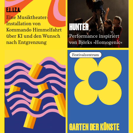
E.L.I.Z.A.
Eine Musiktheater-
HUNTER
Installation von
Kommando Himmelfahrt
über KI und den Wunsch
Performance inspiriert
nach Entgrenzung
von Björks »Homogenic«
Festivalzentrum
GARTEN DER KÜNSTE