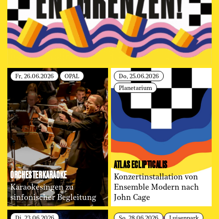
Fr, 26.06.2026
OPAL
Do, 25.06.2026
Planetarium
ATLAS ECLIPTICALIS
ORCHESTER­KARAOKE
Konzertinstallation von
Karaokesingen zu
Ensemble Modern nach
sinfonischer Begleitung
John Cage
Di, 23.06.2026
So, 28.06.2026
Luisenpark