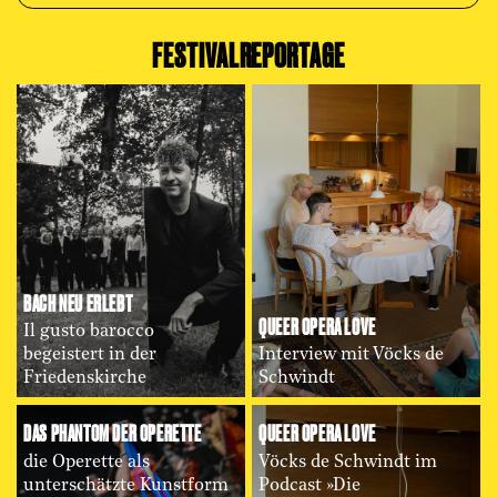
FESTIVALREPORTAGE
BACH NEU ERLEBT
QUEER OPERA LOVE
Il gusto barocco
begeistert in der
Interview mit Vöcks de
Friedenskirche
Schwindt
DAS PHANTOM DER OPERETTE
QUEER OPERA LOVE
die Operette als
Vöcks de Schwindt im
unterschätzte Kunstform
Podcast »Die