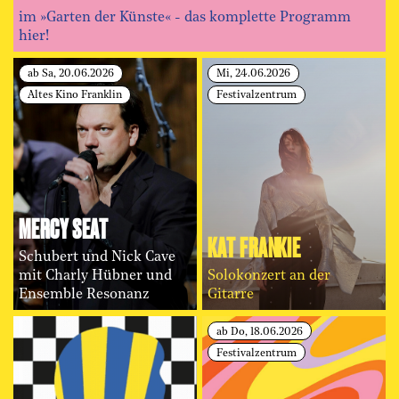
im »Garten der Künste« - das komplette Programm
hier!
ab Sa, 20.06.2026
Mi, 24.06.2026
Altes Kino Franklin
Festivalzentrum
MERCY SEAT
KAT FRANKIE
Schubert und Nick Cave
mit Charly Hübner und
Solokonzert an der
Ensemble Resonanz
Gitarre
ab Do, 18.06.2026
Festivalzentrum