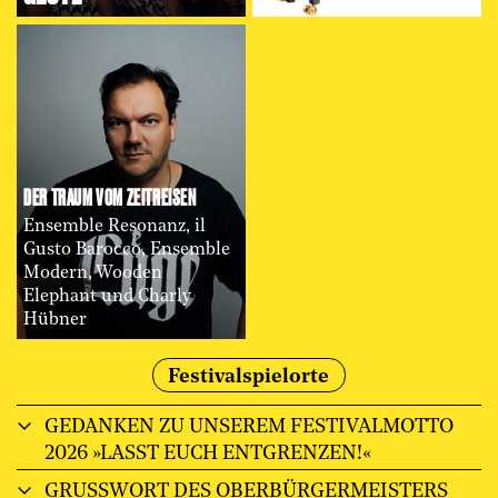
DER TRAUM VOM ZEITREISEN
Ensemble Resonanz, il
Gusto Barocco, Ensemble
Modern, Wooden
Elephant und Charly
Hübner
Festivalspielorte
GEDANKEN ZU UNSEREM FESTIVALMOTTO
2026 »LASST EUCH ENTGRENZEN!«
GRUSSWORT DES OBERBÜRGERMEISTERS