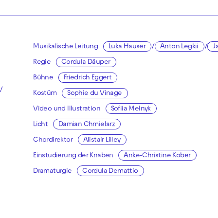
Musikalische Leitung
Luka Hauser
/
Anton Legkii
/
J
Regie
Cordula Däuper
Bühne
Friedrich Eggert
/
Kostüm
Sophie du Vinage
Video und Illustration
Sofiia Melnyk
Licht
Damian Chmielarz
Chordirektor
Alistair Lilley
Einstudierung der Knaben
Anke-Christine Kober
Dramaturgie
Cordula Demattio