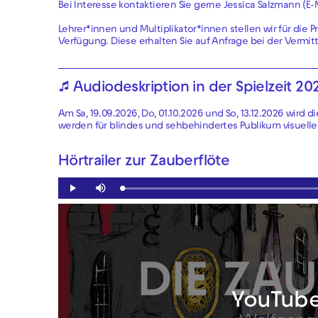
Bei Interesse kontaktieren Sie gerne Jessica Salzmann (E-
Lehrer*innen und Multiplikator*innen stellen wir für die
Verfügung. Diese erhalten Sie auf Anfrage bei der Vermitt
🎵 Audiodeskription in der Spielzeit 20
Am Sa, 19.09.2026, Do, 01.10.2026 und So, 13.12.2026 wird
werden für blindes und sehbehindertes Publikum visuelle
Hörtrailer zur Zauberflöte
Loaded
:
Play
Mute
0.00%
YouTube