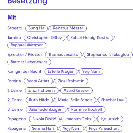
Besetzung
Mit
Sarastro
Sung Ha
/
Renatus Mészár
Tamino
Christopher Diffey
/
Rafael Helbig-Kostka
/
Raphael Wittmer
Sprecher / Priester
Thomas Jesatko
/
Stephanos Tsirakoglou
Bartosz Urbanowicz
Königin der Nacht
Estelle Kruger
/
Yejy Nam
Pamina
Yaara Attias
/
Zinzi Frohwein
1. Dame
Zinzi Frohwein
/
Astrid Kessler
2. Dame
Ruth Häde
/
Marie-Belle Sandis
/
Shachar Lavi
3. Dame
Julia Faylenbogen
/
Rommie Rochell
Papageno
Nikola Diskić
/
Joachim Goltz
/
Ilya Lapich
Papagena
Serena Hart
/
Yejy Nam
/
Priya Pariyachart