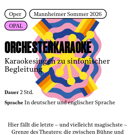
Oper
Mannheimer Sommer 2026
Zur Hauptnavigation springen
OPAL
Zum Hauptinhalt springen
Zum Footer springen
ORCHESTERKARAOKE
Karaokesingen zu sinfonischer
Begleitung
2 Std.
Dauer
In deutscher und englischer Sprache
Sprache
Hier fällt die letzte – und vielleicht magischste –
Grenze des Theaters: die zwischen Bühne und