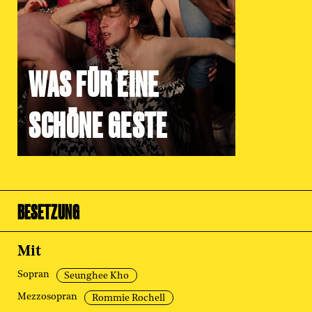
WAS FÜR EINE
SCHÖNE GESTE
BESETZUNG
Mit
Sopran
Seunghee Kho
Mezzosopran
Rommie Rochell