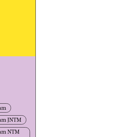
ram
ram JNTM
ram NTM