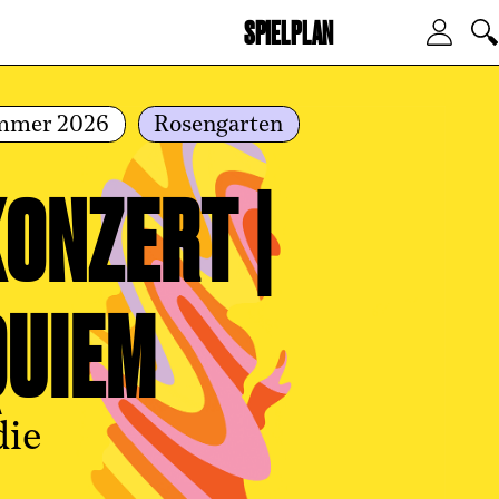
SPIELPLAN
Zum Hauptinhalt springen
Zum
mmer 2026
Rosengarten
KONZERT |
QUIEM
die