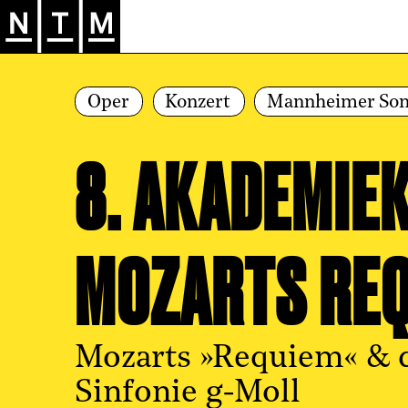
Zur Hauptnavigation springen
Oper
Konzert
Mannheimer So
8. AKADEMIE­
MOZARTS RE
Mozarts »Requiem« & 
Sinfonie g-Moll