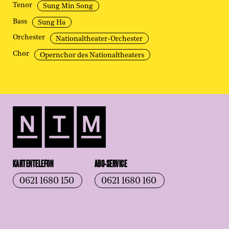
Tenor
Sung Min Song
Bass
Sung Ha
Orchester
Nationaltheater-Orchester
Chor
Opernchor des Nationaltheaters
KARTENTELEFON
ABO-SERVICE
0621 1680 150
0621 1680 160