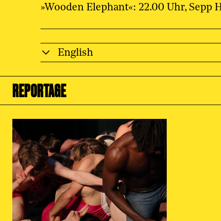
»Wooden Elephant«: 22.00 Uhr, Sepp 
English
REPORTAGE