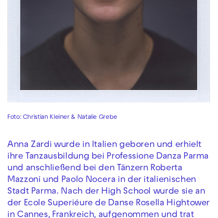
Foto: Christian Kleiner & Natalie Grebe
Anna Zardi wurde in Italien geboren und erhielt
ihre Tanzausbildung bei Professione Danza Parma
und anschließend bei den Tänzern Roberta
Mazzoni und Paolo Nocera in der italienischen
Stadt Parma. Nach der High School wurde sie an
der Ecole Superiéure de Danse Rosella Hightower
in Cannes, Frankreich, aufgenommen und trat