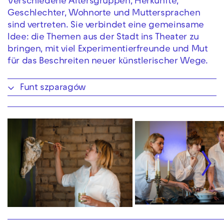
Verschiedene Altersgruppen, Herkünfte,
Geschlechter, Wohnorte und Muttersprachen
sind vertreten. Sie verbindet eine gemeinsame
Idee: die Themen aus der Stadt ins Theater zu
bringen, mit viel Experimentierfreunde und Mut
für das Beschreiten neuer künstlerischer Wege.
Funt szparagów