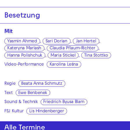
Besetzung
Mit
Yasmin Ahmed
,
Sari Dorian
,
Jan Hertel
,
Kateryna Mariash
,
Claudia Pflaum-Richter
,
Hanna Polishchuk
,
Maria Stickel
,
Tina Stottko
Video-Performance
Karolina Leśna
Regie
Beata Anna Schmutz
Text
Ewe Benbenek
Sound & Technik
Friedrich Byusa Blam
FSJ Kultur
Lis Hindenberger
Alle Termine