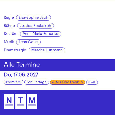
Regie
Elsa-Sophie Jach
Bühne
Jessica Rockstroh
Kostüm
Anna Maria Schories
Musik
Lena Geue
Dramaturgie
Mascha Luttmann
Alle Termine
Do, 17.06.2027
Premiere
Schillertage
Altes Kino Franklin
iCal