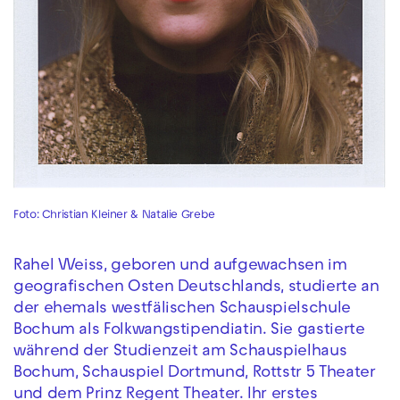
Foto: Christian Kleiner & Natalie Grebe
Rahel Weiss, geboren und aufgewachsen im
geografischen Osten Deutschlands, studierte an
der ehemals westfälischen Schauspielschule
Bochum als Folkwangstipendiatin. Sie gastierte
während der Studienzeit am Schauspielhaus
Bochum, Schauspiel Dortmund, Rottstr 5 Theater
und dem Prinz Regent Theater. Ihr erstes