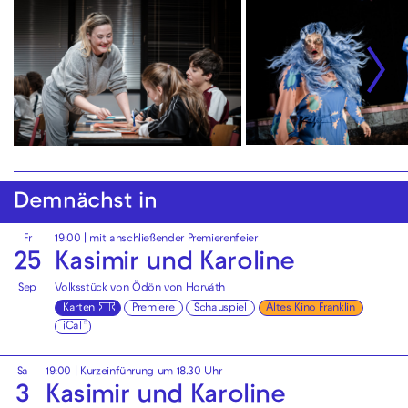
Demnächst in
Fr
19:00
| mit anschließender Premierenfeier
25
Kasimir und Karoline
Sep
Volksstück von Ödön von Horváth
Karten
Premiere
Schauspiel
Altes Kino Franklin
iCal
Sa
19:00
| Kurzeinführung um 18.30 Uhr
3
Kasimir und Karoline