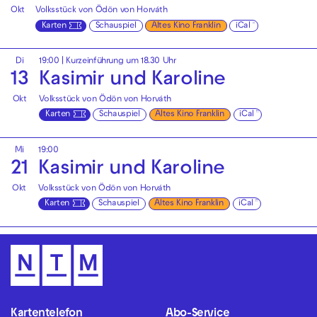
Okt
Volksstück von Ödön von Horváth
Karten
Schauspiel
Altes Kino Franklin
iCal
Di
19:00
| Kurzeinführung um 18.30 Uhr
13
Kasimir und Karoline
Okt
Volksstück von Ödön von Horváth
Karten
Schauspiel
Altes Kino Franklin
iCal
Mi
19:00
21
Kasimir und Karoline
Okt
Volksstück von Ödön von Horváth
Karten
Schauspiel
Altes Kino Franklin
iCal
Kartentelefon
Abo-Service