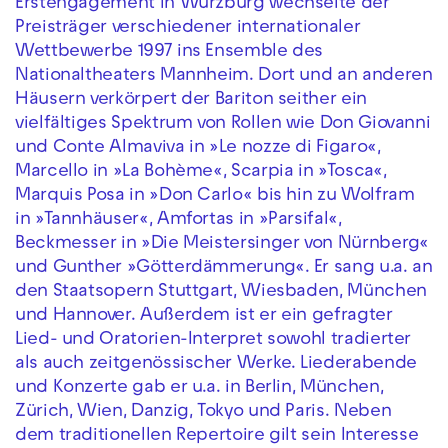
Erstengagement in Würzburg wechselte der
Preisträger verschiedener internationaler
Wettbewerbe 1997 ins Ensemble des
Nationaltheaters Mannheim. Dort und an anderen
Häusern verkörpert der Bariton seither ein
vielfältiges Spektrum von Rollen wie Don Giovanni
und Conte Almaviva in »Le nozze di Figaro«,
Marcello in »La Bohème«, Scarpia in »Tosca«,
Marquis Posa in »Don Carlo« bis hin zu Wolfram
in »Tannhäuser«, Amfortas in »Parsifal«,
Beckmesser in »Die Meistersinger von Nürnberg«
und Gunther »Götterdämmerung«. Er sang u.a. an
den Staatsopern Stuttgart, Wiesbaden, München
und Hannover. Außerdem ist er ein gefragter
Lied- und Oratorien-Interpret sowohl tradierter
als auch zeitgenössischer Werke. Liederabende
und Konzerte gab er u.a. in Berlin, München,
Zürich, Wien, Danzig, Tokyo und Paris. Neben
dem traditionellen Repertoire gilt sein Interesse