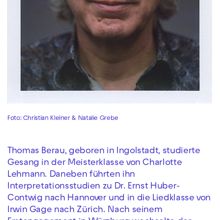
Foto: Christian Kleiner & Natalie Grebe
Thomas Berau, geboren in Ingolstadt, studierte
Gesang in der Meisterklasse von Charlotte
Lehmann. Daneben führten ihn
Interpretationsstudien zu Dr. Ernst Huber-
Contwig nach Hannover und in die Liedklasse von
Irwin Gage nach Zürich. Nach seinem