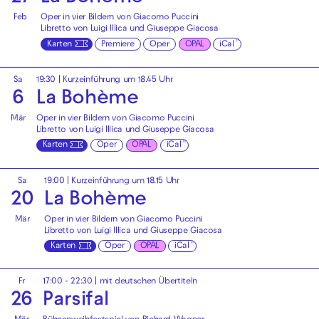
Feb
Oper in vier Bildern von Giacomo Puccini
Libretto von Luigi Illica und Giuseppe Giacosa
Karten
Premiere
Oper
OPAL
iCal
Sa
19:30
| Kurzeinführung um 18.45 Uhr
6
La Bohème
Mär
Oper in vier Bildern von Giacomo Puccini
Libretto von Luigi Illica und Giuseppe Giacosa
Karten
Oper
OPAL
iCal
Sa
19:00
| Kurzeinführung um 18.15 Uhr
20
La Bohème
Mär
Oper in vier Bildern von Giacomo Puccini
Libretto von Luigi Illica und Giuseppe Giacosa
Karten
Oper
OPAL
iCal
Fr
17:00 - 22:30
|
mit deutschen Übertiteln
26
Parsifal