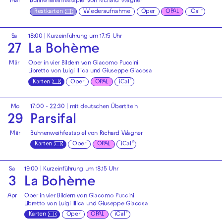
Mär
Bühnenweihfestspiel von Richard Wagner
Restkarten
Wiederaufnahme
Oper
OPAL
iCal
Sa
18:00
| Kurzeinführung um 17.15 Uhr
27
La Bohème
Mär
Oper in vier Bildern von Giacomo Puccini
Libretto von Luigi Illica und Giuseppe Giacosa
Karten
Oper
OPAL
iCal
Mo
17:00 - 22:30
|
mit deutschen Übertiteln
29
Parsifal
Mär
Bühnenweihfestspiel von Richard Wagner
Karten
Oper
OPAL
iCal
Sa
19:00
| Kurzeinführung um 18.15 Uhr
3
La Bohème
Apr
Oper in vier Bildern von Giacomo Puccini
Libretto von Luigi Illica und Giuseppe Giacosa
Karten
Oper
OPAL
iCal