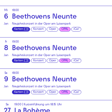
Mi
18:00
6
Beethovens Neunte
Jan
Neujahrskonzert in der Oper am Luisenpark
Karten
Konzert
Oper
OPAL
iCal
Fr
19:00
8
Beethovens Neunte
Jan
Neujahrskonzert in der Oper am Luisenpark
Karten
Konzert
Oper
OPAL
iCal
Sa
18:00
9
Beethovens Neunte
Jan
Neujahrskonzert in der Oper am Luisenpark
Karten
Konzert
Oper
OPAL
iCal
Sa
19:00
| Kurzeinführung um 18.15 Uhr
27
La Bohème