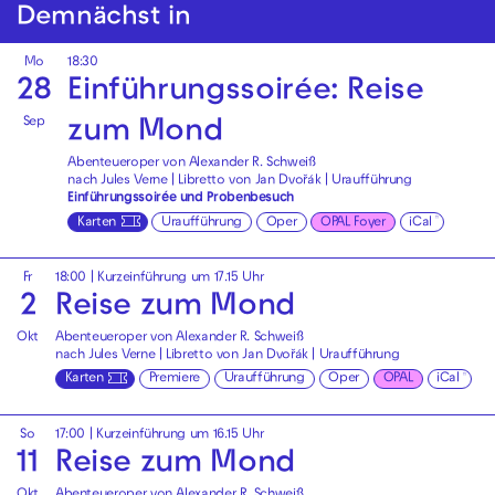
Demnächst in
Mo
18:30
28
Einführungssoirée: Reise
Sep
zum Mond
Abenteueroper von Alexander R. Schweiß
nach Jules Verne | Libretto von Jan Dvořák | Uraufführung
Einführungssoirée und Probenbesuch
Karten
Uraufführung
Oper
OPAL Foyer
iCal
Fr
18:00
| Kurzeinführung um 17.15 Uhr
2
Reise zum Mond
Okt
Abenteueroper von Alexander R. Schweiß
nach Jules Verne | Libretto von Jan Dvořák | Uraufführung
Karten
Premiere
Uraufführung
Oper
OPAL
iCal
So
17:00
| Kurzeinführung um 16.15 Uhr
11
Reise zum Mond
Okt
Abenteueroper von Alexander R. Schweiß