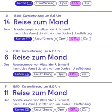
Karten
Uraufführung
Oper
OPAL
iCal
Sa
18:00
| Kurzeinführung um 17.15 Uhr
14
Reise zum Mond
Nov
Abenteueroper von Alexander R. Schweiß
nach Jules Verne | Libretto von Jan Dvořák | Uraufführung
Karten
Uraufführung
Oper
OPAL
iCal
So
15:00
| Kurzeinführung um 14.15 Uhr
6
Reise zum Mond
Dez
Abenteueroper von Alexander R. Schweiß
nach Jules Verne | Libretto von Jan Dvořák | Uraufführung
Karten
Uraufführung
Oper
OPAL
iCal
Fr
19:00
| Kurzeinführung um 18.15 Uhr
11
Reise zum Mond
Dez
Abenteueroper von Alexander R. Schweiß
nach Jules Verne | Libretto von Jan Dvořák | Uraufführung
Karten
Uraufführung
Oper
OPAL
iCal