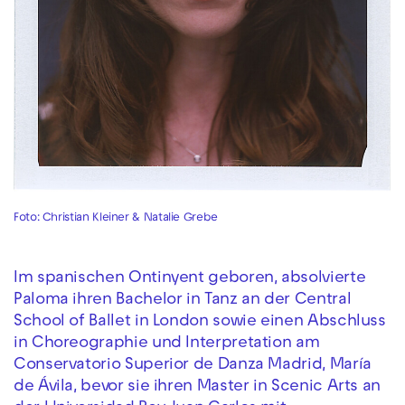
Foto: Christian Kleiner & Natalie Grebe
Im spanischen Ontinyent geboren, absolvierte
Paloma ihren Bachelor in Tanz an der Central
School of Ballet in London sowie einen Abschluss
in Choreographie und Interpretation am
Conservatorio Superior de Danza Madrid, María
de Ávila, bevor sie ihren Master in Scenic Arts an