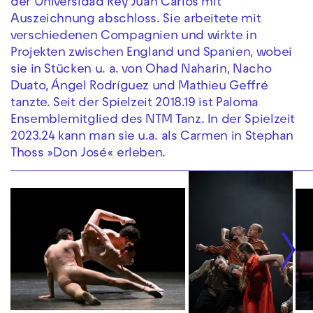
der Universidad Rey Juan Carlos mit
Auszeichnung abschloss. Sie arbeitete mit
verschiedenen Compagnien und wirkte in
Projekten zwischen England und Spanien, wobei
sie in Stücken u. a. von Ohad Naharin, Nacho
Duato, Ángel Rodríguez und Mathieu Geffré
tanzte. Seit der Spielzeit 2018.19 ist Paloma
Ensemblemitglied des NTM Tanz. In der Spielzeit
2023.24 kann man sie u.a. als Carmen in Stephan
Thoss »Don José« erleben.