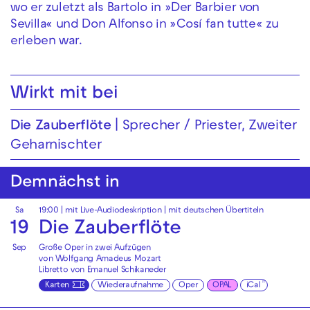
wo er zuletzt als Bartolo in »Der Barbier von
Sevilla« und Don Alfonso in »Cosí fan tutte« zu
erleben war.
Wirkt mit bei
Die Zauberflöte
Sprecher / Priester, Zweiter
Geharnischter
Demnächst in
Sa
19:00
|
mit Live-Audiodeskription
|
mit deutschen Übertiteln
19
Die Zauberflöte
Sep
Große Oper in zwei Aufzügen
von Wolfgang Amadeus Mozart
Libretto von Emanuel Schikaneder
Karten
Wiederaufnahme
Oper
OPAL
iCal