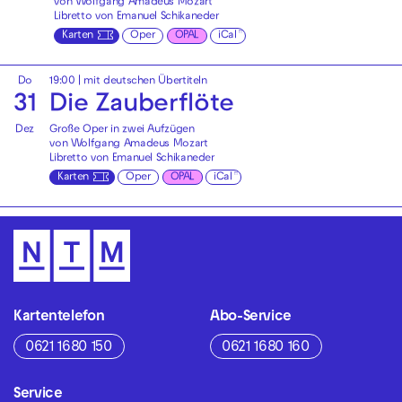
von Wolfgang Amadeus Mozart
Libretto von Emanuel Schikaneder
Karten
Oper
OPAL
iCal
Do
19:00
|
mit deutschen Übertiteln
31
Die Zauberflöte
Dez
Große Oper in zwei Aufzügen
von Wolfgang Amadeus Mozart
Libretto von Emanuel Schikaneder
Karten
Oper
OPAL
iCal
Kartentelefon
Abo-Service
0621 1680 150
0621 1680 160
Service