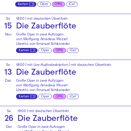
Karten
Oper
OPAL
iCal
So
18:00
|
mit deutschen Übertiteln
15
Die Zauberflöte
Nov
Große Oper in zwei Aufzügen
von Wolfgang Amadeus Mozart
Libretto von Emanuel Schikaneder
Karten
Oper
OPAL
iCal
So
18:00
|
mit Live-Audiodeskription
|
mit deutschen Übertiteln
13
Die Zauberflöte
Dez
Große Oper in zwei Aufzügen
von Wolfgang Amadeus Mozart
Libretto von Emanuel Schikaneder
Karten
Oper
OPAL
iCal
Sa
19:00
|
mit deutschen Übertiteln
26
Die Zauberflöte
Dez
Große Oper in zwei Aufzügen