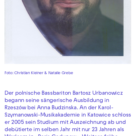
Foto: Christian Kleiner & Natalie Grebe
Der polnische Bassbariton Bartosz Urbanowicz
begann seine sängerische Ausbildung in
Rzeszów bei Anna Budzinska. An der Karol-
Szymanowski-Musikakademie in Katowice schloss
er 2005 sein Studium mit Auszeichnung ab und
debütierte im selben Jahr mit nur 23 Jahren als