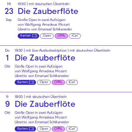
Mi
19:30
|
mit deutschen Übertiteln
23
Die Zauberflöte
Sep
Große Oper in zwei Aufzügen
von Wolfgang Amadeus Mozart
Libretto von Emanuel Schikaneder
Karten
Oper
OPAL
iCal
Do
19:30
|
mit Live-Audiodeskription
|
mit deutschen Übertiteln
1
Die Zauberflöte
Okt
Große Oper in zwei Aufzügen
von Wolfgang Amadeus Mozart
Libretto von Emanuel Schikaneder
Karten
Oper
OPAL
iCal
Fr
18:00
|
mit deutschen Übertiteln
9
Die Zauberflöte
Okt
Große Oper in zwei Aufzügen
von Wolfgang Amadeus Mozart
Libretto von Emanuel Schikaneder
Karten
Oper
OPAL
iCal