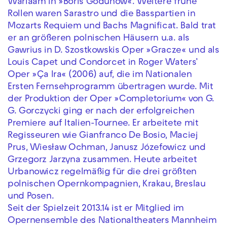
Warlaam in »Boris Godunow«. Weitere frühe
Rollen waren Sarastro und die Basspartien in
Mozarts Requiem und Bachs Magnificat. Bald trat
er an größeren polnischen Häusern u.a. als
Gawrius in D. Szostkowskis Oper »Gracze« und als
Louis Capet und Condorcet in Roger Waters’
Oper »Ça Ira« (2006) auf, die im Nationalen
Ersten Fernsehprogramm übertragen wurde. Mit
der Produktion der Oper
»Completorium« von G.
G. Gorczycki ging er nach der erfolgreichen
Premiere auf Italien-Tournee. Er arbeitete mit
Regisseuren wie Gianfranco De Bosio, Maciej
Prus, Wiesław Ochman, Janusz Józefowicz und
Grzegorz Jarzyna zusammen. Heute arbeitet
Urbanowicz regelmäßig für die drei größten
polnischen Opernkompagnien, Krakau, Breslau
und Posen.
Seit der Spielzeit 2013.14 ist er Mitglied im
Opernensemble des Nationaltheaters Mannheim