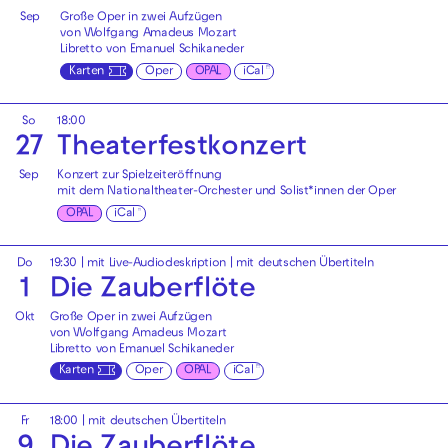
Sep
Große Oper in zwei Aufzügen
von Wolfgang Amadeus Mozart
Libretto von Emanuel Schikaneder
Karten
Oper
OPAL
iCal
So
18:00
27
Theaterfest­konzert
Sep
Konzert zur Spielzeiteröffnung
mit dem Nationaltheater-Orchester und Solist*innen der Oper
OPAL
iCal
Do
19:30
|
mit Live-Audiodeskription
|
mit deutschen Übertiteln
1
Die Zauberflöte
Okt
Große Oper in zwei Aufzügen
von Wolfgang Amadeus Mozart
Libretto von Emanuel Schikaneder
Karten
Oper
OPAL
iCal
Fr
18:00
|
mit deutschen Übertiteln