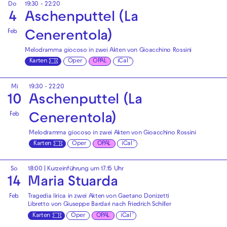
Do
19:30 - 22:20
4
Aschenputtel (La
Feb
Cenerentola)
Melodramma giocoso in zwei Akten von Gioacchino Rossini
Karten
Oper
OPAL
iCal
Mi
19:30 - 22:20
10
Aschenputtel (La
Feb
Cenerentola)
Melodramma giocoso in zwei Akten von Gioacchino Rossini
Karten
Oper
OPAL
iCal
So
18:00
| Kurzeinführung um 17.15 Uhr
14
Maria Stuarda
Feb
Tragedia lirica in zwei Akten von Gaetano Donizetti
Libretto von Giuseppe Bardari nach Friedrich Schiller
Karten
Oper
OPAL
iCal