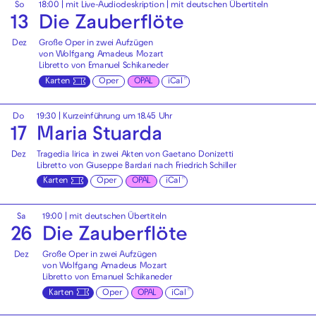
So
18:00
|
mit Live-Audiodeskription
|
mit deutschen Übertiteln
13
Die Zauberflöte
Dez
Große Oper in zwei Aufzügen
von Wolfgang Amadeus Mozart
Libretto von Emanuel Schikaneder
Karten
Oper
OPAL
iCal
Do
19:30
| Kurzeinführung um 18.45 Uhr
17
Maria Stuarda
Dez
Tragedia lirica in zwei Akten von Gaetano Donizetti
Libretto von Giuseppe Bardari nach Friedrich Schiller
Karten
Oper
OPAL
iCal
Sa
19:00
|
mit deutschen Übertiteln
26
Die Zauberflöte
Dez
Große Oper in zwei Aufzügen
von Wolfgang Amadeus Mozart
Libretto von Emanuel Schikaneder
Karten
Oper
OPAL
iCal