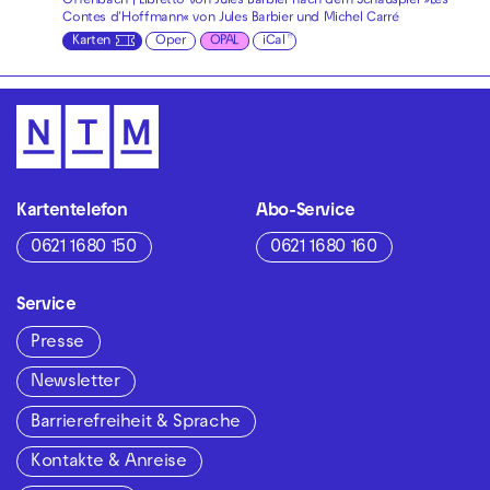
Offenbach | Libretto von Jules Barbier nach dem Schauspiel »Les
Contes d′Hoffmann« von Jules Barbier und Michel Carré
Karten
Oper
OPAL
iCal
Kartentelefon
Abo-Service
0621 1680 150
0621 1680 160
Service
Presse
Newsletter
Barrierefreiheit & Sprache
Kontakte & Anreise