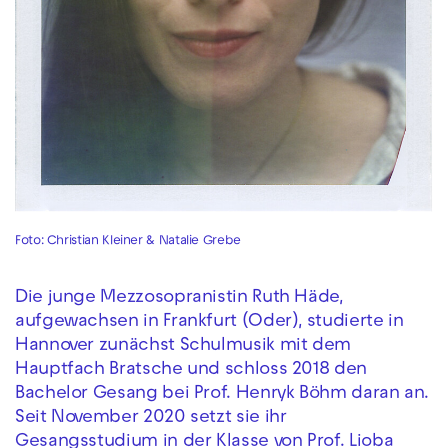
Foto: Christian Kleiner & Natalie Grebe
Die junge Mezzosopranistin Ruth Häde,
aufgewachsen in Frankfurt (Oder), studierte in
Hannover zunächst Schulmusik mit dem
Hauptfach Bratsche und schloss 2018 den
Bachelor Gesang bei Prof. Henryk Böhm daran an.
Seit November 2020 setzt sie ihr
Gesangsstudium in der Klasse von Prof. Lioba