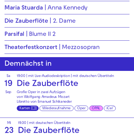
Maria Stuarda
Anna Kennedy
Die Zauberflöte
2. Dame
Parsifal
Blume II 2
Theaterfest­konzert
Mezzosopran
Demnächst in
Sa
19:00
|
mit Live-Audiodeskription
|
mit deutschen Übertiteln
19
Die Zauberflöte
Sep
Große Oper in zwei Aufzügen
von Wolfgang Amadeus Mozart
Libretto von Emanuel Schikaneder
Karten
Wiederaufnahme
Oper
OPAL
iCal
Mi
19:30
|
mit deutschen Übertiteln
23
Die Zauberflöte