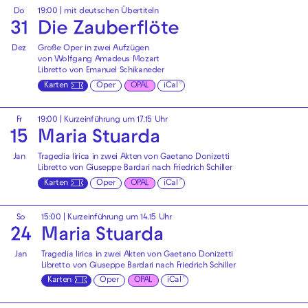
Do
19:00
|
mit deutschen Übertiteln
31
Die Zauberflöte
Dez
Große Oper in zwei Aufzügen
von Wolfgang Amadeus Mozart
Libretto von Emanuel Schikaneder
Karten
Oper
OPAL
iCal
Fr
19:00
| Kurzeinführung um 17.15 Uhr
15
Maria Stuarda
Jan
Tragedia lirica in zwei Akten von Gaetano Donizetti
Libretto von Giuseppe Bardari nach Friedrich Schiller
Karten
Oper
OPAL
iCal
So
15:00
| Kurzeinführung um 14.15 Uhr
24
Maria Stuarda
Jan
Tragedia lirica in zwei Akten von Gaetano Donizetti
Libretto von Giuseppe Bardari nach Friedrich Schiller
Karten
Oper
OPAL
iCal