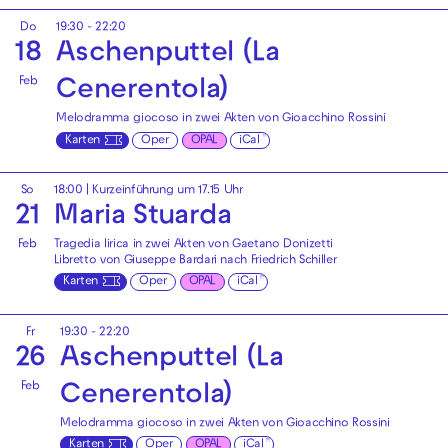
Do
19:30 - 22:20
18
Aschenputtel (La
Feb
Cenerentola)
Melodramma giocoso in zwei Akten von Gioacchino Rossini
Karten
Oper
OPAL
iCal
So
18:00
| Kurzeinführung um 17.15 Uhr
21
Maria Stuarda
Feb
Tragedia lirica in zwei Akten von Gaetano Donizetti
Libretto von Giuseppe Bardari nach Friedrich Schiller
Karten
Oper
OPAL
iCal
Fr
19:30 - 22:20
26
Aschenputtel (La
Feb
Cenerentola)
Melodramma giocoso in zwei Akten von Gioacchino Rossini
Karten
Oper
OPAL
iCal