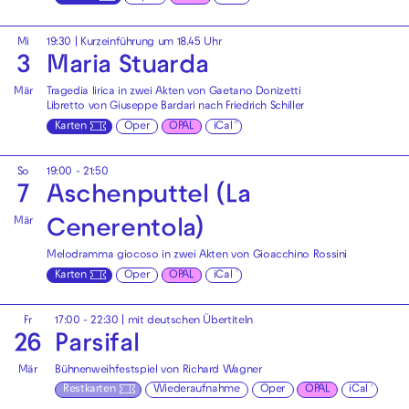
Mi
19:30
| Kurzeinführung um 18.45 Uhr
3
Maria Stuarda
Mär
Tragedia lirica in zwei Akten von Gaetano Donizetti
Libretto von Giuseppe Bardari nach Friedrich Schiller
Karten
Oper
OPAL
iCal
So
19:00 - 21:50
7
Aschenputtel (La
Mär
Cenerentola)
Melodramma giocoso in zwei Akten von Gioacchino Rossini
Karten
Oper
OPAL
iCal
Fr
17:00 - 22:30
|
mit deutschen Übertiteln
26
Parsifal
Mär
Bühnenweihfestspiel von Richard Wagner
Restkarten
Wiederaufnahme
Oper
OPAL
iCal