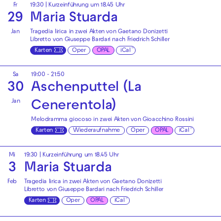
Fr
19:30
| Kurzeinführung um 18.45 Uhr
29
Maria Stuarda
Jan
Tragedia lirica in zwei Akten von Gaetano Donizetti
Libretto von Giuseppe Bardari nach Friedrich Schiller
Karten
Oper
OPAL
iCal
Sa
19:00 - 21:50
30
Aschenputtel (La
Jan
Cenerentola)
Melodramma giocoso in zwei Akten von Gioacchino Rossini
Karten
Wiederaufnahme
Oper
OPAL
iCal
Mi
19:30
| Kurzeinführung um 18.45 Uhr
3
Maria Stuarda
Feb
Tragedia lirica in zwei Akten von Gaetano Donizetti
Libretto von Giuseppe Bardari nach Friedrich Schiller
Karten
Oper
OPAL
iCal