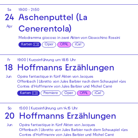
Sa
19:00 - 21:50
24
Aschenputtel (La
Apr
Cenerentola)
Melodramma giocoso in zwei Akten von Gioacchino Rossini
Karten
Oper
OPAL
iCal
Fr
19:00
| Kurzeinführung um 18.15 Uhr
18
Hoffmanns Erzählungen
Jun
Opéra fantastique in fünf Akten von Jacques
Offenbach | Libretto von Jules Barbier nach dem Schauspiel »Les
Contes d′Hoffmann« von Jules Barbier und Michel Carré
Karten
Premiere
Oper
OPAL
iCal
So
15:00
| Kurzeinführung um 14.15 Uhr
20
Hoffmanns Erzählungen
Jun
Opéra fantastique in fünf Akten von Jacques
Offenbach | Libretto von Jules Barbier nach dem Schauspiel »Les
Contes d′Hoffmann« von Jules Barbier und Michel Carré