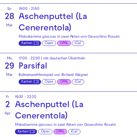
So
19:00 - 21:50
28
Aschenputtel (La
Mär
Cenerentola)
Melodramma giocoso in zwei Akten von Gioacchino Rossini
Karten
Oper
OPAL
iCal
Mo
17:00 - 22:30
|
mit deutschen Übertiteln
29
Parsifal
Mär
Bühnenweihfestspiel von Richard Wagner
Karten
Oper
OPAL
iCal
Fr
19:30 - 22:20
2
Aschenputtel (La
Apr
Cenerentola)
Melodramma giocoso in zwei Akten von Gioacchino Rossini
Karten
Oper
OPAL
iCal