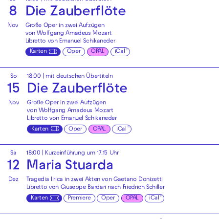
8
Die Zauberflöte
Nov
Große Oper in zwei Aufzügen
von Wolfgang Amadeus Mozart
Libretto von Emanuel Schikaneder
Karten
Oper
OPAL
iCal
So
18:00
|
mit deutschen Übertiteln
15
Die Zauberflöte
Nov
Große Oper in zwei Aufzügen
von Wolfgang Amadeus Mozart
Libretto von Emanuel Schikaneder
Karten
Oper
OPAL
iCal
Sa
18:00
| Kurzeinführung um 17.15 Uhr
12
Maria Stuarda
Dez
Tragedia lirica in zwei Akten von Gaetano Donizetti
Libretto von Giuseppe Bardari nach Friedrich Schiller
Karten
Premiere
Oper
OPAL
iCal