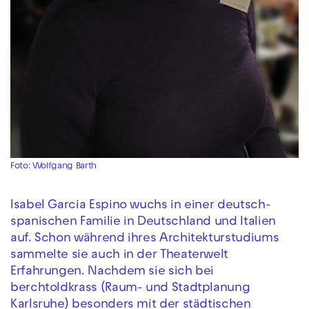
Foto: Wolfgang Barth
Isabel Garcia Espino wuchs in einer deutsch-
spanischen Familie in Deutschland und Italien
auf. Schon während ihres Architekturstudiums
sammelte sie auch in der Theaterwelt
Erfahrungen. Nachdem sie sich bei
berchtoldkrass (Raum- und Stadtplanung
Karlsruhe) besonders mit der städtischen