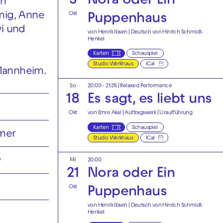
3
Nora oder Ein
hn
Okt
mig, Anne
Puppenhaus
vi und
von Henrik Ibsen | Deutsch von Hinrich Schmidt-
Henkel
Karten
Schauspiel
Studio Werkhaus
iCal
Mannheim.
So
20:00 - 21:35
|
Relaxed Performance
18
Es sagt, es liebt uns
Okt
von Emre Akal | Auftragswerk | Uraufführung
Karten
Schauspiel
lmer
Studio Werkhaus
iCal
y
Mi
20:00
21
Nora oder Ein
Okt
Puppenhaus
von Henrik Ibsen | Deutsch von Hinrich Schmidt-
Henkel