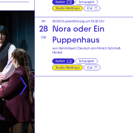
Karten
Schauspiel
Studio Werkhaus
iCal
Mi
20:00
| Kurzeinführung um 19.30 Uhr
28
Nora oder Ein
Okt
Puppenhaus
von Henrik Ibsen | Deutsch von Hinrich Schmidt-
Henkel
Karten
Schauspiel
Studio Werkhaus
iCal