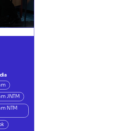
dia
ram
ram JNTM
ram NTM
ok