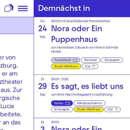
m Footer springen
Demnächst in
Do
20:00
| mit anschließender Premierenfeier
24
Nora oder Ein
Sep
Puppenhaus
von Henrik Ibsen | Deutsch von Hinrich Schmidt-
Henkel
er von
Ausverkauft
Premiere
Schauspiel
zburg.
Studio Werkhaus
iCal
e er am
Di
20:00 - 21:35
ztheater
29
Es sagt, es liebt uns
aus. Zur
Sep
von Emre Akal | Auftragswerk | Uraufführung
urgische
Karten
Wiederaufnahme
Lucia
Schauspiel
Studio Werkhaus
iCal
rbeitete.
r an das
Sa
20:00