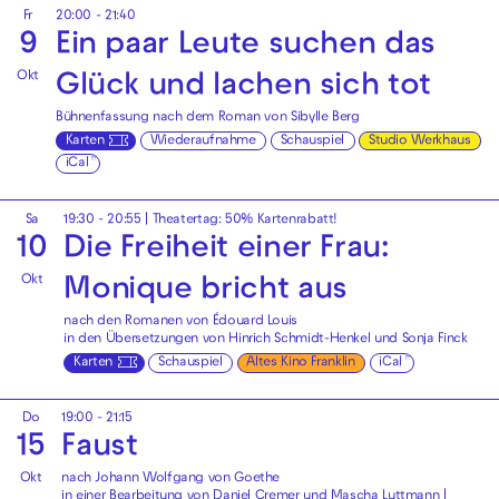
Fr
20:00 - 21:40
9
Ein paar Leute suchen das
Okt
Glück und lachen sich tot
Bühnenfassung nach dem Roman von Sibylle Berg
Karten
Wiederaufnahme
Schauspiel
Studio Werkhaus
iCal
Sa
19:30 - 20:55
|
Theatertag: 50% Kartenrabatt!
10
Die Freiheit einer Frau:
Okt
Monique bricht aus
nach den Romanen von Édouard Louis
in den Übersetzungen von Hinrich Schmidt-Henkel und Sonja Finck
Karten
Schauspiel
Altes Kino Franklin
iCal
Do
19:00 - 21:15
15
Faust
Okt
nach Johann Wolfgang von Goethe
in einer Bearbeitung von Daniel Cremer und Mascha Luttmann |