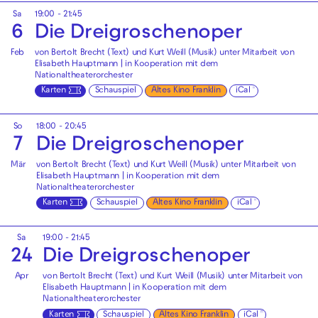
Sa
19:00 - 21:45
6
Die Drei­groschen­oper
Feb
von Bertolt Brecht (Text) und Kurt Weill (Musik) unter Mitarbeit von
Elisabeth Hauptmann | in Kooperation mit dem
Nationaltheaterorchester
Karten
Schauspiel
Altes Kino Franklin
iCal
So
18:00 - 20:45
7
Die Drei­groschen­oper
Mär
von Bertolt Brecht (Text) und Kurt Weill (Musik) unter Mitarbeit von
Elisabeth Hauptmann | in Kooperation mit dem
Nationaltheaterorchester
Karten
Schauspiel
Altes Kino Franklin
iCal
Sa
19:00 - 21:45
24
Die Drei­groschen­oper
Apr
von Bertolt Brecht (Text) und Kurt Weill (Musik) unter Mitarbeit von
Elisabeth Hauptmann | in Kooperation mit dem
Nationaltheaterorchester
Karten
Schauspiel
Altes Kino Franklin
iCal