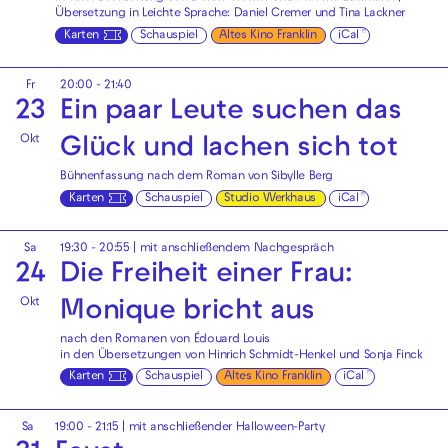
Übersetzung in Leichte Sprache: Daniel Cremer und Tina Lackner
Karten
Schauspiel
Altes Kino Franklin
iCal
Fr
20:00 - 21:40
23
Ein paar Leute suchen das
Okt
Glück und lachen sich tot
Bühnenfassung nach dem Roman von Sibylle Berg
Karten
Schauspiel
Studio Werkhaus
iCal
Sa
19:30 - 20:55
| mit anschließendem Nachgespräch
24
Die Freiheit einer Frau:
Okt
Monique bricht aus
nach den Romanen von Édouard Louis
in den Übersetzungen von Hinrich Schmidt-Henkel und Sonja Finck
Karten
Schauspiel
Altes Kino Franklin
iCal
Sa
19:00 - 21:15
| mit anschließender Halloween-Party