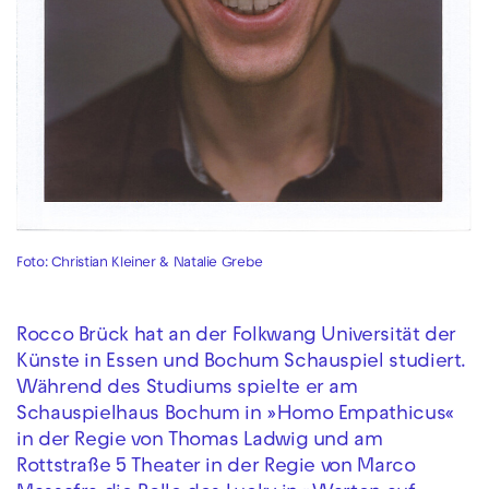
Foto: Christian Kleiner & Natalie Grebe
Rocco Brück hat an der Folkwang Universität der
Künste in Essen und Bochum Schauspiel studiert.
Während des Studiums spielte er am
Schauspielhaus Bochum in »Homo Empathicus«
in der Regie von Thomas Ladwig und am
Rottstraße 5 Theater in der Regie von Marco