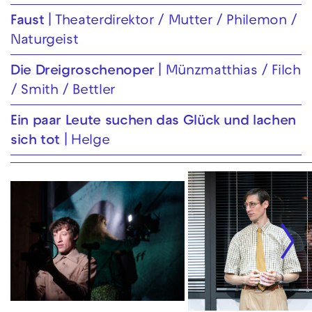
Faust
Theaterdirektor / Mutter / Philemon /
Naturgeist
Die Drei­groschen­oper
Münzmatthias / Filch
/ Smith / Bettler
Ein paar Leute suchen das Glück und lachen
sich tot
Helge