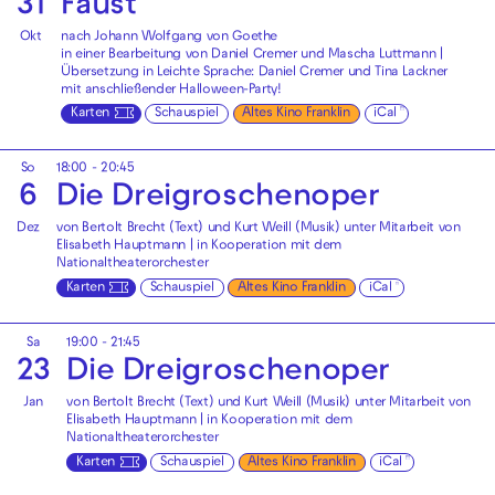
31
Faust
Okt
nach Johann Wolfgang von Goethe
in einer Bearbeitung von Daniel Cremer und Mascha Luttmann |
Übersetzung in Leichte Sprache: Daniel Cremer und Tina Lackner
mit anschließender
Halloween-Party!
Karten
Schauspiel
Altes Kino Franklin
iCal
So
18:00 - 20:45
6
Die Drei­groschen­oper
Dez
von Bertolt Brecht (Text) und Kurt Weill (Musik) unter Mitarbeit von
Elisabeth Hauptmann | in Kooperation mit dem
Nationaltheaterorchester
Karten
Schauspiel
Altes Kino Franklin
iCal
Sa
19:00 - 21:45
23
Die Drei­groschen­oper
Jan
von Bertolt Brecht (Text) und Kurt Weill (Musik) unter Mitarbeit von
Elisabeth Hauptmann | in Kooperation mit dem
Nationaltheaterorchester
Karten
Schauspiel
Altes Kino Franklin
iCal