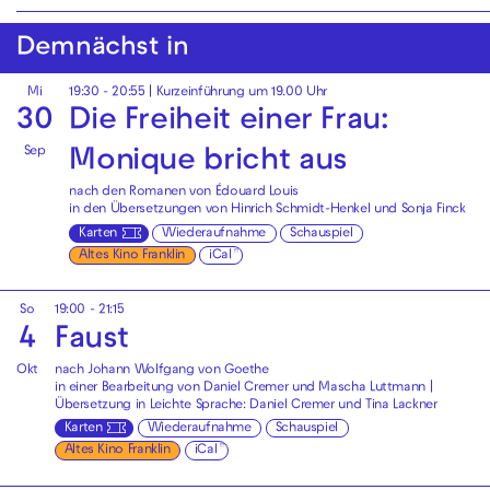
Demnächst in
Mi
19:30 - 20:55
| Kurzeinführung um 19.00 Uhr
30
Die Freiheit einer Frau:
Sep
Monique bricht aus
nach den Romanen von Édouard Louis
in den Übersetzungen von Hinrich Schmidt-Henkel und Sonja Finck
Karten
Wiederaufnahme
Schauspiel
Altes Kino Franklin
iCal
So
19:00 - 21:15
4
Faust
Okt
nach Johann Wolfgang von Goethe
in einer Bearbeitung von Daniel Cremer und Mascha Luttmann |
Übersetzung in Leichte Sprache: Daniel Cremer und Tina Lackner
Karten
Wiederaufnahme
Schauspiel
Altes Kino Franklin
iCal