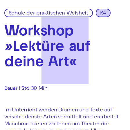
Schule der praktischen Weisheit
R4
Zur Hauptnavigation springen
Zum Hauptinhalt springen
Zum Footer springen
Workshop
»Lektüre auf
deine Art«
1 Std 30 Min
Dauer
Im Unterricht werden Dramen und Texte auf
verschiedenste Arten vermittelt und erarbeitet.
Manchmal bieten wir Ihnen am Theater die