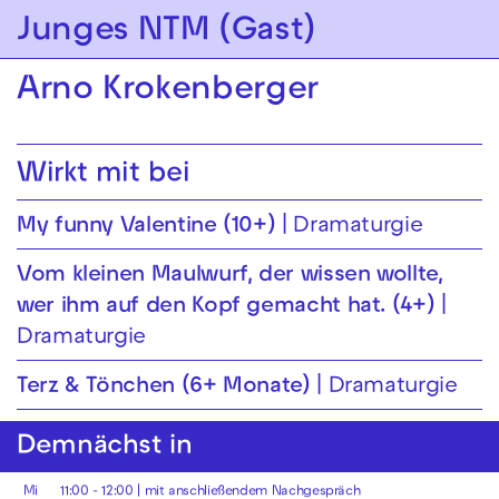
Zur Hauptnavigation springen
Junges NTM (Gast)
Zum Hauptinhalt springen
Zum Footer springen
Arno Krokenberger
Wirkt mit bei
My funny Valentine (10+)
Dramaturgie
Vom kleinen Maul­wurf, der wissen wollte,
wer ihm auf den Kopf gemacht hat. (4+)
Dramaturgie
Terz & Tönchen (6+ Monate)
Dramaturgie
Demnächst in
Mi
11:00 - 12:00
| mit anschließendem Nachgespräch