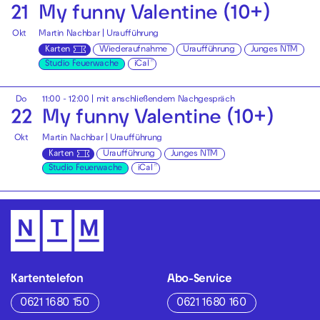
21
My funny Valentine (10+)
Okt
Martin Nachbar | Uraufführung
Karten
Wiederaufnahme
Uraufführung
Junges NTM
Studio Feuerwache
iCal
Do
11:00 - 12:00
| mit anschließendem Nachgespräch
22
My funny Valentine (10+)
Okt
Martin Nachbar | Uraufführung
Karten
Uraufführung
Junges NTM
Studio Feuerwache
iCal
Kartentelefon
Abo-Service
0621 1680 150
0621 1680 160