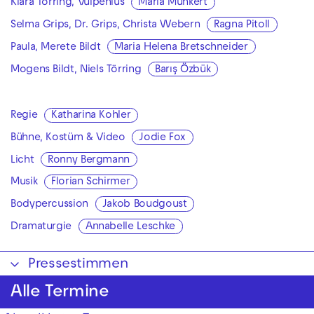
Klara Törring, Vulpenius
Maria Munkert
Selma Grips, Dr. Grips, Christa Webern
Ragna Pitoll
Paula, Merete Bildt
Maria Helena Bretschneider
Mogens Bildt, Niels Törring
Barış Özbük
Regie
Katharina Kohler
Bühne, Kostüm & Video
Jodie Fox
Licht
Ronny Bergmann
Musik
Florian Schirmer
Bodypercussion
Jakob Boudgoust
Dramaturgie
Annabelle Leschke
Pressestimmen
Alle Termine