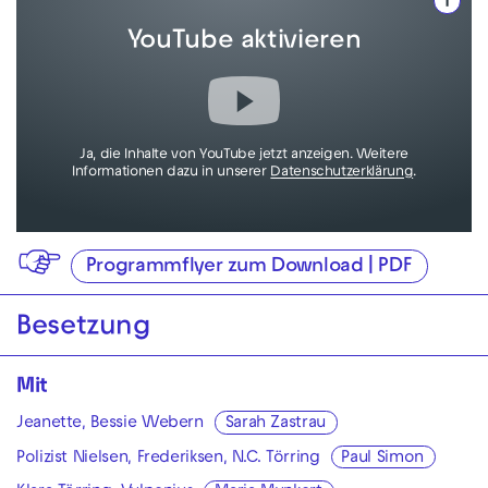
i
YouTube aktivieren
Ja, die Inhalte von YouTube jetzt anzeigen. Weitere
Informationen dazu in unserer
Datenschutzerklärung
.
Programmflyer zum Download | PDF
Besetzung
Mit
Jeanette, Bessie Webern
Sarah Zastrau
Polizist Nielsen, Frederiksen, N.C. Törring
Paul Simon