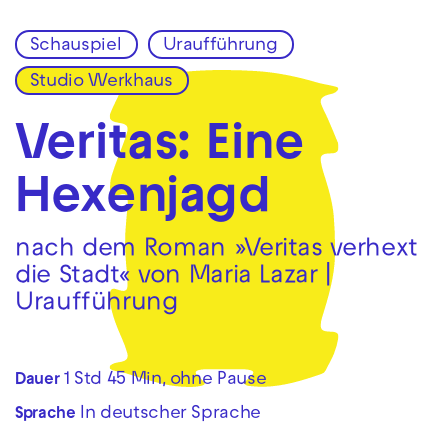
Schauspiel
Uraufführung
Zur Hauptnavigation springen
Studio Werkhaus
Zum Hauptinhalt springen
Zum Footer springen
Veritas: Eine
Hexenjagd
nach dem Roman »Veritas verhext
die Stadt« von Maria Lazar |
Uraufführung
1 Std 45 Min, ohne Pause
Dauer
In deutscher Sprache
Sprache