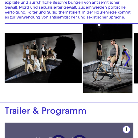
explizite und ausführliche Beschreibungen von antisemitischer
Gewalt, Mord und sexualisierter Gewalt. Zudem werden politische
Verfolgung, Folter und Suizid thematisiert. In der Figurenrede kommt
es zur Verwendung von antisemitischer und sexistischer Sprache.
Trailer & Programm
i