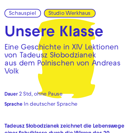
Schauspiel
Studio Werkhaus
Zur Hauptnavigation springen
Zum Hauptinhalt springen
Zum Footer springen
Unsere Klasse
Eine Geschichte in XIV Lektionen
von Tadeusz Słobodzianek
aus dem Polnischen von Andreas
Volk
2 Std, ohne Pause
Dauer
In deutscher Sprache
Sprache
Tadeusz Słobodzianek zeichnet die Lebenswege