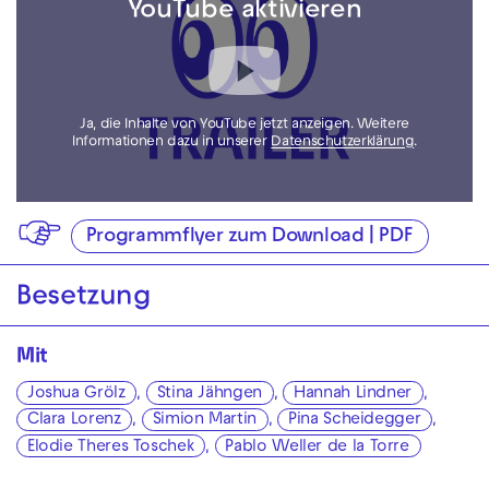
YouTube aktivieren
Ja, die Inhalte von YouTube jetzt anzeigen. Weitere
Informationen dazu in unserer
Datenschutzerklärung
.
Programmflyer zum Download | PDF
Besetzung
Mit
Joshua Grölz
,
Stina Jähngen
,
Hannah Lindner
,
Clara Lorenz
,
Simion Martin
,
Pina Scheidegger
,
Elodie Theres Toschek
,
Pablo Weller de la Torre