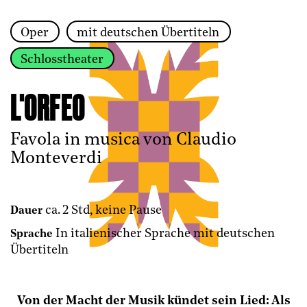
Oper
mit deutschen Übertiteln
Zur Hauptnavigation springen
Schlosstheater
Zum Hauptinhalt springen
Zum Footer springen
L'ORFEO
Favola in musica von Claudio
Monteverdi
ca. 2 Std, keine Pause
Dauer
In italienischer Sprache mit deutschen
Sprache
Übertiteln
Von der Macht der Musik kündet sein Lied: Als