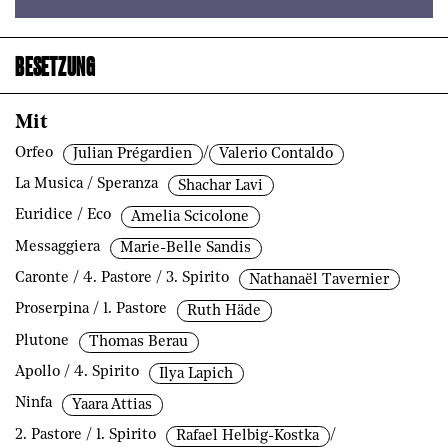
BESETZUNG
Mit
Orfeo
/
Julian Prégardien
Valerio Contaldo
La Musica / Speranza
Shachar Lavi
Euridice / Eco
Amelia Scicolone
Messaggiera
Marie-Belle Sandis
Caronte / 4. Pastore / 3. Spirito
Nathanaël Tavernier
Proserpina / 1. Pastore
Ruth Häde
Plutone
Thomas Berau
Apollo / 4. Spirito
Ilya Lapich
Ninfa
Yaara Attias
2. Pastore / 1. Spirito
/
Rafael Helbig-Kostka