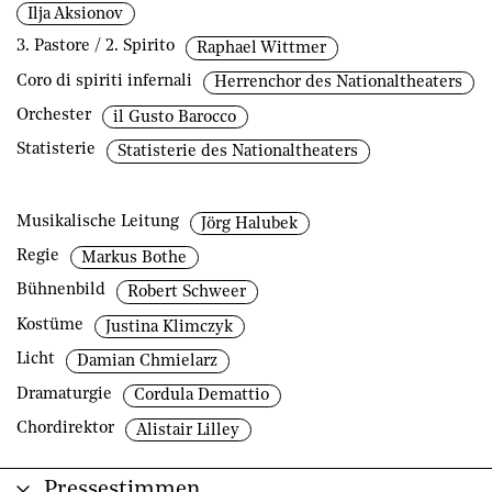
Ilja Aksionov
3. Pastore / 2. Spirito
Raphael Wittmer
Coro di spiriti infernali
Herrenchor des Nationaltheaters
Orchester
il Gusto Barocco
Statisterie
Statisterie des Nationaltheaters
Musikalische Leitung
Jörg Halubek
Regie
Markus Bothe
Bühnenbild
Robert Schweer
Kostüme
Justina Klimczyk
Licht
Damian Chmielarz
Dramaturgie
Cordula Demattio
Chordirektor
Alistair Lilley
Pressestimmen