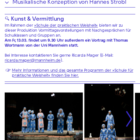
Musikalische Konzeption von Hannes Strobl
🔍 Kunst & Vermittlung
Im Rahmen der
»Schule der praktischen Weisheit«
bieten wir zu
dieser Produktion Vormittagsvorstellungen mit Nachgesprächen für
Schulklassen und Gruppen an.
Am Fr, 13.03. findet um 9.30 Uhr außerdem ein Vortrag mit Thomas
Wortmann von der Uni Mannheim statt.
Bei Interesse kontaktieren Sie gerne Ricarda Mager (E-Mail:
ricarda.mager@mannheim.de
).
Mehr Informationen und das gesamte Programm der »Schule für
praktische Weisheit« finden Sie hier.