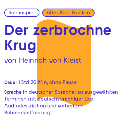
Schauspiel
Altes Kino Franklin
Zur Hauptnavigation springen
Zum Hauptinhalt springen
Zum Footer springen
Der zerbrochne
Krug
von Heinrich von Kleist
1 Std 20 Min, ohne Pause
Dauer
In deutscher Sprache; an ausgewählten
Sprache
Terminen mit deutschsprachiger Live-
Audiodeskription und vorheriger
Bühnentastführung