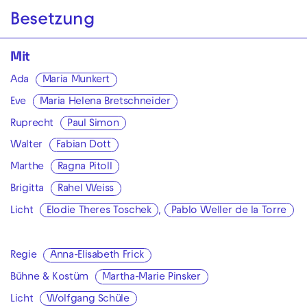
Besetzung
Mit
Ada
Maria Munkert
Eve
Maria Helena Bretschneider
Ruprecht
Paul Simon
Walter
Fabian Dott
Marthe
Ragna Pitoll
Brigitta
Rahel Weiss
Licht
Elodie Theres Toschek
,
Pablo Weller de la Torre
Regie
Anna-Elisabeth Frick
Bühne & Kostüm
Martha-Marie Pinsker
Licht
Wolfgang Schüle