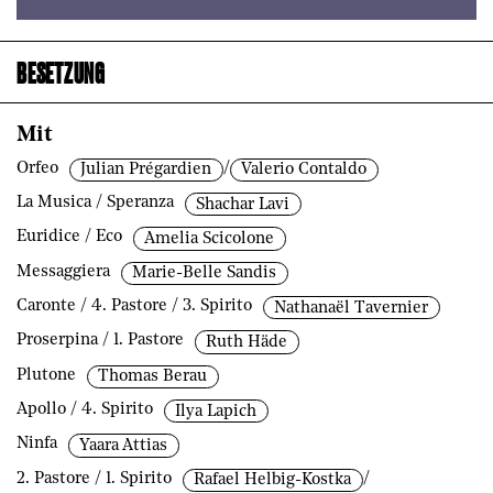
BESETZUNG
Mit
Orfeo
/
Julian Prégardien
Valerio Contaldo
La Musica / Speranza
Shachar Lavi
Euridice / Eco
Amelia Scicolone
Messaggiera
Marie-Belle Sandis
Caronte / 4. Pastore / 3. Spirito
Nathanaël Tavernier
Proserpina / 1. Pastore
Ruth Häde
Plutone
Thomas Berau
Apollo / 4. Spirito
Ilya Lapich
Ninfa
Yaara Attias
2. Pastore / 1. Spirito
/
Rafael Helbig-Kostka