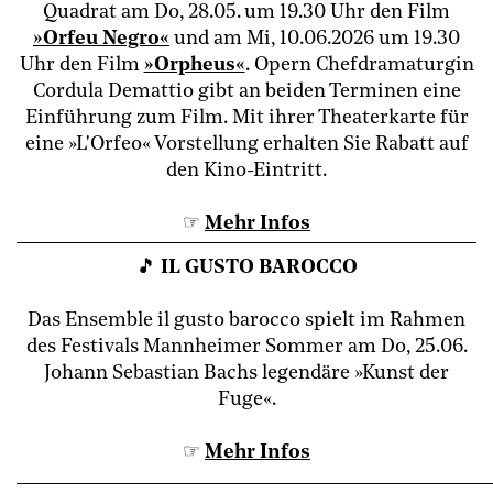
Quadrat am Do, 28.05. um 19.30 Uhr den Film
»Orfeu Negro«
und am Mi, 10.06.2026 um 19.30
Uhr den Film
»Orpheus«
.
Opern Chefdramaturgin
Cordula Demattio gibt an beiden Terminen eine
Einführung zum Film.
Mit ihrer Theaterkarte für
eine »L'Orfeo« Vorstellung erhalten Sie Rabatt auf
den Kino-Eintritt.
☞
Mehr Info
s
🎵
IL GUSTO BAROCCO
Das Ensemble il gusto barocco spielt im Rahmen
des Festivals Mannheimer Sommer am Do, 25.06.
Johann Sebastian Bachs legendäre »Kunst der
Fuge«.
☞
Mehr Info
s