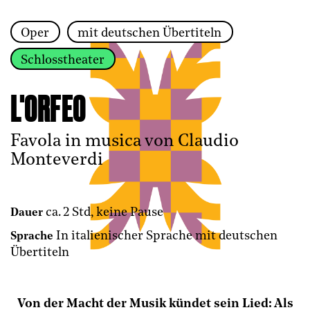
Oper
mit deutschen Übertiteln
Zur Hauptnavigation springen
Schlosstheater
Zum Hauptinhalt springen
Zum Footer springen
L'ORFEO
Favola in musica von Claudio
Monteverdi
ca. 2 Std, keine Pause
Dauer
In italienischer Sprache mit deutschen
Sprache
Übertiteln
Von der Macht der Musik kündet sein Lied: Als