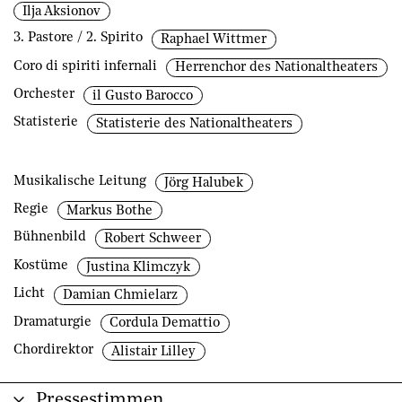
Ilja Aksionov
3. Pastore / 2. Spirito
Raphael Wittmer
Coro di spiriti infernali
Herrenchor des Nationaltheaters
Orchester
il Gusto Barocco
Statisterie
Statisterie des Nationaltheaters
Musikalische Leitung
Jörg Halubek
Regie
Markus Bothe
Bühnenbild
Robert Schweer
Kostüme
Justina Klimczyk
Licht
Damian Chmielarz
Dramaturgie
Cordula Demattio
Chordirektor
Alistair Lilley
Pressestimmen