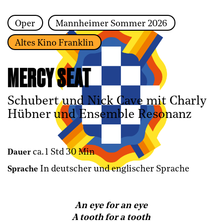
Oper
Mannheimer Sommer 2026
Zur Hauptnavigation springen
Altes Kino Franklin
Zum Hauptinhalt springen
Zum Footer springen
MERCY SEAT
Schubert und Nick Cave mit Charly
Hübner und Ensemble Resonanz
ca. 1 Std 30 Min
Dauer
In deutscher und englischer Sprache
Sprache
An eye for an eye
A tooth for a tooth