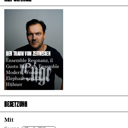
DER TRAUM VOM ZEITREISEN
Ensemble Resonanz, il
Gusto Barocco, Ensemble
Modern, Wooden
Elephant und Charly
Hübner
BESETZUNG
Mit