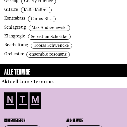
Gesang
Charly Hübner
Gitarre
Kalle Kalima
Kontrabass
Carlos Bica
Schlagzeug
Max Andrzejewski
Klangregie
Sebastian Schottke
Bearbeitung
Tobias Schwencke
Orchester
ensemble resonanz
ALLE TERMINE
Aktuell keine Termine.
KARTENTELEFON
ABO-SERVICE