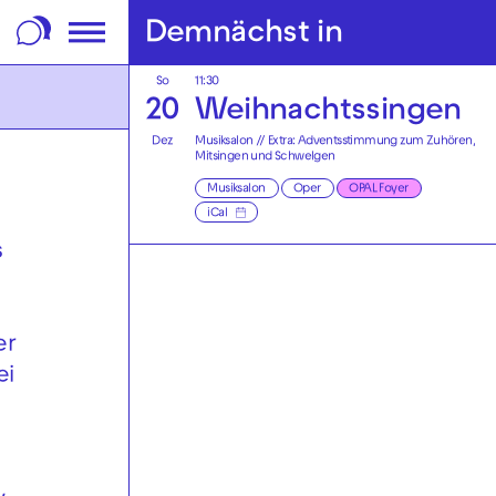
m Footer springen
Demnächst in
So
11:30
20
Weihnachtssingen
Dez
Musiksalon // Extra: Adventsstimmung zum Zuhören,
Mitsingen und Schwelgen
Musiksalon
Oper
OPAL Foyer
iCal
s
er
ei