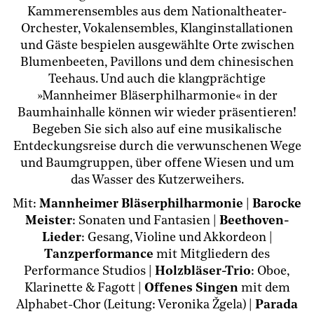
Kammerensembles aus dem Nationaltheater-
Orchester, Vokalensembles, Klanginstallationen
und Gäste bespielen ausgewählte Orte zwischen
Blumenbeeten, Pavillons und dem chinesischen
Teehaus. Und auch die klangprächtige
»Mannheimer Bläserphilharmonie« in der
Baumhainhalle können wir wieder präsentieren!
Begeben Sie sich also auf eine musikalische
Entdeckungsreise durch die verwunschenen Wege
und Baumgruppen, über offene Wiesen und um
das Wasser des Kutzerweihers.
Mit:
Mannheimer Bläserphilharmonie
|
Barocke
Meister
: Sonaten und Fantasien |
Beethoven-
Lieder
: Gesang, Violine und Akkordeon |
Tanzperformance
mit Mitgliedern des
Performance Studios |
Holzbläser-Trio
: Oboe,
Klarinette & Fagott |
Offenes Singen
mit dem
Alphabet-Chor (Leitung: Veronika Žgela) |
Parada