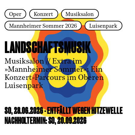
Oper
Konzert
Musiksalon
Zur Hauptnavigation springen
Mannheimer Sommer 2026
Luisenpark
Zum Hauptinhalt springen
Zum Footer springen
LANDSCHAFTSMUSIK
Musiksalon // Extra im
»Mannheimer Sommer«: Ein
Konzert-Parcours im Oberen
Luisenpark
SO, 28.06.2026 - ENTFÄLLT WEGEN HITZEWELLE
NACHHOLTERMIN: SO, 20.09.2026