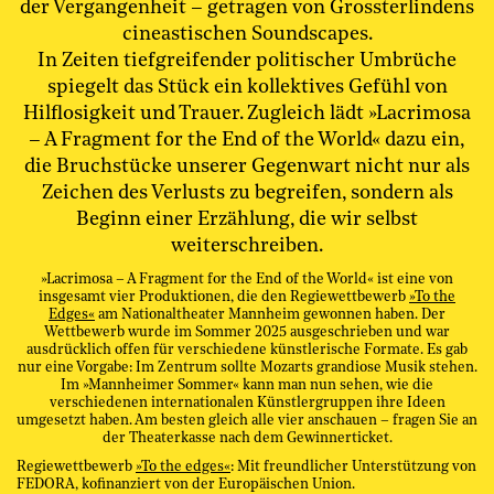
der Vergangenheit – getragen von Grossterlindens
cineastischen Soundscapes.
In Zeiten tiefgreifender politischer Umbrüche
spiegelt das Stück ein kollektives Gefühl von
Hilflosigkeit und Trauer. Zugleich lädt »Lacrimosa
– A Fragment for the End of the World« dazu ein,
die Bruchstücke unserer Gegenwart nicht nur als
Zeichen des Verlusts zu begreifen, sondern als
Beginn einer Erzählung, die wir selbst
weiterschreiben.
»Lacrimosa – A Fragment for the End of the World« ist eine von
insgesamt vier Produktionen, die den Regiewettbewerb
»To the
Edges«
am Nationaltheater Mannheim gewonnen haben. Der
Wettbewerb wurde im Sommer 2025 ausgeschrieben und war
ausdrücklich offen für verschiedene künstlerische Formate. Es gab
nur eine Vorgabe: Im Zentrum sollte Mozarts grandiose Musik stehen.
Im »Mannheimer Sommer« kann man nun sehen, wie die
verschiedenen internationalen Künstlergruppen ihre Ideen
umgesetzt haben. Am besten gleich alle vier anschauen – fragen Sie an
der Theaterkasse nach dem Gewinnerticket.
Regiewettbewerb
»To the edges«
: Mit freundlicher Unterstützung von
FEDORA, kofinanziert von der Europäischen Union.