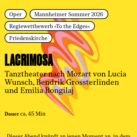
Oper
Mannheimer Sommer 2026
Zur Hauptnavigation springen
Regiewettbewerb »To the Edges«
Zum Hauptinhalt springen
Zum Footer springen
Friedenskirche
LACRIMOSA
Tanztheater nach Mozart von Lucia
Wunsch, Bendrik Grossterlinden
und Emilia Bongilaj
ca. 45 Min
Dauer
Dieser Abend knüpft an jenen Moment an, in dem