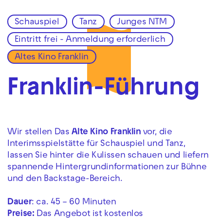
Schauspiel
Tanz
Junges NTM
Zur Hauptnavigation springen
Eintritt frei - Anmeldung erforderlich
Zum Hauptinhalt springen
Zum Footer springen
Altes Kino Franklin
Franklin-Führung
Wir stellen Das
Alte Kino Franklin
vor, die
Interimsspielstätte für Schauspiel und Tanz,
lassen Sie hinter die Kulissen schauen und liefern
spannende Hintergrundinformationen zur Bühne
und den Backstage-Bereich.
Dauer
: ca. 45 – 60 Minuten
Preise:
Das Angebot ist kostenlos