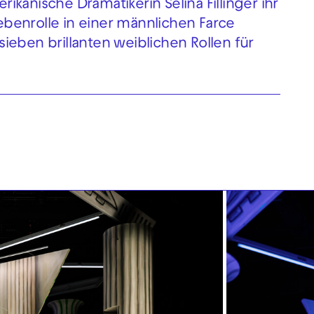
kanische Dramatikerin Selina Fillinger ihr
Nebenrolle in einer männlichen Farce
ieben brillanten weiblichen Rollen für