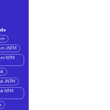
dia
ram
ram JNTM
ram NTM
ok
ok JNTM
ok NTM
e