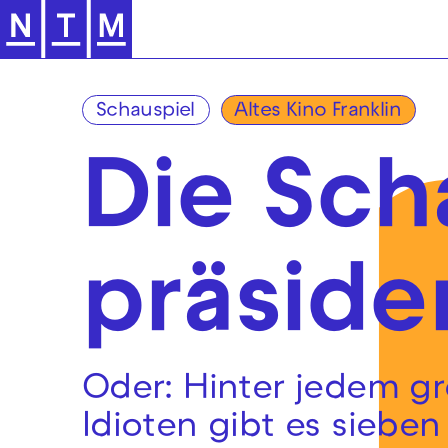
Zur Hauptnavigation springen
Schauspiel
Altes Kino Franklin
Die Sch
präside
Oder: Hinter jedem g
Idioten gibt es sieben