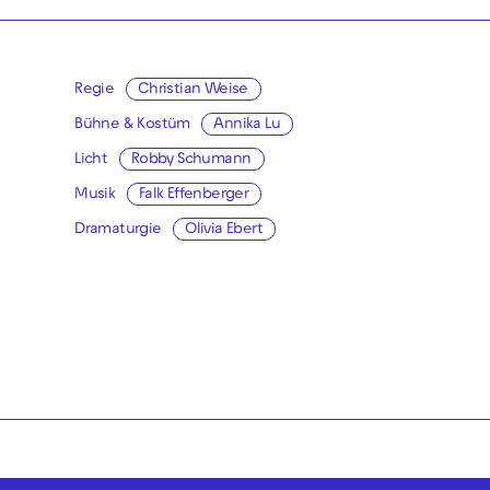
Regie
Christian Weise
Bühne & Kostüm
Annika Lu
Licht
Robby Schumann
Musik
Falk Effenberger
Dramaturgie
Olivia Ebert