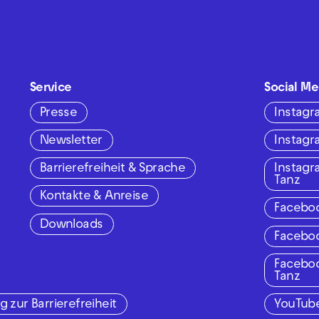
Service
Social Me
Presse
Instag
Newsletter
Instag
Barrierefreiheit & Sprache
Instag
Tanz
Kontakte & Anreise
Facebo
Downloads
Facebo
Facebo
Tanz
g zur Barrierefreiheit
YouTub