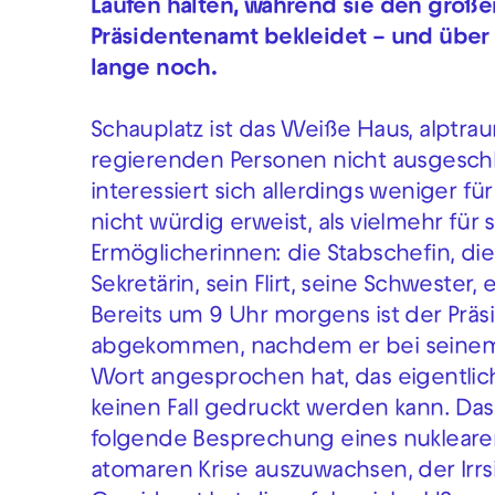
Laufen halten, während sie den großen
Präsidentenamt bekleidet – und über 
lange noch.
Schauplatz ist das Weiße Haus, alptr
regierenden Personen nicht ausgeschlos
interessiert sich allerdings weniger fü
nicht würdig erweist, als vielmehr fü
Ermöglicherinnen: die Stabschefin, die
Sekretärin, sein Flirt, seine Schwester, 
Bereits um 9 Uhr morgens ist der Präs
abgekommen, nachdem er bei seinem er
Wort angesprochen hat, das eigentlich
keinen Fall gedruckt werden kann. Das 
folgende Besprechung eines nuklearen 
atomaren Krise auszuwachsen, der Irrs