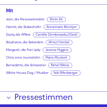
Mit
Jean, die Pressesekretärin
Shirin Ali
Harriet, die Stabschefin
Annemarie Brüntjen
Dusty, die Affäre
Camille Dombrowsky (Gast)
Stephanie, die Sekretärin
Almut Henkel
Margaret, die First Lady
Jessica Higgins
Chris, eine Journalistin
Maria Munkert
Bernadette, die Schwester
Rahel Weiss
White House Dog / Musiker
Falk Effenberger
Pressestimmen