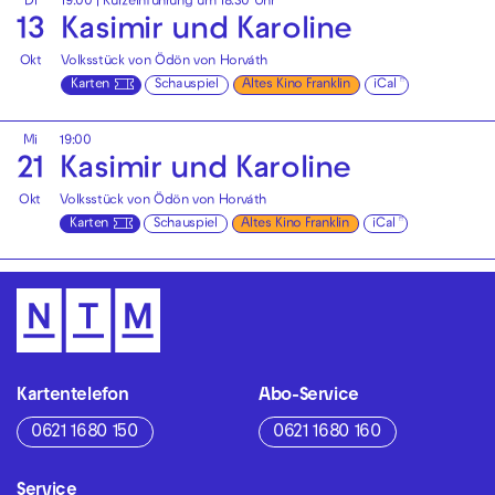
Di
19:00
| Kurzeinführung um 18.30 Uhr
13
Kasimir und Karoline
Okt
Volksstück von Ödön von Horváth
Karten
Schauspiel
Altes Kino Franklin
iCal
Mi
19:00
21
Kasimir und Karoline
Okt
Volksstück von Ödön von Horváth
Karten
Schauspiel
Altes Kino Franklin
iCal
Kartentelefon
Abo-Service
0621 1680 150
0621 1680 160
Service