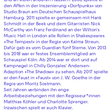
und an vielen anderen Häusern. 2008 spielte er
den Affen in der Inszenierung »Dorfpunks« von
Studio Braun am Deutschen Schauspielhaus
Hamburg. 2011 spielte er gemeinsam mit Hank
Schmidt in der Beek und dem Gitarristen Nick
McCarthy von Franz Ferdinand an der Wilton's
Music Hall in London alle Rollen in Shakespeares
»The Tempest« in der Regie von Kalma Streun.
Dafür gab es vom Guardian fünf Sterne. Von 2013
bis 2018 war er festes Ensemblemitglied am
Schauspiel Köln. Ab 2014 war er dort und auf
Kampnagel in Chilly Gonzales‘ Andersen-
Adaption »The Shadow« zu sehen. Ab 2017 spielte
er den Faust in »Faust« von J. W. Goethe in der
Regie von Moritz Sostmann.
Seit Jahren verbinden ihn enge
Arbeitsbeziehungen mit den Regisseur*innen
Matthias Köhler und Charlotte Sprenger.
Inzwischen spielt er auch Klavier.