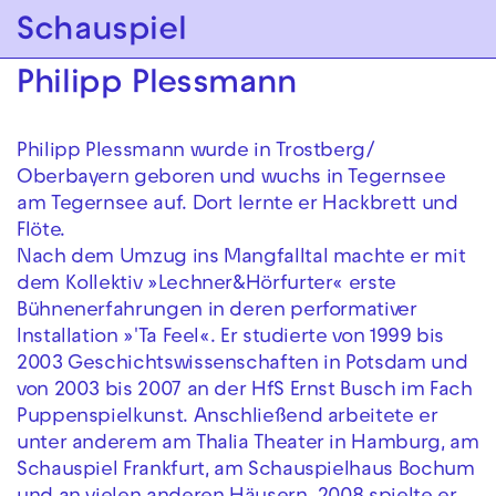
Zur Hauptnavigation springen
Schauspiel
Zum Hauptinhalt springen
Zum Footer springen
Philipp Plessmann
Philipp Plessmann wurde in Trostberg/
Oberbayern geboren und wuchs in Tegernsee
am Tegernsee auf. Dort lernte er Hackbrett und
Flöte.
Nach dem Umzug ins Mangfalltal machte er mit
dem Kollektiv »Lechner&Hörfurter« erste
Bühnenerfahrungen in deren performativer
Installation »'Ta Feel«. Er studierte von 1999 bis
2003 Geschichtswissenschaften in Potsdam und
von 2003 bis 2007 an der HfS Ernst Busch im Fach
Puppenspielkunst. Anschließend arbeitete er
unter anderem am Thalia Theater in Hamburg, am
Schauspiel Frankfurt, am Schauspielhaus Bochum