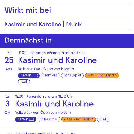
Wirkt mit bei
Kasimir und Karoline
Musik
Demnächst in
Fr
19:00
| mit anschließender Premierenfeier
25
Kasimir und Karoline
Sep
Volksstück von Ödön von Horváth
Karten
Premiere
Schauspiel
Altes Kino Franklin
iCal
Sa
19:00
| Kurzeinführung um 18.30 Uhr
3
Kasimir und Karoline
Okt
Volksstück von Ödön von Horváth
Karten
Schauspiel
Altes Kino Franklin
iCal