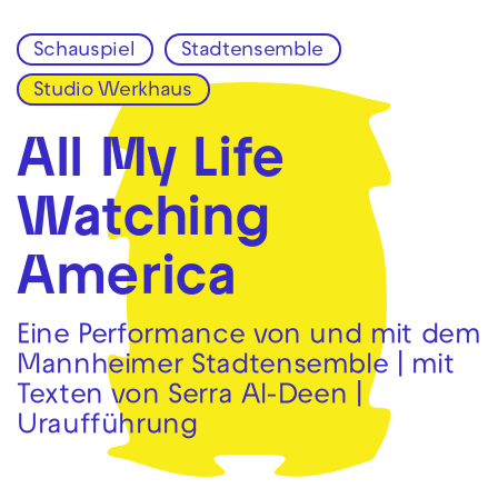
Schauspiel
Stadtensemble
Zur Hauptnavigation springen
Studio Werkhaus
Zum Hauptinhalt springen
Zum Footer springen
All My Life
Watching
America
Eine Performance von und mit dem
Mannheimer Stadtensemble | mit
Texten von Serra Al-Deen |
Uraufführung