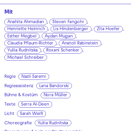
Mit
Anahita Ahmadian
,
Steven Fangohr
,
Henriette Heinrich
,
Lis Hindenberger
,
Zita Hoefer
,
Esther Megbel
,
Aydan Mugan
,
Claudia Pflaum-Richter
,
Anatoli Rabinstein
,
Yuliia Rudnitska
,
Roxani Schenker
,
Michael Schreiber
Regie
Nazli Saremi
Regieassistenz
Lana Bandorski
Bühne & Kostüm
Nora Müller
Texte
Serra Al-Deen
Licht
Sarah Weiß
Choreografie
Yuliia Rudnitska