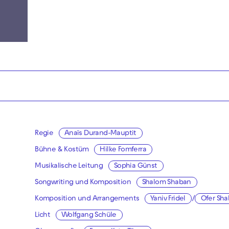
Regie
Anaïs Durand-Mauptit
Bühne & Kostüm
Hilke Fomferra
Musikalische Leitung
Sophia Günst
Songwriting und Komposition
Shalom Shaban
Komposition und Arrangements
Yaniv Fridel
/
Ofer Sha
Licht
Wolfgang Schüle