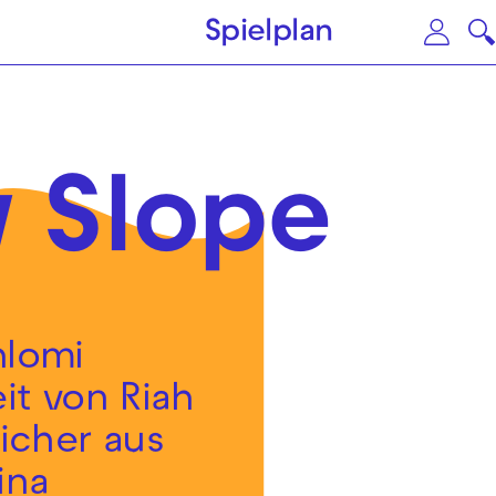
Zum Hauptinhalt springen
Zu
Spielplan
y Slope
hlomi
it von Riah
icher aus
ina