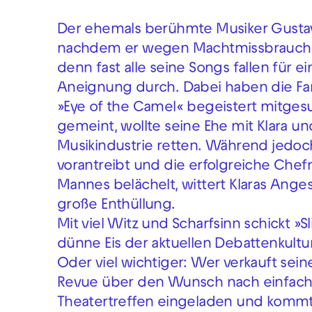
Der ehemals berühmte Musiker Gusta
nachdem er wegen Machtmissbrauchs »
denn fast alle seine Songs fallen für
Aneignung durch. Dabei haben die Fa
»Eye of the Camel« begeistert mitgesu
gemeint, wollte seine Ehe mit Klara u
Musikindustrie retten. Während jedoch 
vorantreibt und die erfolgreiche Chefre
Mannes belächelt, wittert Klaras Angest
große Enthüllung.
Mit viel Witz und Scharfsinn schickt »S
dünne Eis der aktuellen Debattenkult
Oder viel wichtiger: Wer verkauft sei
Revue über den Wunsch nach einfach
Theatertreffen eingeladen und kommt je