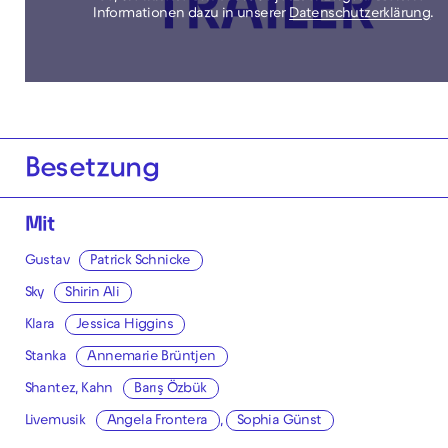
Informationen dazu in unserer
Datenschutzerklärung
.
Besetzung
Mit
Gustav
Patrick Schnicke
Sky
Shirin Ali
Klara
Jessica Higgins
Stanka
Annemarie Brüntjen
Shantez, Kahn
Barış Özbük
Livemusik
Angela Frontera
,
Sophia Günst