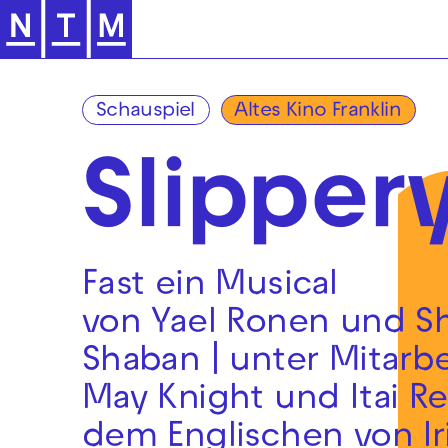
Zur Hauptnavigation springen
Schauspiel
Altes Kino Franklin
Slipper
Fast ein Musical
von Yael Ronen und S
Shaban | unter Mitarbe
May Knight und Itai Re
dem Englischen von Ir