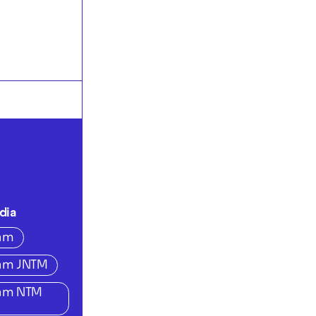
dia
ram
ram JNTM
ram NTM