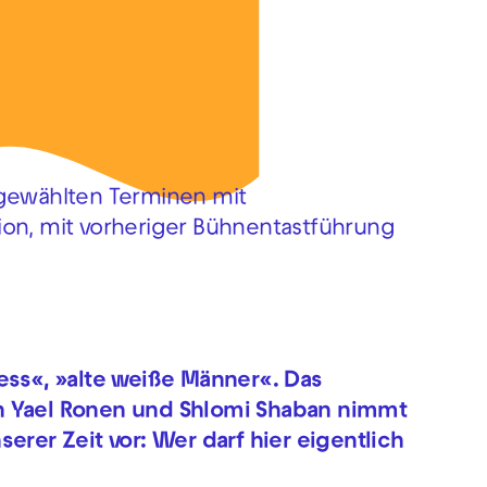
sgewählten Terminen mit
ion, mit vorheriger Bühnentastführung
ess«, »alte weiße Männer«. Das
n Yael Ronen und Shlomi Shaban nimmt
erer Zeit vor: Wer darf hier eigentlich