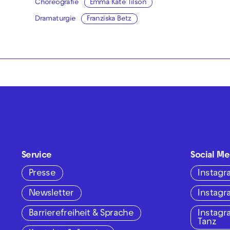
Choreografie
Emma Kate Tilson
Dramaturgie
Franziska Betz
Service
Social Me
Presse
Instag
Newsletter
Instag
Barrierefreiheit & Sprache
Instag
Tanz