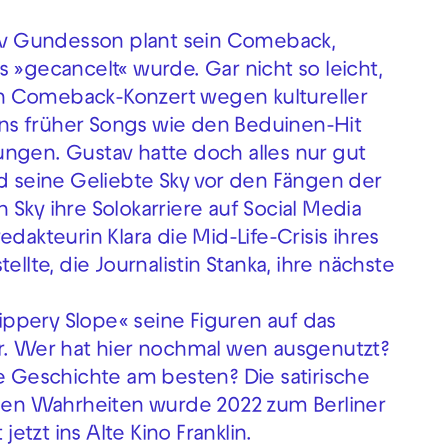
v Gundesson plant sein Comeback,
gecancelt« wurde. Gar nicht so leicht,
 ein Comeback-Konzert wegen kultureller
ns früher Songs wie den Beduinen-Hit
ngen. Gustav hatte doch alles nur gut
nd seine Geliebte Sky vor den Fängen der
Sky ihre Solokarriere auf Social Media
dakteurin Klara die Mid-Life-Crisis ihres
ellte, die Journalistin Stanka, ihre nächste
lippery Slope« seine Figuren auf das
ur. Wer hat hier nochmal wen ausgenutzt?
ne Geschichte am besten? Die satirische
en Wahrheiten wurde 2022 zum Berliner
tzt ins Alte Kino Franklin.