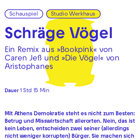
Schauspiel
Studio Werkhaus
Zur Hauptnavigation springen
Zum Hauptinhalt springen
Zum Footer springen
Schräge Vögel
Ein Remix aus »Bookpink« von
Caren Jeß und »Die Vögel« von
Aristophanes
1 Std 15 Min
Dauer
Mit Athens Demokratie steht es nicht zum Besten:
Betrug und Misswirtschaft allerorten. Nein, das ist
kein Leben, entscheiden zwei seiner (allerdings
nicht weniger korrupten) Bürger. Sie machen sich