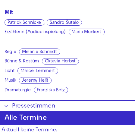
Mit
Patrick Schnicke
,
Sandro Šutalo
Erzählerin (Audioeinspielung)
Maria Munkert
Regie
Melanie Schmidt
Bühne & Kostüm
Oktavia Herbst
Licht
Marcel Lemmert
Musik
Jeremy Heiß
Dramaturgie
Franziska Betz
Pressestimmen
Alle Termine
Aktuell keine Termine.